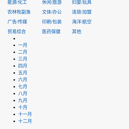
能源/化工
休闲/旅游
妇婴/玩具
农林牧副渔
文体/办公
连锁/加盟
广告/传媒
印刷/包装
海洋/航空
贸易综合
医药保健
其他
一月
二月
三月
四月
五月
六月
七月
八月
九月
十月
十一月
十二月