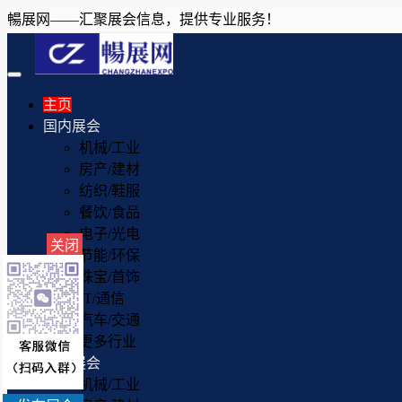
暢展网——汇聚展会信息，提供专业服务！
Toggle
navigation
主页
国内展会
机械/工业
房产/建材
纺织/鞋服
餐饮/食品
电子/光电
关闭
节能/环保
珠宝/首饰
IT/通信
汽车/交通
更多行业
国外展会
机械/工业