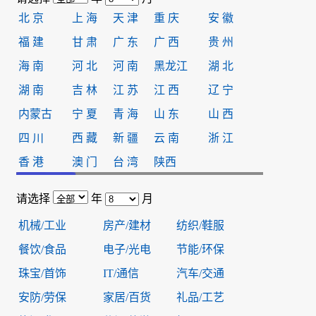
北 京
上 海
天 津
重 庆
安 徽
福 建
甘 肃
广 东
广 西
贵 州
海 南
河 北
河 南
黑龙江
湖 北
湖 南
吉 林
江 苏
江 西
辽 宁
内蒙古
宁 夏
青 海
山 东
山 西
四 川
西 藏
新 疆
云 南
浙 江
香 港
澳 门
台 湾
陕西
请选择
年
月
机械/工业
房产/建材
纺织/鞋服
餐饮/食品
电子/光电
节能/环保
珠宝/首饰
IT/通信
汽车/交通
安防/劳保
家居/百货
礼品/工艺