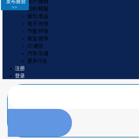
发布展会
房产/建材
>>
纺织/鞋服
餐饮/食品
电子/光电
节能/环保
珠宝/首饰
IT/通信
汽车/交通
更多行业
注册
登录