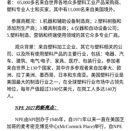
者：
65,000
多名来自世界各地众多塑料工业产品采购商、
塑料专业人士和买家，其中有
11,000
名来自美国境外。
参展商概况：
1.
机器和辅助设备制造商；
2.
塑料树脂和
添加剂生产商；
3.
模具制造商；
4.
仪器和自动设备公司；
5.
塑料制造、营销和终端使用领域的其它众多专业厂商。
观众背景：来自塑料加工企业、其它与塑料相关的公
司、以及所有使用塑料产品的主要行业，包括：电器、
汽
车
、建筑、电气
/
电子
、家具、医疗、
包装
行业。参加者
来自世界上
130
个国家，其中许多参观者来自加拿大、欧
洲、拉丁美洲、墨西哥、日本和东南亚。美国塑料行业是
美国最大的制造行业之一，在全球塑料行业市场中占领先
地位，每年产值超过
3100
亿美元，在岗工人多达
140
万
人。
NPE 2027
的新亮点：
NPE
由
SPI
创办于
1946
年，自
1971
年以来一直在美国芝
加哥的麦考密克博览中心
(McCormick Place)
举行，自
NPE