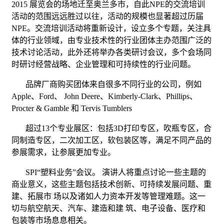
2015
展览会的场地迁至奥兰多市，自此
NPE
的交流培训
活动的范围远远胜过以往，活动的规模也显著超过历届
NPE
。交流培训活动将重新设计，设立多个专题，关注具
体的行业领域，由专业技术性的行业团体主办范围广泛的
技术讨论活动，此外还将举办各类研讨会议，多个会场同
时研讨经营战略、企业管理和可持续性的行业问题。
品牌厂商购买团体来自很多不同行业的公司，例如
Apple
、
Ford
、
John Deere
、
Kimberly-Clark
、
Phillips
、
Procter & Gamble
和
Tervis Tumblers
超过
13
个专业展区：包括
3D
打印专区，吹瓶专区，合
同制造专区，二次加工区，软包装区等，满足不同产品的
参展需求，让参展更加专业。
SPI
“塑料业务
”
会议。 演讲人将重点讨论一些主题的
商业意义，这些主题包括技术创新、可持续发展问题、重
建、拓展市 场以及诸如人力资本开发等管理难题。这一
切与
航空
航天、汽车、建造和建 筑、电子设备、医疗和
包装等市场息息相关。