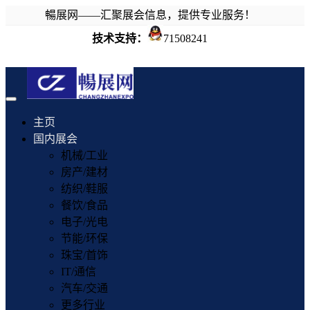
暢展网——汇聚展会信息，提供专业服务！
技术支持：
71508241
Toggle
navigation
主页
国内展会
机械/工业
房产/建材
纺织/鞋服
餐饮/食品
电子/光电
节能/环保
珠宝/首饰
IT/通信
汽车/交通
更多行业