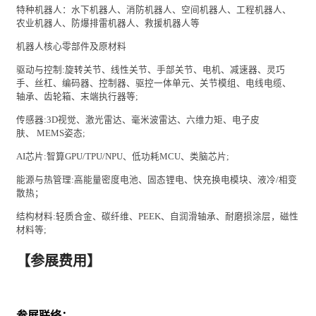
特种机器人：水下机器人、消防机器人、空间机器人、工程机器人、
农业机器人、防爆排雷机器人、救援机器人等
机器人核心零部件及原材料
驱动与控制
:
旋转关节、线性关节、手部关节、电机、减速器、灵巧
手、丝杠、
编码器
、控制器、驱控一体单元、关节模组、电线电缆、
轴承、齿轮箱、末端执行器等
;
传感器
:3D
视觉、激光雷达、毫米波雷达、六维力矩、
电子
皮
肤、
MEMS
姿态
;
AI
芯片
:
智算
GPU/TPU/NPU
、低功耗
MCU
、类脑芯片
;
能源
与热管理
:
高能量密度电池、固态锂电、快充换电模块、液冷
/
相变
散热；
结构材料
:
轻质合金、碳纤维、
PEEK
、自润滑轴承、
耐磨损涂层
，磁性
材料等
;
【参展费用】
参展联络：