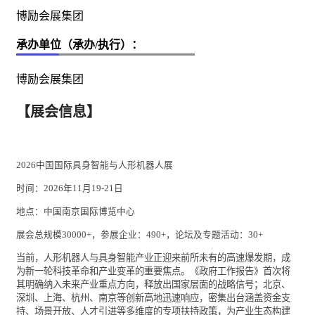
博励会展集团
承办单位（承办/执行）：
博励会展集团
【展会信息】
2026
中国国际具身智能与人形机器人展
时间：
2026
年
11
月
19-21
日
地点：中国南京国际博览中心
展会总规模
30000+
，参展企业：
490+
，论坛及专题活动：
30+
当前，人形机器人与具身智能产业正迎来前所未有的高速爆发期，成
为新一轮科技革命和产业变革的重要焦点。《政府工作报告》首次将
其明确纳入未来产业重点方向，释放出国家层面的战略信号；北京、
深圳、上海、杭州、南京等创新高地迅速响应，密集出台涵盖资金支
持、场景开放、人才引进等多维度的专项扶持政策，为产业生态构建