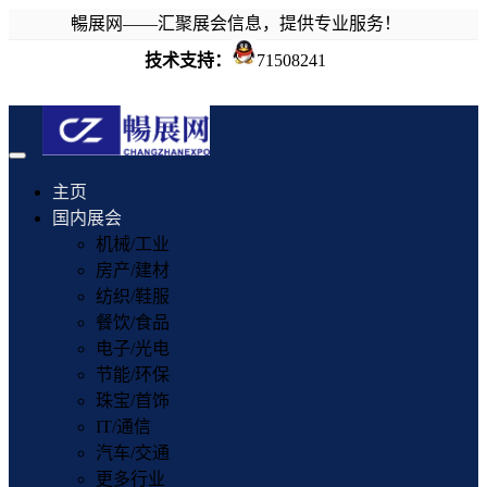
暢展网——汇聚展会信息，提供专业服务！
技术支持：
71508241
Toggle
navigation
主页
国内展会
机械/工业
房产/建材
纺织/鞋服
餐饮/食品
电子/光电
节能/环保
珠宝/首饰
IT/通信
汽车/交通
更多行业