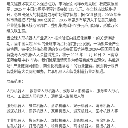
与关键技术攻关注入强劲动力。市场层面同样表现亮眼：权威数据显
示，
2025
年中国市场规模预计将突破
135
亿元，在全球占比稳步提
升，彰显出强大的制造能力与市场需求优势；据
GGII
预测，
2030
年全
球市场规模将跨越
380
亿美元，
2035
年更是有望迈入千亿美元量级，
产业链条将从核心零部件、整机集成延伸至多元应用场景，形成万亿
级关联生态。
当全球人形机器人产业迈入
“
技术验证向规模化商用
”
的关键转折
期，当中国以超
50%
的全球市场占比领跑行业发展，一场聚焦全产业
链协同、链接全球核心资源的专业盛会正蓄势待发
,
2026
中国国际具身
智能与人形机器人
大会暨博览会，将于
2026
年
11
月
19
日
-21
日南京
国际会展中心
举办。我们诚挚邀请您作为参展商或专业观众，共赴这
场
“
产业链协同创新、商业化机遇落地
”
的行业盛宴。展会将于世界
智能制造大会同期举办，共享机器人和智能制造行业新机遇。
展品范围：
人形机器人
：教育型人形机器人、娱乐型人形机器人、服务型人形机
器人、
工业
型人形机器人、通用型人形机器人等
服务机器人：
餐饮
机器人、清洁机器人、娱乐机器人、消毒机器人、
巡逻机器人、康养机器人、家用机器人、迎宾机器人、医疗机器人等
工业机器人：搬运机器人、焊接机器人、装配机器人、喷涂机器人、
钻孔机器人、打磨机器人、检测机器人、码垛机器人、铆接机器人、