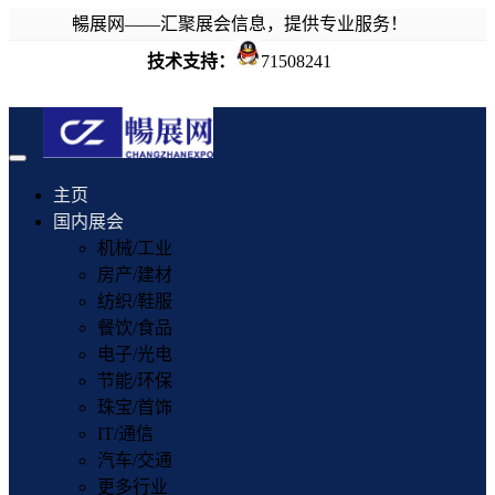
暢展网——汇聚展会信息，提供专业服务！
技术支持：
71508241
Toggle
navigation
主页
国内展会
机械/工业
房产/建材
纺织/鞋服
餐饮/食品
电子/光电
节能/环保
珠宝/首饰
IT/通信
汽车/交通
更多行业