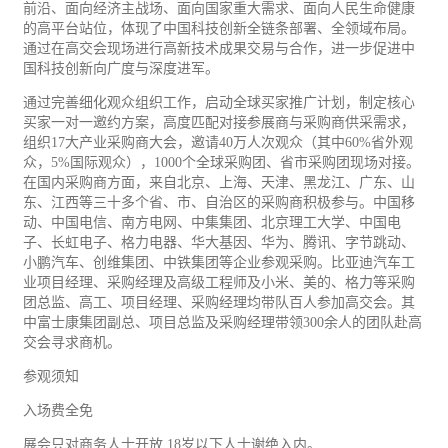
前沿、面向经济主战场、面向国家重大需求、面向人民生命健康
的高平台站位，体现了中国科技创新全链条部署、全领域布局。
通过在高交会现场进行高新技术成果交易与合作，进一步促进中
国科技创新向广度与深度进军。
通过完善细化观众组织工作，启动全球买家推广计划，制定核心
买家一对一邀约方案，高度匹配对接参展商与采购商供采需求，
组织17大产业采购商大会，邀请40万人次观众（其中60%省外观
众，5%国际观众），1000个全球采购团、省市采购团现场对接。
在国内采购商方面，来自北京、上海、天津、黑龙江、广东、山
东、江西等三十多个省、市、自治区的采购商积极参与。中国移
动、中国电信、南方电网、中集集团、北京理工大学、中国电
子、长虹电子、格力电器、华大基因、华为、腾讯、字节跳动、
小鹏
汽车
、创维集团、中铁集团等企业参观采购。比亚迪汽车工
业项目经理、采购经理及高级工程师及小米、美的、格力等采购
团总监、高工、项目经理、采购经理均带队百人参加高交会。其
中富士康集团副总、项目总监及采购经理带领300余人的团队赴高
交会寻求商机。
参观须知
入场费全免
展会只对商务人士开放,18岁以下人士谢绝入内。