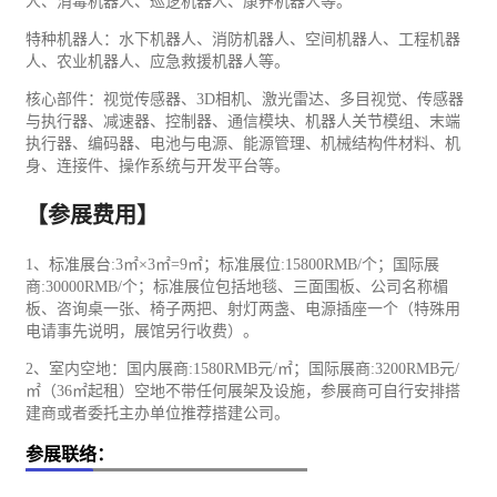
人、消毒机器人、巡逻机器人、康养机器人等。
特种机器人：水下机器人、消防机器人、空间机器人、工程机器
人、农业机器人、应急救援机器人等。
核心部件：视觉传感器、3D相机、激光雷达、多目视觉、传感器
与执行器、减速器、控制器、
通信
模块、机器人关节模组、末端
执行器、编码器、电池与电源、
能源
管理、
机械
结构件材料、机
身、连接件、操作系统与开发平台等。
【参展费用】
1、标准展台:3㎡×3㎡=9㎡；标准展位:15800RMB/个；国际展
商:30000RMB/个；标准展位包括地毯、三面围板、公司名称楣
板、咨询桌一张、椅子两把、射灯两盏、电源插座一个（特殊用
电请事先说明，展馆另行收费）。
2、室内空地：国内展商:1580RMB元/㎡；国际展商:3200RMB元/
㎡（36㎡起租）空地不带任何展架及设施，参展商可自行安排搭
建商或者委托主办单位推荐搭建公司。
参展联络：