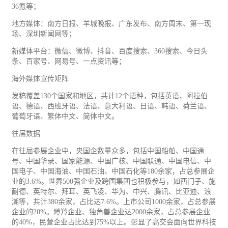
36氪等；
地方媒体：南方日报、羊城晚报、广东发布、南方周末、第一现
场、深圳新闻网等；
新媒体平台：微信、微博、抖音、百度搜索、360搜索、今日头
条、百家号、网易号、一点资讯等；
海外媒体宣传矩阵
发稿覆盖130个国家和地区，共计12个语种，包括英语、阿拉伯
语、德语、西班牙语、法语、意大利语、日语、韩语、荷兰语、
葡萄牙语、繁体中文、简体中文。
往届数据
在往届参展企业中，央国企数量众多，包括中国船舶、中国通
号、中国华录、国家能源、中国广核、中国联通、中国电信、中
国
电子
、中国海油、中国石油、中国石化等180余家，占总参展企
业的3.6%。世界500强企业及跨国集团也积极参与，如西门子、施
耐德、英特尔、拜耳、英飞凌、华为、中兴、腾讯、比亚迪、浪
潮等，共计380余家，占比达7.6%。上市公司1000余家，占总参展
企业的20%。瞪羚企业、独角兽企业达2000余家，占总参展企业
的40%，民营企业占比达到75%以上。彰显了高交会面向世界科技