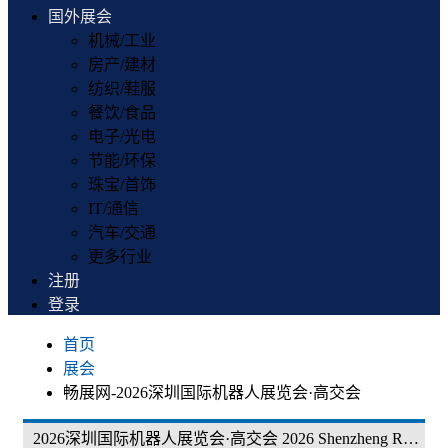
国外展会
机械/工业
房产/建材
纺织/鞋服
餐饮/食品
电子/光电
节能/环保
珠宝/首饰
IT/通信
汽车/交通
更多行业
注册
登录
首页
展会
畅展网-2026深圳国际机器人展览会·高交会
2026深圳国际机器人展览会·高交会 2026 Shenzheng Robot Expo（CHTF）