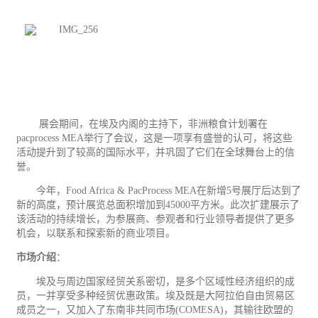
展会期间，在埃及内阁的主持下，非洲粮食计划署在
pacprocess MEA
举行了会议，这是一项享有盛誉的认可，将这些
活动提升到了较高的国际水平，并巩固了它们在全球舞台上的信
誉。
今年，
Food Africa & PacProcess MEA
在新增
5
号展厅后达到了
新的高度，预计展览总面积增加到
45000
平方米。此次扩建展示了
该活动的持续增长，为参展商、参观者和行业领导者提供了更多
机会，以联系和探索新的商业项目。
市场介绍
：
埃及与周边国家经贸关系密切，是多个区域性经济组织的成
员，一并享受多种经贸优惠政策。埃及既是大阿拉伯自由贸易区
成员之一，又加入了东南非共同市场
(COMESA)
，其输往欧盟的