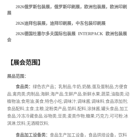
2026
俄罗斯包装展，俄罗斯印刷展，欧洲包装展，欧洲印刷
展
2026
迪拜包装展，迪拜印刷展，中东包装印刷展
2026
德国杜塞尔多夫国际包装展
INTERPACK
欧洲包装展
会
【展会范围】
展品范围：
食品
类：
绿色农产品；乳制品
;
牛奶
;
奶酪
;
蛋及蛋制品
;
方便食
品
;
禽肉类
;
肉制品
;
海鲜
;
海产品
;
生鲜产品
;
新鲜水果
;
蔬菜
;
油脂类
;
动
植物油
;
食用油
;
美食
;
特色小吃
;
调味汁
;
调味酱
;
调味料
;
食品添加剂
;
食品配料
;
主食
;
主粮
;
淀粉类产品
;
馅料
;
配料
;
涂抹酱
;
罐头食品
;
加工
食品
;
冷冻冷藏食品
;
谷物类
;
豆类
;
麦类作物
;
糖果
;
巧克力
;
可可粉
;
冰
淇淋
;
饮料
;
无酒精饮料
;
食品加工设备类：
食品生产加工设备，食品烘焙设备，饮料