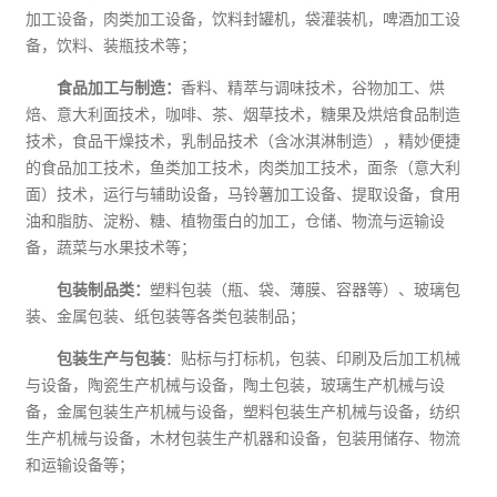
加工设备，肉类加工设备，饮料封罐机，袋灌装机，啤酒加工设
备，饮料、装瓶技术等；
食品加工与制造：
香料、精萃与调味技术，谷物加工、烘
焙、意大利面技术，咖啡、茶、烟草技术，糖果及烘焙食品制造
技术，食品干燥技术，乳制品技术（含冰淇淋制造），精妙便捷
的食品加工技术，鱼类加工技术，肉类加工技术，面条（意大利
面）技术，运行与辅助设备，马铃薯加工设备、提取设备，食用
油和脂肪、淀粉、糖、植物蛋白的加工，仓储、物流与运输设
备，蔬菜与水果技术等；
包装
制品类：
塑料包装（瓶、袋、薄膜、容器等）、玻璃包
装、金属包装、纸包装等各类包装制品；
包装生产与包装
：贴标与打标机，包装、
印刷
及后加工
机械
与设备，陶瓷生产机械与设备，陶土包装，玻璃生产机械与设
备，金属包装生产机械与设备，塑料包装生产机械与设备，
纺织
生产机械与设备，木材包装生产机器和设备，包装用储存、物流
和运输设备等；