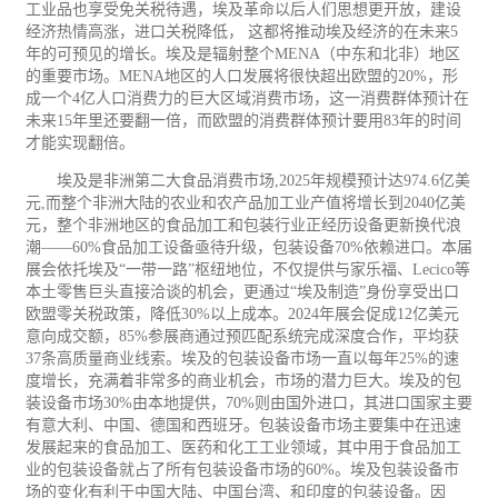
工业品也享受免关税待遇，埃及革命以后人们思想更开放，建设
经济热情高涨，进口关税降低， 这都将推动埃及经济的在未来
5
年的可预见的增长。埃及是辐射整个
MENA
（中东和北非）地区
的重要市场。
MENA
地区的人口发展将很快超出欧盟的
20%
，形
成一个
4
亿人口消费力的巨大区域消费市场，这一消费群体预计在
未来
15
年里还要翻一倍，而欧盟的消费群体预计要用
83
年的时间
才能实现翻倍。
埃及是非洲第二大食品消费市场
,2025
年规模预计达
974.6
亿美
元
,
而整个非洲大陆的农业和农产品加工业产值将增长到
2040
亿美
元，整个非洲地区的食品加工和包装行业正经历设备更新换代浪
潮——
60%
食品加工设备亟待升级，包装设备
70%
依赖进口。本届
展会依托埃及“一带一路”枢纽地位，不仅提供与家乐福、
Lecico
等
本土零售巨头直接洽谈的机会，更通过“埃及制造”身份享受出口
欧盟零关税政策，降低
30%
以上成本。
2024
年展会促成
12
亿美元
意向成交额，
85%
参展商通过预匹配系统完成深度合作，平均获
37
条高质量商业线索。埃及的包装设备市场一直以每年
25%
的速
度增长，充满着非常多的商业机会，市场的潜力巨大。埃及的包
装设备市场
30%
由本地提供，
70%
则由国外进口，其进口国家主要
有意大利、中国、德国和西班牙。包装设备市场主要集中在迅速
发展起来的食品加工、
医药
和
化工
工业领域，其中用于食品加工
业的包装设备就占了所有包装设备市场的
60%
。埃及包装设备市
场的变化有利于中国大陆、中国台湾、和印度的包装设备。因