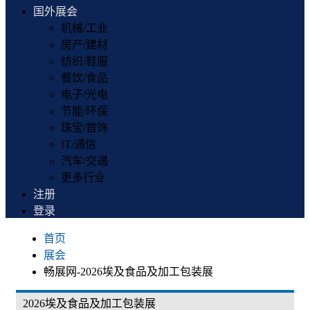
国外展会
机械/工业
房产/建材
纺织/鞋服
餐饮/食品
电子/光电
节能/环保
珠宝/首饰
IT/通信
汽车/交通
更多行业
注册
登录
首页
展会
畅展网-2026埃及食品及加工包装展
2026埃及食品及加工包装展