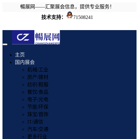
暢展网——汇聚展会信息，提供专业服务！
技术支持：
71508241
Toggle
navigation
主页
国内展会
机械/工业
房产/建材
纺织/鞋服
餐饮/食品
电子/光电
节能/环保
珠宝/首饰
IT/通信
汽车/交通
更多行业