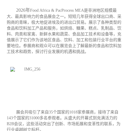
2026
年
Food Africa & PacProcess MEA
是非洲地区规模最
大、最具影响力的
食品
展会之一。短短几年获得全球出口商、采
购商的青睐，极大地促进埃及的进出口
贸易
。展示了各种类型的
食品和饮料加工产品和服务，如烘焙、糖果、糕点、乳制品、饮
料、肉类和家禽、新鲜水果和蔬菜、食品加工技术和设备等，充
值展示了它们作为该地区食品、饮料、加工和
包装
行业平台的重
要地位。参展商和观众可以在展览会上了解最新的食品和饮料加
工技术和趋势，探讨行业发展的机遇和挑战。
展会共吸引了来自
35
个国家的
1018
家参展商，接待了来自
143
个国家的
31000
多名参观者。从盛大的开幕式到充满活力的
B2B
会议，这些活动突出了创新、市场拓展和变革性的联系，为
行业卓越树立标杆。