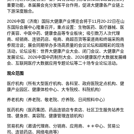
重要功能，本届展会充分发挥平台作用，促进大健康各产业链上
下游深度融合。
2026中国（济南）国际大健康产业博览会将于11月20-22日在山
东国际会展中心隆重召开，重点设置：生物
医药
、医疗器械、医
疗美容、中医中药、健康食品等专业板块；吸引数万人次代理
商、经销商、
连锁
药店、电商、商超
百货
等渠道商和终端采购商
参观洽谈；展会同期举办多场高质量的会议论坛和超精彩的现场
活动，论坛设有：世界大健康产业大会、闭门会议、大健康产业
发展论坛、2026中国中药制剂大会、2026健康医疗大数据发展峰
会、互联网医疗大数据应用专题论坛等二十场专业论坛活动。
观众范围
医疗机构（所有大型医疗机构、各科室、政府医院定点机构、健
康产业园区、健康体检中心、大专院校、科院机构）
养老机构（养老院、敬老院、疗养院、日间照料中心）
医药机构（医药集团、药品连锁店专卖店、社区卫生服务站养生
馆、健身房、美容院、健康管理连锁机构）
贸易
机构（邀请代理商、分销商、应用商、＊＊中心、贸易公
司、连锁药店、网络电商等）