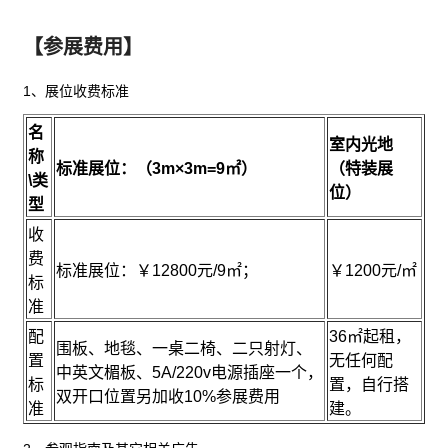
【参展费用】
1、展位收费标准
名
室内光地
称
标准展位：（
3m×3m=9
㎡）
（特装展
\
类
位）
型
收
费
标准展位：￥12800元/9㎡；
￥1200元/㎡
标
准
配
36㎡起租，
围板、地毯、一桌二椅、二只射灯、
置
无任何配
中英文楣板、5A/220v电源插座一个，
标
置，自行搭
双开口位置另加收10%参展费用
准
建。