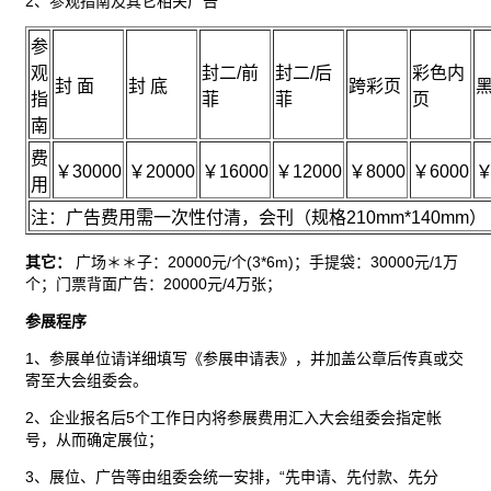
2、参观指南及其它相关
广告
参
观
封二/前
封二/后
彩色内
封 面
封 底
跨彩页
指
菲
菲
页
南
费
￥30000
￥20000
￥16000
￥12000
￥8000
￥6000
￥
用
注：广告费用需一次性付清，会刊（规格210mm*140mm）
其它：
广场＊＊子：20000元/个(3*6m)；手提袋：30000元/1万
个；门票背面广告：20000元/4万张；
参展程序
1、参展单位请详细填写《参展申请表》，并加盖公章后传真或交
寄至大会组委会。
2、企业报名后5个工作日内将参展费用汇入大会组委会指定帐
号，从而确定展位；
3、展位、广告等由组委会统一安排，“先申请、先付款、先分