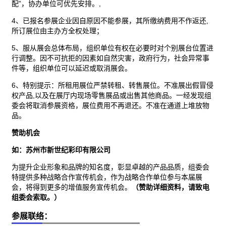
配”，协办单位可优先安排。,
4、已报名参展企业因自原因不能参展，其所缴纳费用不作返还,
所订展位由主办方全权处理；
5、服从展会总体布局，组织单位有权在必要时对个别展台位置进
行调整。因不可抗拒的因素如自然灾害，政府行为，社会异常事
件等，组织单位可以延迟或取消展会。
6、特别提示：所租用展位严禁转租、转售展位。不准展出假冒侵
权产品,以及在展厅内现场零售展品或出售其他商品。一经发现组
委会将取消参展资格，展位费用不再退还。不准在通道上堆放物
品。
赞助机会
如：苏州市新世纪彩印有限公司
为提升企业形象和品牌的知名度，彰显卓越的产品品质，组委会
特提供多种战略合作宣传机会，作为战略合作单位参与本届展
会，将得到更多的增值服务宣传机会。
（
赞助
详细资料，
请
致电
组委会索取
。
）
参展联络：