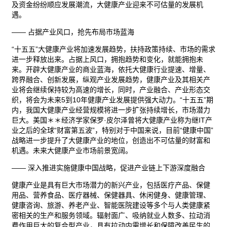
及资金纷纷顺应发展潮流，大健康产业迎来不可估量的发展机
遇。
—— 占据产业风口，抢先布局市场蓝海
“十五五”大健康产业将加速发展趋势，扶持政策持续、市场的需求
进一步释放出来。占据上风口，拥抱趋势和变化，就能拥抱未
来。开辟大健康产业的商业蓝海，依托大健康行业提速、增量、
跨界融合、创新发展，纵观产业发展趋势，健康产业及其相关产
业将会继续保持较为高速的增长，同时，产业融合、产业形态交
织，将会为未来5到10年健康产业发展提供强大动力。“十五五”期
内，我国大健康产业经营规模将进一步扩张持续增长，市场潜力
巨大。美国＊＊经济学家保罗·皮尔泽曾将大健康产业称为继
IT
产
业之后的全球“财富第五波”，特别对于中国来说，目前“健康中国”
战略进一步提升了大健康产业的地位，创造出不可估量的财富和
机遇。未来大健康产业市场前景宽阔。
—— 深入推进实施健康中国战略，促进产业链上下游深度融合
健康产业是具有巨大市场潜力的新兴产业，包括医疗产品、
保健
用品、营养
食品
、医疗器械、保健器具、
休闲
健身、健康管理、
健康咨询、
旅游
、养老产业、智能医院建设等多个与人类健康紧
密相关的生产和服务领域。辐射面广、吸纳就业人数多、拉动消
费作用巨大的复合型产业，具有拉动内需增长和保障改善民生的