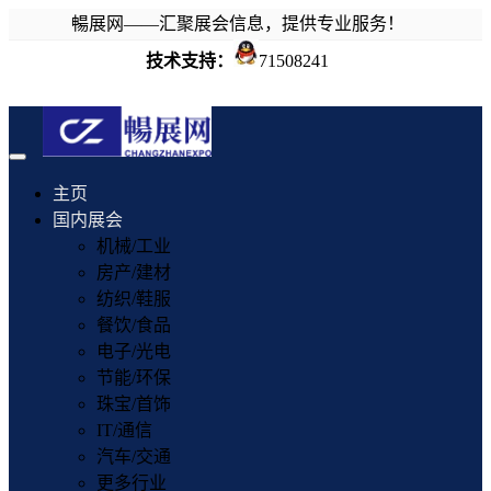
暢展网——汇聚展会信息，提供专业服务！
技术支持：
71508241
Toggle
navigation
主页
国内展会
机械/工业
房产/建材
纺织/鞋服
餐饮/食品
电子/光电
节能/环保
珠宝/首饰
IT/通信
汽车/交通
更多行业