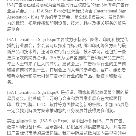
ISA广告展已经发展成为全球最具行业权威性的标识标牌与广告行
业展览会之一。ISA Sign Expo是国际标识协会 (International Sign
Association - ISA) 举办的年度盛会，是全球规模最大、最具影响
力的标识、视觉传播和
印刷
设备、技术、耗材及相关服务的贸易
展览会。
ISA International Sign Expo主要致力于标识、图像、印刷和视觉传
播的行业展会，参会者可以探索到标识标牌和印刷等各方面的最
新产品和技术外，还可以进行行业交流、技术学习，还包括一些
更深层次的跨界合作。ISA展为世界各国的广告印刷产品生产商、
专业人士带来了巨大的商机。展览会上，广告标识行业的生产商
和渠道商将齐聚一堂，在展会上向大量的参与者、客户、组织者
和听众展示和演示引领广告标识行业的新产品、新技术和新服
务。
ISA International Sign Expo® 是标识、图像和视觉效果最全面的贸
易展览会。随着成千上万的与会者和数百家参展商在大幅面打
印、数字标牌、LED、软件等方面推动创新的极限，参加ISA展您
一定会找到解决方案来推动您的业务发展并获得更多利润。
美国国际标识展（ISA Sign Expo）是中国标识标牌、户外广告、
数字印刷设备材料、展示器材、
纺织
品印刷供应商进入、开发美
国广告标识市场的最佳途径。我司中际展览做为国内最早引领中