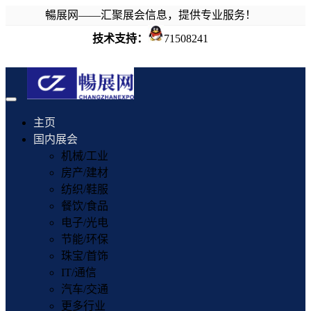
暢展网——汇聚展会信息，提供专业服务！
技术支持：
71508241
Toggle
navigation
主页
国内展会
机械/工业
房产/建材
纺织/鞋服
餐饮/食品
电子/光电
节能/环保
珠宝/首饰
IT/通信
汽车/交通
更多行业