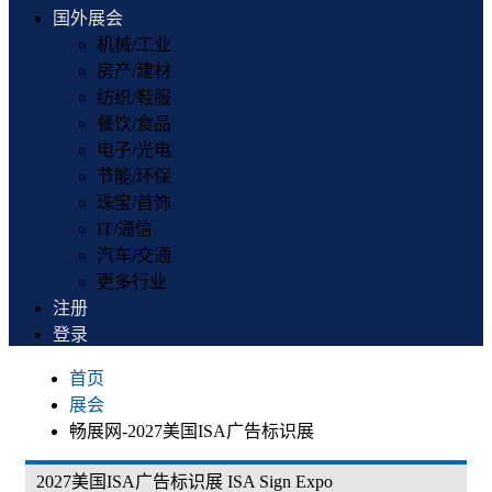
国外展会
机械/工业
房产/建材
纺织/鞋服
餐饮/食品
电子/光电
节能/环保
珠宝/首饰
IT/通信
汽车/交通
更多行业
注册
登录
首页
展会
畅展网-2027美国ISA广告标识展
2027美国ISA广告标识展 ISA Sign Expo