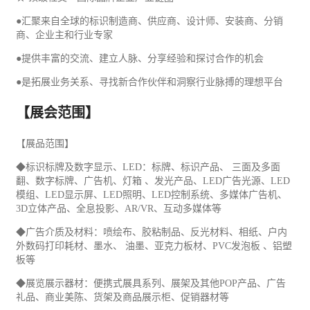
●汇聚来自全球的标识制造商、供应商、设计师、安装商、分销
商、企业主和行业专家
●提供丰富的交流、建立人脉、分享经验和探讨合作的机会
●是拓展业务关系、寻找新合作伙伴和洞察行业脉搏的理想平台
【展会范围】
【展品范围】
◆标识标牌及数字显示、LED：标牌、标识产品、 三面及多面
翻、数字标牌、
广告
机、灯箱 、发光产品、LED广告光源、LED
模组、LED显示屏、LED照明、LED控制系统、多媒体广告机、
3D立体产品、全息投影、AR/VR、互动多媒体等
◆广告介质及材料：喷绘布、胶粘制品、反光材料、相纸、户内
外数码打印耗材、墨水、 油墨、亚克力板材、PVC发泡板 、铝塑
板等
◆展览展示器材：便携式展具系列、展架及其他POP产品、广告
礼品
、商业美陈、货架及商品展示柜、促销器材等