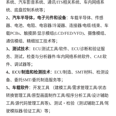
系统、汽车影音系统、通讯/
IT
S相关系统、车内网络系
统、底盘控制系统等；
2、汽车半导体，
电子
元件和设备
：车载半导体、传感
器、电池、电阻、电容器
/冷凝器、连接器/电缆/线束、车
载PCBs、触摸屏/显示模组(LCD/FED/VFD)、摄像模组、
通信
模组、精细加工技术等；
3、测试技术
：
ECU测试工具/软件、ECU诊断和验证服
务、测试，检查与分析器件/车内网络系统软件、CAE软
件、调试器等；
4、ECU制造和检测技术
：
ECU制造、SMT材料、检测设
备、委托SMT/委托制造服务等；
5、车载软件
：开发工具
（建模工具
/需求管理工具/状态
转换管理工具/原型画面制作工具/程序分析工具/设计辅助
工具/源代码管理工具等)、测试・检验（测试辅助工具/驾
驶模拟器/验证工具）等；