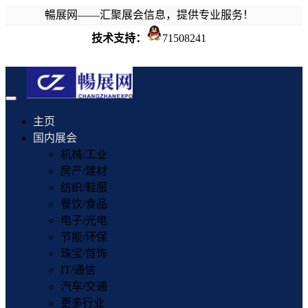
暢展网——汇聚展会信息，提供专业服务！
技术支持：
71508241
Toggle
navigation
主页
国内展会
机械/工业
房产/建材
纺织/鞋服
餐饮/食品
电子/光电
节能/环保
珠宝/首饰
IT/通信
汽车/交通
更多行业