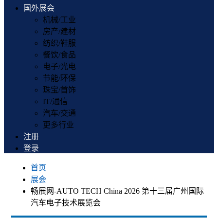
国外展会
机械/工业
房产/建材
纺织/鞋服
餐饮/食品
电子/光电
节能/环保
珠宝/首饰
IT/通信
汽车/交通
更多行业
注册
登录
首页
展会
畅展网-AUTO TECH China 2026 第十三届广州国际
汽车电子技术展览会