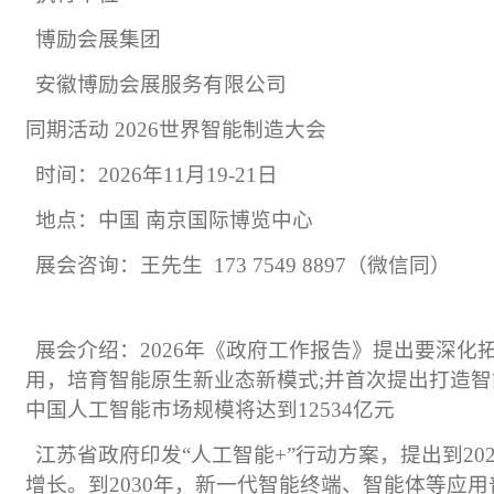
博励会展集团
安徽博励会展服务有限公司
同期活动
2026
世界智能制造大会
时间：
2026
年
11
月
19-21
日
地点：中国 南京国际博览中心
展会咨询：王先生
173 7549 8897
（微信同）
展会介绍：
2026
年《政府工作报告》提出要深化拓
用，培育智能原生新业态新模式
;
并首次提出打造智
中国人工智能市场规模将达到
12534
亿元
江苏省政府印发“人工智能
+
”行动方案，提出到
20
增长。到
2030
年，新一代智能终端、智能体等应用