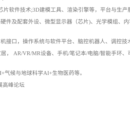
芯片软件技术
;3D
建模工具、渲染引擎等，平台与生产
端硬件及配套外设、微型显示器（芯片
)
、光学模组、内
脑机接口，操作系统与软件平台、脑控机器人、调控技
家居
，
AR/VR/MR
设备、手机
/
笔记本
/
电脑
/
智能手环、
I+
气候与地球科学
AI+
生物
医药
等。
展高峰论坛