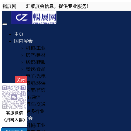
暢展网——汇聚展会信息，提供专业服务！
Toggle
navigation
主页
国内展会
机械/工业
房产/建材
纺织/鞋服
餐饮/食品
电子/光电
关闭
节能/环保
珠宝/首饰
IT/通信
汽车/交通
更多行业
国外展会
机械/工业