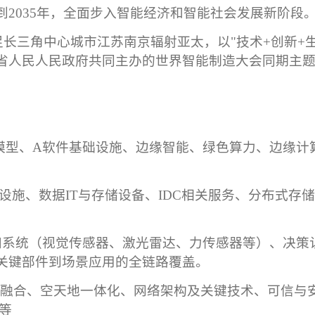
到
2035
年，全面步入智能经济和智能社会发展新阶段
足长三角中心城市江苏南京辐射亚太，以
"
技术
+
创新
+
省人民人民政府共同主办的世界智能制造大会同期主
模型、
A
软件基础设施、边缘智能、绿色算力、边缘计
设施、数据
IT
与存储设备、
IDC
相关服务、分布式存
知系统（视觉传感器、激光雷达、力传感器等）、决策
关键部件到场景应用的全链路覆盖。
感融合、空天地一体化、网络架构及关键技术、可信与
等