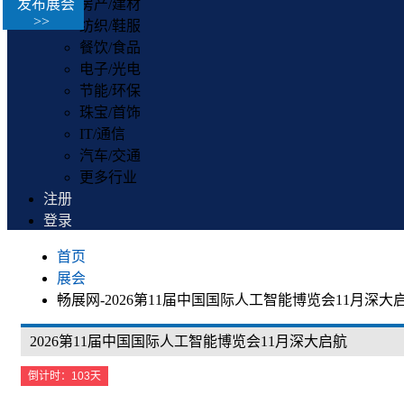
发布展会
房产/建材
>>
纺织/鞋服
餐饮/食品
电子/光电
节能/环保
珠宝/首饰
IT/通信
汽车/交通
更多行业
注册
登录
首页
展会
畅展网-2026第11届中国国际人工智能博览会11月深大
2026第11届中国国际人工智能博览会11月深大启航
倒计时：103天