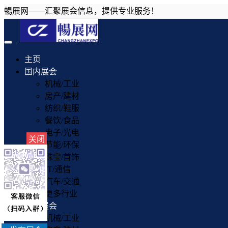
暢展网——汇聚展会信息，提供专业服务！
Toggle
navigation
主页
国内展会
机械/工业
房产/建材
纺织/鞋服
餐饮/食品
电子/光电
关闭
节能/环保
珠宝/首饰
IT/通信
汽车/交通
更多行业
国外展会
机械/工业