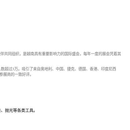
伙伴共同组织，是越南具有重要影响力的国际盛会，
每年一度的展会凭着其
人数
超过
3万
。
吸引了
来自奥地利、中国、捷克、德国、香港、印度尼西
参展商的一致好评
。
钻进、抛光等各类工具。