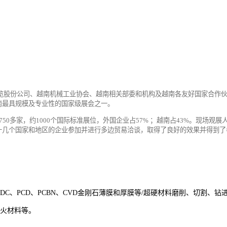
览股份公司、越南
机械
工业协会、越南相关部委和机构及越南各友好国家合作
南最具规模及专业性的
国家级展会
之一
。
7
5
0多家，约1000个国际标准展位，外国企业占
57
% ；越南占
43
%。
现场
观
展
十几个国家和地区的企业参加并进行多边贸易洽谈，
取得了良好的效果并得到了
PDC、PCD、PCBN、CVD金刚石薄膜和厚膜等/超硬材料磨削、切割、
耐火材料等。