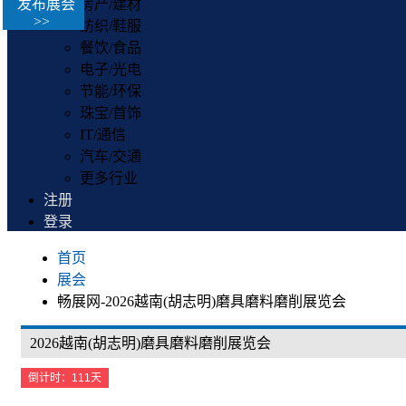
发布展会
房产/建材
>>
纺织/鞋服
餐饮/食品
电子/光电
节能/环保
珠宝/首饰
IT/通信
汽车/交通
更多行业
注册
登录
首页
展会
畅展网-2026越南(胡志明)磨具磨料磨削展览会
2026越南(胡志明)磨具磨料磨削展览会
倒计时：111天