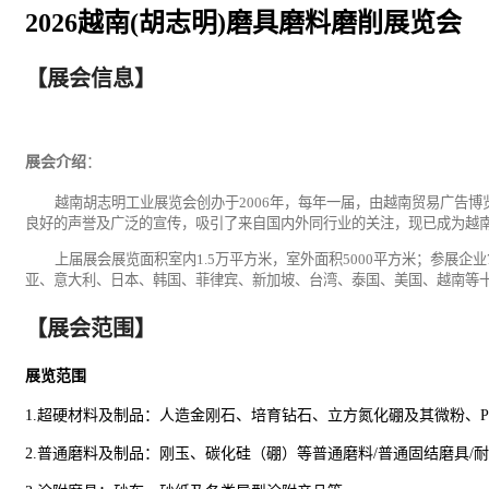
2026越南(胡志明)磨具磨料磨削展览会
【展会信息】
展会介绍
：
越南胡志明
工业
展览会
创办于
2006
年
，
每年一届
，由越南
贸易
广告
博
良好的声誉及广泛的宣传，吸引了来自国内外同行业的关注，现已成为越
上届展会展览面积室内
1.5
万平方米，室外面积
50
00平方米；参展企业
亚、意大利、日本、韩国、菲律宾、新加坡、台湾、泰国、美国、越南等
【展会范围】
展览范围
1.
超硬材料及制品：人造金刚石、培育钻石、立方氮化硼及其微粉、
2.
普通磨料及制品：刚玉、碳化硅（硼）等普通磨料
/普通固结磨具/