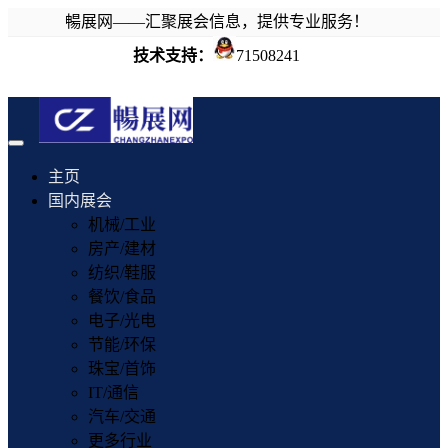
暢展网——汇聚展会信息，提供专业服务！
技术支持：
71508241
Toggle
navigation
主页
国内展会
机械/工业
房产/建材
纺织/鞋服
餐饮/食品
电子/光电
节能/环保
珠宝/首饰
IT/通信
汽车/交通
更多行业