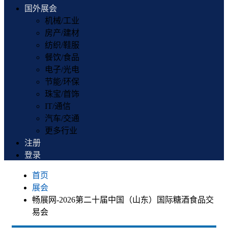
国外展会
机械/工业
房产/建材
纺织/鞋服
餐饮/食品
电子/光电
节能/环保
珠宝/首饰
IT/通信
汽车/交通
更多行业
注册
登录
首页
展会
畅展网-2026第二十届中国（山东）国际糖酒食品交
易会