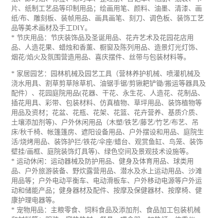
片、纸制工艺品等印制用品；绘画用笔、颜料、油墨、清漆、画
纸
/
布、雕刻板、装帧用品、画具画笔、刻刀、调色板、装饰工艺
品等美术画材及手工
DIY
。
*
节庆用品：
节庆装饰品及圣诞用品、
花卉艺术及花园花店用
品
、人造花果、蜡烛和香薰、橱窗及陈列用品、造景灯光灯饰、
烟花
/
焰火及氛围营造用品、喜庆摆件、丝带与包装材料等。
*
家居园艺：园林机械及园艺工具（营林养护机械、喷灌机械及
浇水用具、割草剪草除草机、油锯手锯
/
剪锹耙铲锄
/
搬运等器具及
配件）、花园庭院用品
(
花器、干花、永生花、人造花、花制品、
插花用具、彩带、包装材料、仿真植物、草坪用品、装饰植物等
用品及资材；花盆、花瓶、花架、花篮、花卉营养、基质介质、
土壤添加剂等
)
、户外休闲用品（木塑
/
铁艺
/
藤艺
/
竹艺
/
布艺、吊
床
/
秋千椅、帐篷
篷房
、遮阳设备
用品
、
户外摆设和用品、庭院生
活
/
烧烤用品、
装饰护拦
/
铁花
/
伞座
/
蜡台、观赏鱼缸、鸟笼、
装饰
壁挂
/
画框、庭院装饰灯具等
)
、绿色空间及
景观技术设施
等。
*
运动休闲：运动器械及防护用品、健身及体育用品、
球类用
品、
户外
旅游
装备、野炊露营用品、
潜水及水上运动用品、沙滩
用品
等；
户外电动平衡车、电动滑板车、户外移动电源等户外运
动和储能产品；健身器材及配件、按摩及保健器材、
按摩椅、健
康护理电器等。
*
宠物用品：主粮零食、饲料
食品
及添加剂、食品加工包装机械