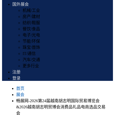
国外展会
机械/工业
房产/建材
纺织/鞋服
餐饮/食品
电子/光电
节能/环保
珠宝/首饰
IT/通信
汽车/交通
更多行业
注册
登录
首页
展会
畅展网-2026第24届越南胡志明国际贸易博览会
&2026越南胡志明贸博会消费品礼品电商选品交易
会