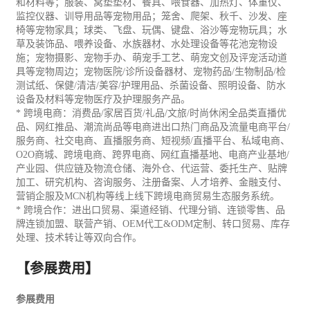
和材料等；服装、窝垫垫材、餐具、喂食器、加热灯、体重仪、
监控仪器、训导用品等宠物用品；笼舍、爬架、秋千、沙发、座
椅等宠物家具；球类、飞盘、玩偶、键盘、浴沙等宠物玩具；水
草及装饰品、喂养设备、水族器材、
水处理设备
等花池宠物设
施；宠物摄影、宠物手办、萌宠手工艺、萌宠文创及评宠活动道
具等宠物周边；宠物医院
/
诊所设备器材、宠物药品
/
生物制品
/
检
测试纸、保健
/
清洁
/
美容
/
护理用品、杀菌设备、照明设备、防水
设备及材料等宠物医疗及护理服务产品。
*
跨境电商：消费品
/
家居
百货
/
礼品
/
文旅
/
时尚休闲全品类直播
优
品
、
网红
推品
、潮流尚品等电商进出口热门商品及流量
电商平台
/
服务商、社交电商、直播服务商、短视频
/
直播平台、私域电商、
O2O
商城、
跨境电商、
跨界电商、
网红直播基地、电商产业基地
/
产业园、供应链及物流仓储、
海外仓、代运营、委托生产、贴牌
加工、研究机构、咨询服务、注册备案、人才培养、
金融支付、
营销企服及
MCN
机构等线上线下跨境电商
贸易
生态服务系统。
*
跨境合作：进出口贸易、渠道经销、代理分销、
连锁
零售、品
牌连锁
加盟
、联营产销、
OEM
代工
&ODM
定制、转口贸易、库存
处理、技术转让等双向合作。
【参展费用】
参展费用