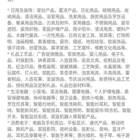
*
日用及装饰：家纺产品、
夏凉产品、日化用品、晾晒用品、收
纳用品、清洁用品、浴室用品、
洗漱用品、
厨房用品及烹饪设
备、
餐桌用品饰品
、刃具及附件、家用器皿、不锈钢用品、
窗帘
遮阳、装饰织物、家庭护理产品、雨伞阳伞、清洁用具、
塑料产
品、木器竹藤具、一次性用品、日用
五金工具、锁具等；
灯饰照
明
、油画相框、熏香蜡烛、窗帘、墙纸、地毯挂毯、软装饰品、
镜子挂钟、创意饰品、
美学家居、
工艺
摆件、佛教文化用品等。
*
礼品工艺品：
广告
促销
赠品、家居用品、婴儿用品、电子礼
品、时装配饰、钟表
首饰
、人造首饰、皮具文具
、
纸制品及笔
具、纪念印品、像框画框、银器锡器、工艺陶瓷、
水晶玻璃、把
玩摆件、
打火机、钥匙扣、
茶壶茶杯、泡茶用具、
伞具雨具、
薰
香制品、
人造花果、圣诞饰品、
节庆
派对
用品、新奇特礼品
工艺
品、授权用品及定制礼品、
礼品
包装
材料等。
*
生活电器：小家电、清洁电器、健康电器、个人护理电器、美
容
保健
电器、休闲电器等；厨卫设备、厨房小电器、厨房用品、
烹饪炊具等；智能扫地机、智能洗碗机、智能炒菜机、智能音
响、智能新风机、智能锁具、智能照明、智能窗帘
/
晾衣机、智能
开关、智能监控系统、家庭机器人等智能产品。
*
消费电子：电脑及手机周边、平板显示、通讯产品、移动终
端、
数码产品、家庭影院、视听设备、
投影仪、
音响、蓝牙产
品、耳机及
穿戴电子、智能手表等；
激光唱机、电子琴、电子游