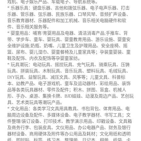
戏机、电子娱乐产品、
车载电子
、导航系统等。
* 乐器乐具：键盘乐器、吉他和拨弦乐器、电子电声乐器、打击
乐器、管乐器、弦乐器、民族乐器、口琴风琴、音频扩声设备、
音乐教育器材、乐器配件和加工
机械
、音乐相关电脑硬件和软
件、音乐相关服务等。
*
婴童用品：
哺育
/
育婴用品及电器、清洁消毒产品
;
手推车、背
带、学步车、
童车、婴
玩具
、婴童教育用品、游乐设施、
婴童安
全维护设施
;
奶瓶、奶嘴、儿童卫生及护理用品、安全座椅、摇
篮、尿布、婴儿湿巾、婴童餐椅及儿童家具等；
孕装童婴装、童
鞋及配饰、内衣及配饰等孕婴童
家纺。
*
玩具潮玩：
电动玩具、摇控玩具、充气玩具、
骑乘玩具、
压铸
玩具、拼装玩具、木制玩具、
音乐玩具、
塑料玩具、毛绒玩具、
DIY
玩具、
益智玩具、减压文具、风筝等；儿童文具、科普标
本、幼教产品、电子游戏机、童车及运动器材、彩绘用品、装饰
品等各类玩具器材、零件及配件；积木、拼图、盲盒、机械人
形、手办、桌游、集换卡牌、
BJD
娃娃、动漫及周边产品、艺创玩
具、艺术类玩具等潮玩产品。
*
文化用品：各类学习
文具用具教具、书包背包、体育用品、电
脑周边设备及配件、多媒体设备、电子教学器材、书写工具；文
件整理
/
装订设备、打印技术、教学演示用品、印戳设备、文具箱
及商务行李、包装皮具、文仪用品、
办公
电器产品、财务及银行
器材设备、商用硬体及附件等办公用品及耗材；文化用纸和透明
纸、即时贴、标签、练习本、整理册、日记本、相册、纸袋、卡