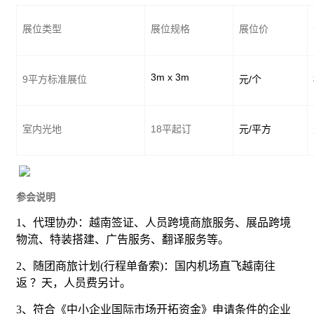
展位类型
展位规格
展位价
3m x 3m
9
/
平方标准展位
元
个
18
/
室内光地
平起订
元
平方
参会说明
1
、代理协办：越南签证、人员跨境商旅服务、展品跨境
物流、特装搭建、
广告
服务、翻译服务等。
2
、随团商旅计划
(
行程单备索
)
：国内机场直飞越南往
返
？天，人员费另计。
3
、符合《中小企业国际市场开拓资金》申请条件的企业