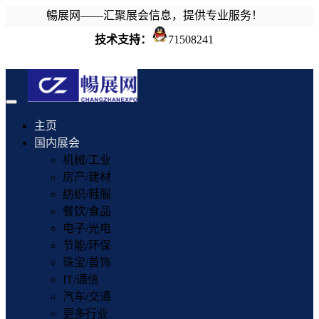
暢展网——汇聚展会信息，提供专业服务！
技术支持：
71508241
Toggle
navigation
主页
国内展会
机械/工业
房产/建材
纺织/鞋服
餐饮/食品
电子/光电
节能/环保
珠宝/首饰
IT/通信
汽车/交通
更多行业