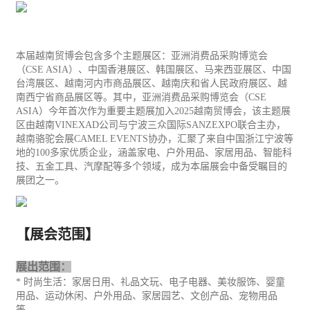
本届越南贸博会包含多个主题展区：亚洲消费品采购博览会
（
CSE ASIA
）、中国香港展区、韩国展区、马来西亚展区、中国
台湾展区、越南河内市商品展区、越南庆和省人民政府展区、越
南西宁省商品展区等。其中，亚洲消费品采购博览会（
CSE
ASIA
）今年首次作为重要主题展加入
2025
越南贸博会，该主题展
区由越南
VINEXAD
公司与宁波三众国际
SANZEXPO
联合主办，
越南骆驼会展
CAMEL EVENTS
协办
，
汇聚了来自中国浙江宁波等
地的
100
多家优质企业，涵盖家电、户外用品、
家居
用品、智能科
技、五金工具、汽摩配等多个领域，成为本届展会中备受瞩目的
展团之一。
【展会范围】
展出范围：
*
时尚生活：
家居
日用、
礼品
文玩、
电子
电器、美妆服饰、婴童
用品、运动
休闲
、户外用品、家居园艺、文创产品、宠物用品
等。