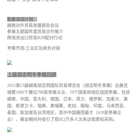
配套活动计划：
越南对外
贸易
发展报告会议
参展主题国年度贸易合作推介
跨境进出口贸易
B2B
配对行动
考察市场
/
工业
区及商务对接
...
上届胡志明冬季展回顾
2025
第
23
届越南胡志明国际贸易博览会（胡志明冬季展）总展览
规模
1000
个展位
788
家参展企业、
19
个国家和地区组团参展，包括
越南、中国、意大利、德国、日本、荷兰、俄罗斯、加拿大、美
国、斯里兰卡、瑞典、柬埔寨、老挝、缅甸、印度、马来西亚、
泰国、新加坡及台湾地区，其中中国展团最大（
418
家参展企
业），展会期间共吸引了观众
2
万多人次来访观摩和采购。