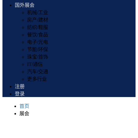
国外展会
机械/工业
房产/建材
纺织/鞋服
餐饮/食品
电子/光电
节能/环保
珠宝/首饰
IT/通信
汽车/交通
更多行业
注册
登录
首页
展会