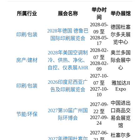
举办时
所属行业
展会名称
举办展馆
间
2028-05-
德国杜塞
2028年德国 德鲁巴
09 至
印刷/包装
尔多夫展
2028-05-
国际印刷展览会
览中心
17
2028-02-
2028年美国空调制
奥兰多国
07 至
房产/建材
冷、供热、净化、
际会展中
2028-02-
自控、仪表展AHR
心
09
2027-10-
2026印度尼西亚广
07 至
雅加达JI
印刷/包装
2027-10-
Expo
告及印刷展览会
10
中国进出
2027-09-
2027第10届广州国
口商品交
22 至
节能/环保
2027-09-
际环博会
易会展览
24
馆
2027-06-
杜塞尔多
2027年德国杜塞尔
21 至