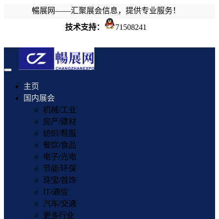
暢展网——汇聚展会信息，提供专业服务！
技术支持：
71508241
Toggle
navigation
主页
国内展会
机械/工业
房产/建材
纺织/鞋服
餐饮/食品
电子/光电
节能/环保
珠宝/首饰
IT/通信
汽车/交通
更多行业