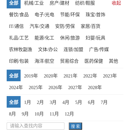
全部
机械/工业
房产/建材
纺织/鞋服
收起
餐饮/食品
电子/光电
节能/环保
珠宝/首饰
IT/通信
汽车/交通
安防/劳保
家居/百货
礼品/工艺
能源/化工
休闲/旅游
妇婴/玩具
农林牧副渔
文体/办公
连锁/加盟
广告/传媒
印刷/包装
海洋/航空
贸易综合
医药保健
其他
全部
2019年
2020年
2021年
2022年
2023年
2024年
2025年
2026年
2027年
2028年
全部
1月
2月
3月
4月
5月
6月
7月
8月
9月
10月
11月
12月
搜 索