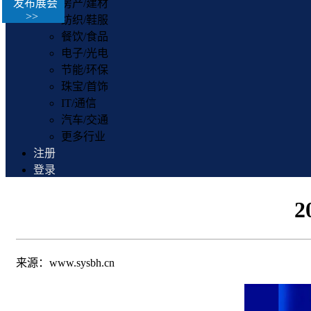
发布展会
房产/建材
>>
纺织/鞋服
餐饮/食品
电子/光电
节能/环保
珠宝/首饰
IT/通信
汽车/交通
更多行业
注册
登录
来源：www.sysbh.cn