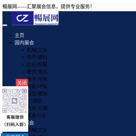
暢展网——汇聚展会信息，提供专业服务！
Toggle
navigation
主页
国内展会
机械/工业
房产/建材
纺织/鞋服
餐饮/食品
电子/光电
关闭
节能/环保
珠宝/首饰
IT/通信
汽车/交通
更多行业
国外展会
机械/工业