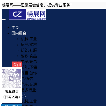
暢展网——汇聚展会信息，提供专业服务！
Toggle
navigation
主页
国内展会
机械/工业
房产/建材
纺织/鞋服
餐饮/食品
电子/光电
关闭
节能/环保
珠宝/首饰
IT/通信
汽车/交通
更多行业
国外展会
机械/工业