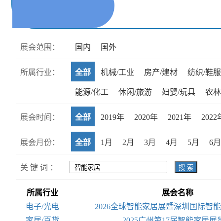
展会范围：
国内
国外
所属行业：
全部
机械/工业
房产/建材
纺织/鞋服
能源/化工
休闲/旅游
妇婴/玩具
农林
展会时间：
全部
2019年
2020年
2021年
2022
展会月份：
全部
1月
2月
3月
4月
5月
6月
关 键 词 ：
搜 索
所属行业
展会名称
电子/光电
2026全球智能家居展暨深圳国际智
家居/百货
2025广州第17届智能家居展