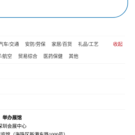
汽车/交通
安防/劳保
家居/百货
礼品/工艺
收起
/航空
贸易综合
医药保健
其他
举办展馆
深圳会展中心
览馆（海珠区新港东路1000号）