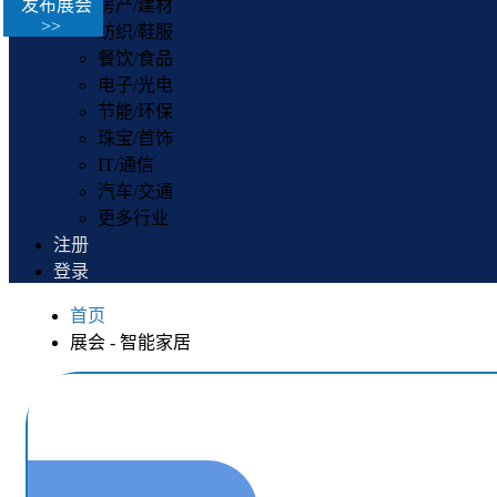
发布展会
房产/建材
>>
纺织/鞋服
餐饮/食品
电子/光电
节能/环保
珠宝/首饰
IT/通信
汽车/交通
更多行业
注册
登录
首页
展会 - 智能家居