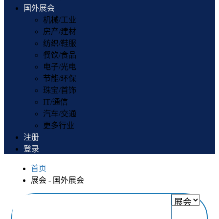
国外展会
机械/工业
房产/建材
纺织/鞋服
餐饮/食品
电子/光电
节能/环保
珠宝/首饰
IT/通信
汽车/交通
更多行业
注册
登录
首页
展会 - 国外展会