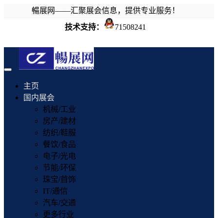
暢展网——汇聚展会信息，提供专业服务！
技术支持：
71508241
Toggle
navigation
主页
国内展会
机械/工业
房产/建材
纺织/鞋服
餐饮/食品
电子/光电
节能/环保
珠宝/首饰
IT/通信
汽车/交通
更多行业