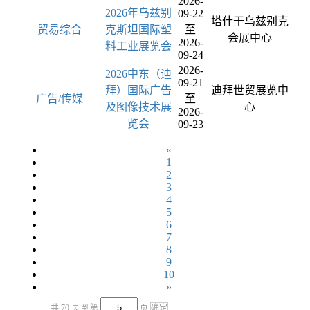
2026-
2026年乌兹别
09-22
塔什干乌兹别克
贸易综合
克斯坦国际塑
至
会展中心
2026-
料工业展览会
09-24
2026-
2026中东（迪
09-21
拜）国际广告
迪拜世贸展览中
广告/传媒
至
及图像技术展
心
2026-
览会
09-23
«
1
2
3
4
5
6
7
8
9
10
»
共 70 页
到第
页
确定