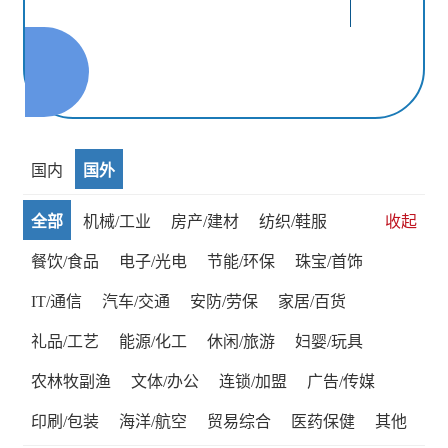
国内
国外
全部
机械/工业
房产/建材
纺织/鞋服
收起
餐饮/食品
电子/光电
节能/环保
珠宝/首饰
IT/通信
汽车/交通
安防/劳保
家居/百货
礼品/工艺
能源/化工
休闲/旅游
妇婴/玩具
农林牧副渔
文体/办公
连锁/加盟
广告/传媒
印刷/包装
海洋/航空
贸易综合
医药保健
其他