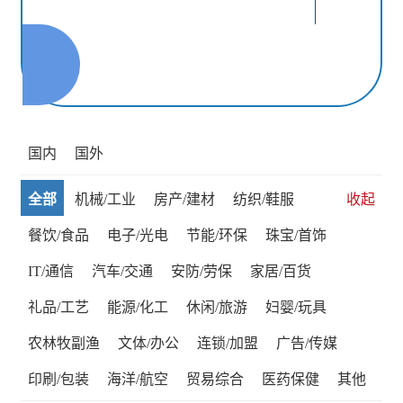
国内
国外
全部
机械/工业
房产/建材
纺织/鞋服
收起
餐饮/食品
电子/光电
节能/环保
珠宝/首饰
IT/通信
汽车/交通
安防/劳保
家居/百货
礼品/工艺
能源/化工
休闲/旅游
妇婴/玩具
农林牧副渔
文体/办公
连锁/加盟
广告/传媒
印刷/包装
海洋/航空
贸易综合
医药保健
其他