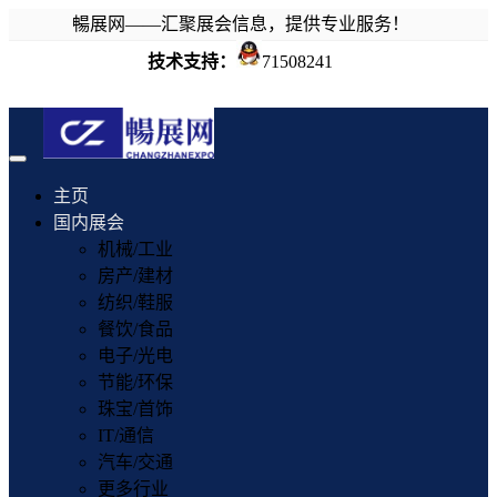
暢展网——汇聚展会信息，提供专业服务！
技术支持：
71508241
Toggle
navigation
主页
国内展会
机械/工业
房产/建材
纺织/鞋服
餐饮/食品
电子/光电
节能/环保
珠宝/首饰
IT/通信
汽车/交通
更多行业