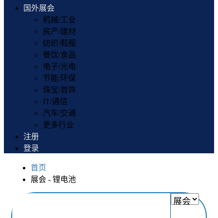
国外展会
机械/工业
房产/建材
纺织/鞋服
餐饮/食品
电子/光电
节能/环保
珠宝/首饰
IT/通信
汽车/交通
更多行业
注册
登录
首页
展会 - 锂电池