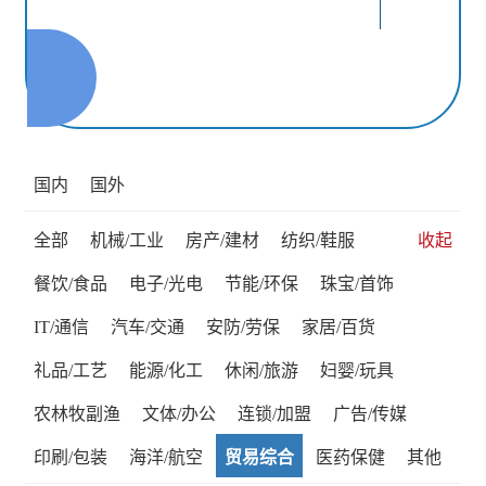
国内
国外
全部
机械/工业
房产/建材
纺织/鞋服
收起
餐饮/食品
电子/光电
节能/环保
珠宝/首饰
IT/通信
汽车/交通
安防/劳保
家居/百货
礼品/工艺
能源/化工
休闲/旅游
妇婴/玩具
农林牧副渔
文体/办公
连锁/加盟
广告/传媒
印刷/包装
海洋/航空
贸易综合
医药保健
其他