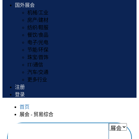
国外展会
机械/工业
房产/建材
纺织/鞋服
餐饮/食品
电子/光电
节能/环保
珠宝/首饰
IT/通信
汽车/交通
更多行业
注册
登录
首页
展会 - 贸易综合