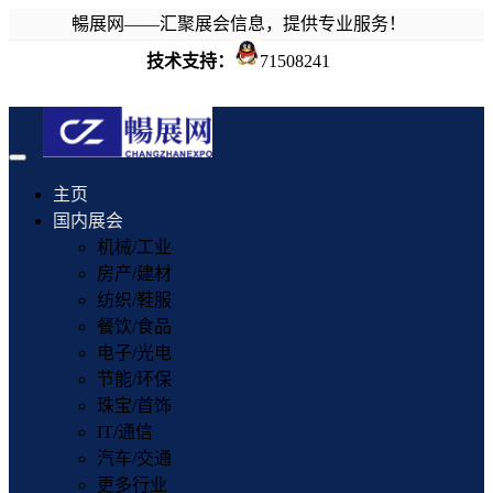
暢展网——汇聚展会信息，提供专业服务！
技术支持：
71508241
Toggle
navigation
主页
国内展会
机械/工业
房产/建材
纺织/鞋服
餐饮/食品
电子/光电
节能/环保
珠宝/首饰
IT/通信
汽车/交通
更多行业