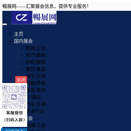
暢展网——汇聚展会信息，提供专业服务！
Toggle
navigation
主页
国内展会
机械/工业
房产/建材
纺织/鞋服
餐饮/食品
电子/光电
关闭
节能/环保
珠宝/首饰
IT/通信
汽车/交通
更多行业
国外展会
机械/工业