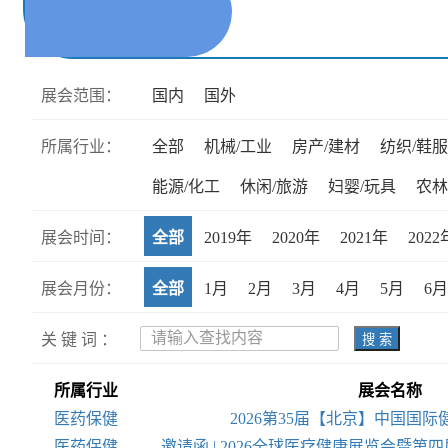
展会范围：
国内
国外
所属行业：
全部
机械/工业
房产/建材
纺织/鞋服
能源/化工
休闲/旅游
妇婴/玩具
农林
展会时间：
全部
2019年
2020年
2021年
2022
展会月份：
全部
1月
2月
3月
4月
5月
6月
关 键 词 ：
搜 索
所属行业
展会名称
医药保健
2026第35届【北京】中国国
医药保健
邀请函 | 2026全球医疗健康展览会暨