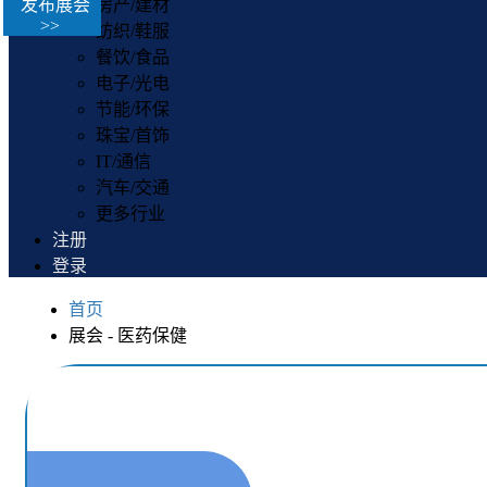
发布展会
房产/建材
>>
纺织/鞋服
餐饮/食品
电子/光电
节能/环保
珠宝/首饰
IT/通信
汽车/交通
更多行业
注册
登录
首页
展会 - 医药保健