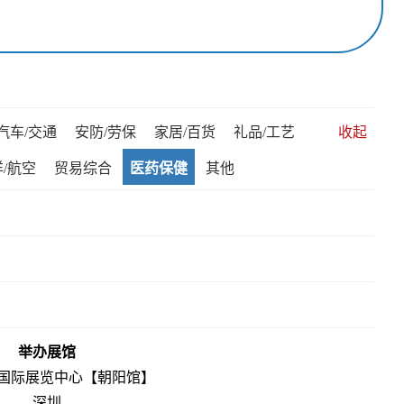
汽车/交通
安防/劳保
家居/百货
礼品/工艺
收起
/航空
贸易综合
医药保健
其他
举办展馆
国际展览中心【朝阳馆】
深圳