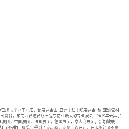
主办，至今已成功举办了13届，该展览会由"亚洲电线电缆展览会"和"亚洲管材
曼谷。东南亚管道管线展是东南亚最大的专业展会，2019年云集了
大利亚展团，中国展团，法国展团，德国展团，意大利展团，新加坡展
出他们的预期。展览会得到了参展商，参观上的好评，在市场经济不景