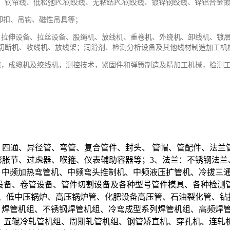
、钢帘线、低松弛PC钢绞线、无粘结PC钢绞线、镀锌钢绞线、锌铝合金
卸扣、吊钩、磁性吊具等；
、拉伸设备、拉丝设备、股绳机、放线机、重卷机、外绕机、卸线机、镀
切断机、收线机、放线架；润滑剂、检测分析设备及其他线材制造加工机
缆，成缆机及绞线机，测控技术，紧固件和弹簧制造及精加工机械，检测
、四通、异径管、弯管、复合管件、封头、 管帽、管配件、法
膨胀节、过虑器、喉箍、仪表辅助容器等；3、法兰：不锈钢法
备：中频加热弯管机、中频弯头推制机、中频液压扩管机、冷拔三
设备、卷管设备、管件切割设备及各种型号管件模具、各种检测
管、低中压锅炉、高压锅炉管、化肥设备高压管、石油裂化管、钻
备：焊管机组、不锈钢焊管机组、冷弯成型系列焊管机组、高频焊
、五辊冷轧管机组、周期轧管机组、钢管矫直机、穿孔机、连轧