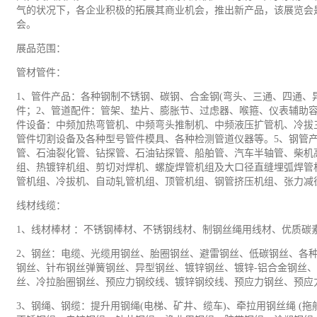
气的状况下，各企业积极的拓展其商业机会，推出新产品，该展览会
会。
展品范围：
管材管件：
1、管件产品：各种钢制不锈钢、碳钢、合金钢(弯头、三通、四通、
件；2、管道配件：管架、垫片、膨胀节、过虑器、喉箍、仪表辅助容
件设备：中频加热弯管机、中频弯头推制机、中频液压扩管机、冷拔
管件切割设备及各种型号管件模具、各种检测管道仪器等。5、钢管
管、石油裂化管、钻探管、石油钻探管、船舶管、
汽车
半轴管、柴机
组、热镀锌机组、剪切对焊机、螺旋焊管机组及大口径直缝埋弧焊管
管机组、冷拔机、自动轧管机组、顶管机组、钢管挤压机组、张力减
线材线缆：
1、线材棒材 ：不锈钢棒材、不锈钢线材、制钢丝绳用线材、优质
2、钢丝：电缆、光缆用钢丝、胎圈钢丝、避雷钢丝、低碳钢丝、各
钢丝、针布钢丝弹簧钢丝、异型钢丝、镀锌钢丝、镀锌-铝合金钢丝、
丝、冷拉胎圈钢丝、预应力钢绞线、镀锌钢绞线、预应力钢丝、预应
3、钢绳、钢缆：提升用钢绳(电梯、矿井、缆车)、牵拉用钢丝绳 (拖