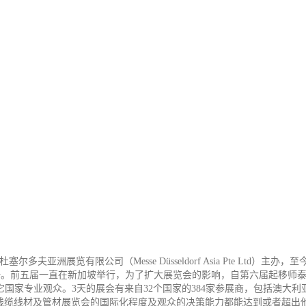
夫亚洲展览有限公司（Messe Düsseldorf Asia Pte Ltd）
。前五届一直在新加坡举行，为了扩大展览会的影响，自第六届起移师泰国
个其它国家专业观众。3天的展会有来自32个国家的384家参展商，包括澳
东南亚线缆线材及管材展览会的国际化程度及观众的决策能力都能达到或者超