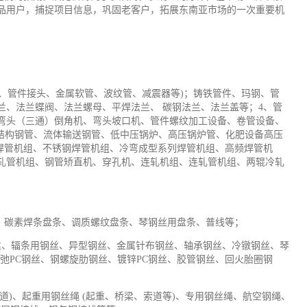
品用户，捕捉项目信息，巩固老客户，拓展东南亚市场的一次重要机
、管件接头、金属软管、波纹管、减震器等)；铸铁管件、玛钢、管
兰、法兰蝶阀、法兰螺母、平焊法兰、 碳钢法兰、法兰盖等；4、管
弯头（三通）倒角机、弯头坡口机、管件螺纹加工设备、卷管设备、
结构钢管、流体输送钢管、低中压锅炉、高压锅炉管、化肥设备高压
焊管机组、不锈钢焊管机组、冷弯成型系列焊管机组、高频焊管机
轧管机组、钢管矫直机、穿孔机、连轧机组、连轧管机组、两辊冷轧
、碳素焊条盘条、调质螺纹盘条、琴钢丝用盘条、普线等；
丝、辐条用钢丝、异型钢丝、金属针布钢丝、轴承钢丝、冷镦钢丝、琴
弛PC钢丝、钢螺旋肋钢丝、镀锌PC钢丝、胶管钢丝、回火胎圈钢
道)、起重用钢丝绳 (起重、桥梁、索道等)、专用钢丝绳、
航空
钢绳、