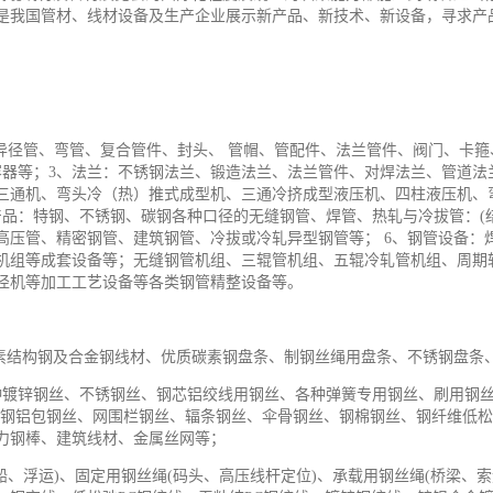
是我国管材、线材设备及生产企业展示新产品、新技术、新设备，寻求产
异径管、弯管、复合管件、封头、 管帽、管配件、法兰管件、阀门、卡箍
器等；3、法兰：不锈钢法兰、锻造法兰、法兰管件、对焊法兰、管道法
三通机、弯头冷（热）推式成型机、三通冷挤成型液压机、四柱液压机、
产品：特钢、不锈钢、碳钢各种口径的无缝钢管、焊管、热轧与冷拔管：(
高压管、精密钢管、建筑钢管、冷拔或冷轧异型钢管等； 6、钢管设备：
机组等成套设备等；无缝钢管机组、三辊管机组、五辊冷轧管机组、周期
径机等加工
工艺
设备等各类钢管精整设备等。
碳素结构钢及合金钢线材、优质碳素钢盘条、制钢丝绳用盘条、不锈钢盘条
种镀锌钢丝、不锈钢丝、钢芯铝绞线用钢丝、各种弹簧专用钢丝、刷用钢
钢铝包钢丝、网围栏钢丝、辐条钢丝、伞骨钢丝、钢棉钢丝、钢纤维低松
力钢棒、建筑线材、金属丝网等；
船、浮运)、固定用钢丝绳(码头、高压线杆定位)、承载用钢丝绳(桥梁、索