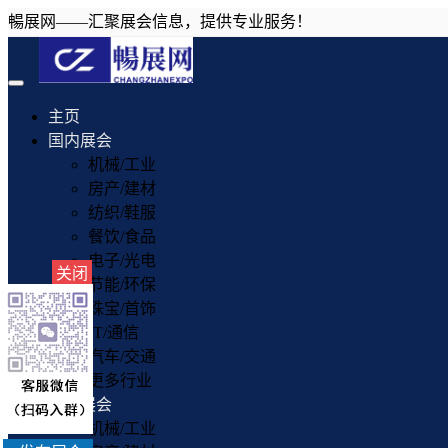
暢展网——汇聚展会信息，提供专业服务！
Toggle
navigation
主页
国内展会
机械/工业
房产/建材
纺织/鞋服
餐饮/食品
电子/光电
关闭
节能/环保
珠宝/首饰
IT/通信
汽车/交通
更多行业
国外展会
机械/工业