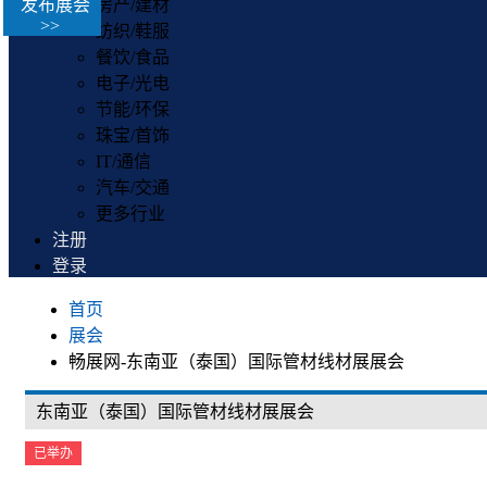
发布展会
房产/建材
>>
纺织/鞋服
餐饮/食品
电子/光电
节能/环保
珠宝/首饰
IT/通信
汽车/交通
更多行业
注册
登录
首页
展会
畅展网-东南亚（泰国）国际管材线材展展会
东南亚（泰国）国际管材线材展展会
已举办