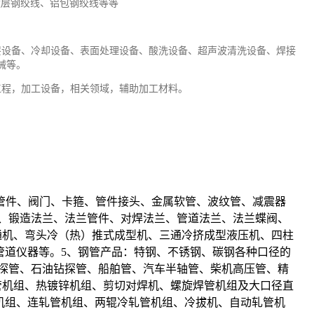
镀层钢绞线、铝包钢绞线等等
层设备、冷却设备、表面处理设备、酸洗设备、超声波清洗设备、焊接
械等。
工程，加工设备，相关领域，辅助加工材料。
兰管件、阀门、卡箍、管件接头、金属软管、波纹管、减震器
兰、锻造法兰、法兰管件、对焊法兰、管道法兰、法兰蝶阀、
通机、弯头冷（热）推式成型机、三通冷挤成型液压机、四柱
管道仪器等。5、钢管产品：特钢、不锈钢、碳钢各种口径的
探管、石油钻探管、船舶管、
汽车
半轴管、柴机高压管、精
管机组、热镀锌机组、剪切对焊机、螺旋焊管机组及大口径直
机组、连轧管机组、两辊冷轧管机组、冷拔机、自动轧管机