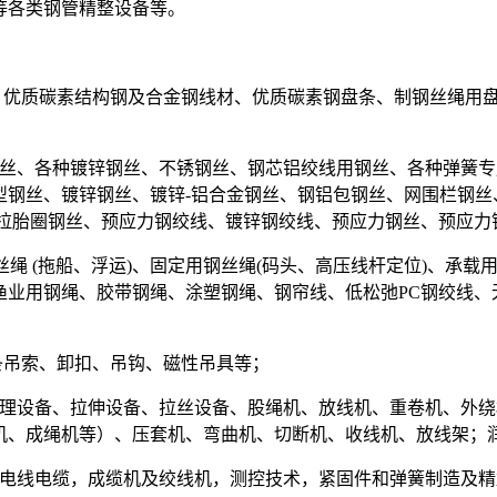
等各类钢管精整设备等。
材、优质碳素结构钢及合金钢线材、优质碳素钢盘条、制钢丝绳用
钢丝、各种镀锌钢丝、不锈钢丝、钢芯铝绞线用钢丝、各种弹簧
钢丝、镀锌钢丝、镀锌-铝合金钢丝、钢铝包钢丝、网围栏钢丝
冷拉胎圈钢丝、预应力钢绞线、镀锌钢绞线、预应力钢丝、预应
绳 (拖船、浮运)、固定用钢丝绳(码头、高压线杆定位)、承载用
渔业用钢绳、胶带钢绳、涂塑钢绳、钢帘线、低松弛PC钢绞线、
条吊索、卸扣、吊钩、磁性吊具等；
理设备、拉伸设备、拉丝设备、股绳机、放线机、重卷机、外绕
机、成绳机等）、压套机、弯曲机、切断机、收线机、放线架；
种电线电缆，成缆机及绞线机，测控技术，紧固件和弹簧制造及