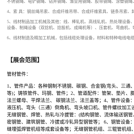
不锈钢绳、电铲钢绳、钻井钢绳、渔业用钢绳、胶带钢绳、涂塑钢绳
4、索 具：钢丝绳吊索、合成纤维吊带、合成纤维索具、链条吊索、
5、线材制品加工
机械
及其他：线、棒轧机、高线轧机、热处理设备
设备、制绳设备（双捻机、捻股机、成绳机等）、压套机、弯曲机、
6、线材制造及精加工机械，包括线缆处理设备，材料和特种电线电
【展会范围】
管材管件：
1、管件产品：各种钢制不锈钢、碳钢、合金钢(弯头、三通
等)；铸铁管件、玛钢、管件；2、管道配件：管架、垫片、
法兰螺母、平焊法兰、 碳钢法兰、法兰盖等；4、管件设
液压机、弯头（三通）倒角机、弯头坡口机、管件螺纹加工
无缝钢管、焊管、热轧与冷拔管：(结构钢管、流体输送钢
密钢管、建筑钢管、冷拔或冷轧异型钢管等； 6、钢管设
缝埋弧焊管机组等成套设备等；无缝钢管机组、三辊管机组