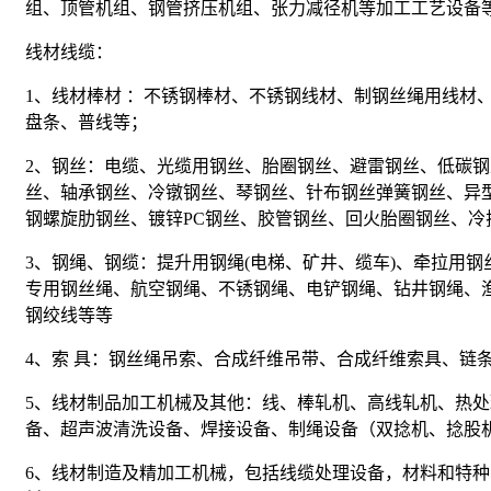
组、顶管机组、钢管挤压机组、张力减径机等加工
工艺
设备
线材线缆：
1、线材棒材 ：不锈钢棒材、不锈钢线材、制钢丝绳用线
盘条、普线等；
2、钢丝：电缆、光缆用钢丝、胎圈钢丝、避雷钢丝、低碳
丝、轴承钢丝、冷镦钢丝、琴钢丝、针布钢丝弹簧钢丝、异型
钢螺旋肋钢丝、镀锌PC钢丝、胶管钢丝、回火胎圈钢丝、
3、钢绳、钢缆：提升用钢绳(电梯、矿井、缆车)、牵拉用钢丝
专用钢丝绳、
航空
钢绳、不锈钢绳、电铲钢绳、钻井钢绳、
钢绞线等等
4、索 具：钢丝绳吊索、合成纤维吊带、合成纤维索具、链
5、线材制品加工
机械
及其他：线、棒轧机、高线轧机、热处
备、超声波清洗设备、焊接设备、制绳设备（双捻机、捻股
6、线材制造及精加工机械，包括线缆处理设备，材料和特