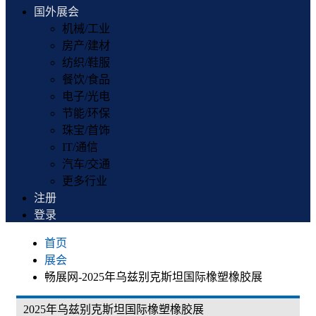
国外展会
机械/工业
房产/建材
纺织/鞋服
餐饮/食品
电子/光电
节能/环保
珠宝/首饰
IT/通信
汽车/交通
更多行业
注册
登录
首页
展会
畅展网-2025年乌兹别克斯坦国际橡塑橡胶展
2025年乌兹别克斯坦国际橡塑橡胶展