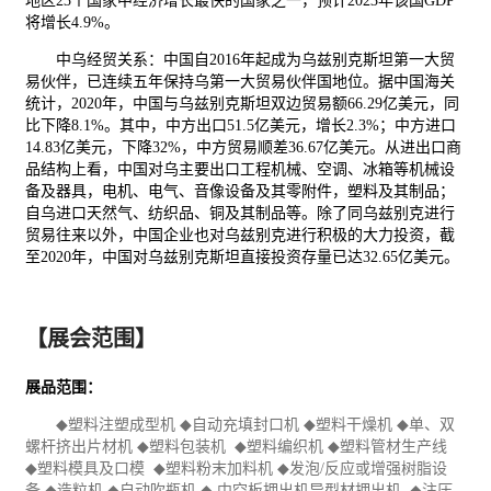
地区
23
个国家中经济增长最快的国家之一，预计
2023
年该国
GDP
将增长
4.9%
。
中乌经贸关系：中国自
2016
年起成为乌兹别克斯坦第一大
贸
易
伙伴，已连续五年保持乌第一大贸易伙伴国地位。据中国海关
统计，
2020
年，中国与乌兹别克斯坦双边贸易额
66.29
亿美元，同
比下降
8.1%
。其中，中方出口
51.5
亿美元，增长
2.3%
；中方进口
14.83
亿美元，下降
32%
，中方贸易顺差
36.67
亿美元。从进出口商
品结构上看，中国对乌主要出口工程机械、空调、冰箱等机械设
备及器具，电机、电气、音像设备及其零附件，塑料及其制品；
自乌进口天然气、
纺织
品、铜及其制品等。除了同乌兹别克进行
贸易往来以外，中国企业也对乌兹别克进行积极的大力投资，截
至
2020
年，中国对乌兹别克斯坦直接投资存量已达
32.65
亿美元。
【展会范围】
展品范围：
◆
塑料注塑成型机
◆
自动充填封口机
◆
塑料干燥机
◆
单、双
螺杆挤出片材机
◆
塑料
包装
机
◆
塑料编织机
◆
塑料管材生产线
◆
塑料模具及口模
◆
塑料粉末加料机
◆
发泡
/
反应或增强树脂设
备
◆
造粒机
◆
自动吹瓶机
◆
中空板押出机异型材押出机
◆
注压