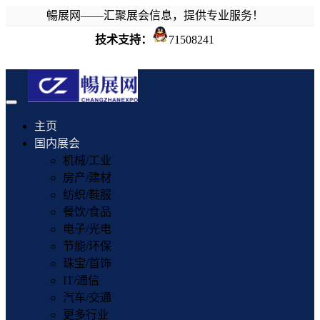
暢展网——汇聚展会信息，提供专业服务！
技术支持：
71508241
Toggle
navigation
主页
国内展会
机械/工业
房产/建材
纺织/鞋服
餐饮/食品
电子/光电
节能/环保
珠宝/首饰
IT/通信
汽车/交通
更多行业