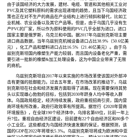
由于该国经济的大力发展，
建材
、电缆、管道和其他相关
工业
对
PVC
及其它塑料原料的需求出现递增的趋势，且当下乌国经济政
策也正在对不生产的商品在产业结构上进行倾斜和替代，比如工
业
机械
、农业设备以及其它产品等。但是，由于乌国几乎没有生
产
PVC
的厂家，所以作为原料使用的
PVC
几乎全部为进口，进口
国家主要是俄罗斯，乌克兰和中国。据
2017
年乌兹别克斯坦主要
进口商品数据，当年乌兹别克机械设备进口占比
38.9%
（
50.6
亿美
元），化工产品和塑料进口占比
16.5%
（
21.46
亿美元）。由于乌
兹别克斯坦国内橡塑生产能力较弱，而且国内设备老化严重，需
要引进一批新的橡塑
&
加工处理设备，这为中国企业带来了无限
的商机。
乌兹别克斯坦自
2017
年以来实施的市场改革使该国对外部冲
击有更强的抵御能力。过去五年里，在市场改革的推动下，乌兹
别克斯坦在社会和经济发展方面取得了进展。现在需要保持其势
头以实现雄心勃勃的目标，包括到
2030
年跻身人均中等收入群
体。乌国政局稳定，经济持续发展，政府重视招商引资，国内营
商环境有所改善，政府行政效率有所提高。据世行《
2020
年营商
环境报告》，在全球
190
个经济体中，乌排名第
69
位，比前一年上
升
7
位。重视自由经济区建设，目前建有
22
个自由经济区和
80
多个
小工业区。这些都成为乌国经济快速发展的保证，根据预测，该
国的
GDP
在
2022
年将增长
5.3%
。乌兹别克斯坦将成为欧洲和中亚