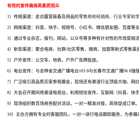
有效的宣传确保高素质观众
1）传统渠道：
走访露营装备及用品的
零售商和经销商
、
行业专家和
2）
网络渠道
：
抖音、快手、视频号、小红书、微信朋友圈、百度等
3）通过专业杂志，报刊，网站，公众号等多种有针对性的市场营销
4
）
新型渠道
：聚合电商、社群
/社区零售、微商、
加盟
等新式零售渠
5
）户外宣传：公交车，地铁，
户外
广告
牌
投放。
6
）电台宣传：与吉林
省
交通
广播
电台
103.8与长春市交通广播96.8强
7
）广泛吸引高品质买家参观展会，现场还有邀请行业顶级大咖、网
8
）大会召开期间将邀请电视台，利用短信宣传，互联网（抖音、快
9
）现场组织数百场商务配对活动，一对一精准对接，高效促成订单
10）
主办方
拥有
专业的客服团队，一对一进行电话跟踪服务，为参展