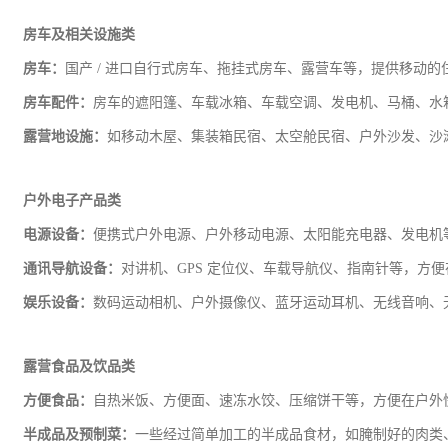
房车及相关设施类
房车：
国产
/ 进口自行式房车、拖挂式房车、露营车等，提供移动
房车配件：
房车的遮阳篷、车载冰箱、车载空调、发电机、马桶、水
露营地设施：
如移动木屋、集装箱民宿、太空舱民宿、户外沙发、沙
户外
电子
产品类
电源设备：
便携式户外电源、户外移动电源、太阳能充电器、发电机
通讯导航设备：
对讲机、
GPS 定位仪、车载导航仪、指南针等，方
娱乐设备：
数码运动相机、户外摄像仪、蓝牙运动耳机、无线音响、
露营
食品
及饮品类
方便食品：
自热米饭、方便面、速冻水饺、压缩饼干等，方便在户外
半成品及预制菜：
一些经过简单加工的半成品食材，如腌制好的肉类