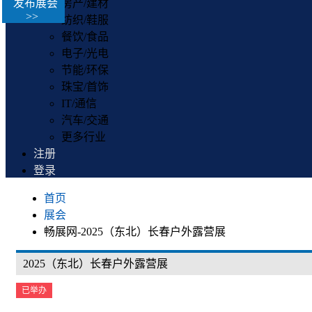
发布展会
房产/建材
>>
纺织/鞋服
餐饮/食品
电子/光电
节能/环保
珠宝/首饰
IT/通信
汽车/交通
更多行业
注册
登录
首页
展会
畅展网-2025（东北）长春户外露营展
2025（东北）长春户外露营展
已举办