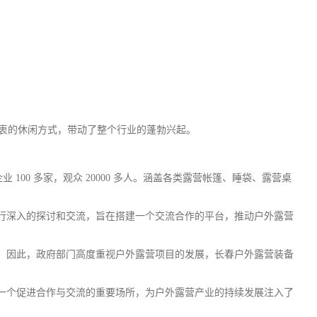
衷的
休闲
方式，带动了整个行业的蓬勃兴起。
100 多家，观众 20000 多人。涵盖各类露营帐篷、睡袋、露营桌
行深入的探讨和交流，旨在搭建一个交流合作的平台，推动户外露营
。因此，政府部门高度重视户外露营项目的发展，长春户外露营装备
是一个促进合作与交流的重要场所，为户外露营产业的持续发展注入了