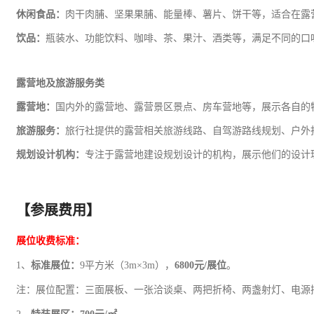
休闲食品：
肉干肉脯、坚果果脯、能量棒、薯片、饼干等，适合在露
饮品：
瓶装水、功能饮料、咖啡、茶、果汁、酒类等，满足不同的口
露营地及
旅游
服务类
露营地：
国内外的露营地、露营景区景点、房车营地等，展示各自的
旅游服务：
旅行社提供的露营相关旅游线路、自驾游路线规划、户外
规划设计机构：
专注于露营地建设规划设计的机构，展示他们的设计
【参展费用】
展位收费标准：
1、
标准展位：
9平方米（3m×3m），
68
00元/展位
。
注：展位配置：三面展板、一张洽谈桌、两把折椅、两盏射灯、电源