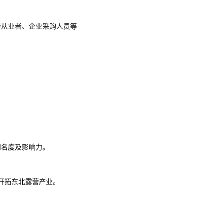
游
从业者
、
企业采购人员
等
知名度及影响力。
开拓
东北露营
产业。