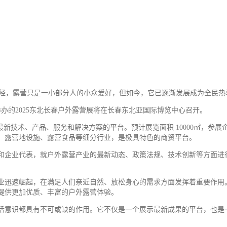
经，露营只是一小部分人的小众爱好，但如今，它已逐渐发展成为全民热
限公司举办的2025东北长春户外露营展将在长春东北亚国际博览中心召开。
技术、产品、服务和解决方案的平台。预计展览面积 10000㎡，参展企业 
、露营地设施、露营
食品
等细分行业，是极具特色的商贸平台。
和企业代表，就户外露营产业的最新动态、政策法规、技术创新等方面进
业迅速崛起，在满足人们亲近自然、放松身心的需求方面发挥着重要作用
提供更加优质、丰富的户外露营体验。
外生活意识都具有不可或缺的作用。它不仅是一个展示最新成果的平台，也