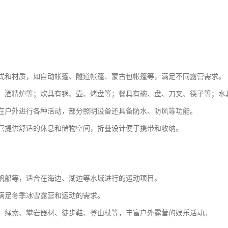
式和材质，如自动帐篷、隧道帐篷、蒙古包帐篷等，满足不同露营需求。
、酒精炉等；炊具有锅、壶、烤盘等；餐具有碗、盘、刀叉、筷子等；水
在户外进行各种活动，部分照明设备还具备防水、防风等功能。
营提供舒适的休息和储物空间，折叠设计便于携带和收纳。
帆船等，适合在海边、湖边等水域进行的运动项目。
满足冬季冰雪露营和运动的需求。
、绳索、攀岩器材、徒步鞋、登山杖等，丰富户外露营的娱乐活动。