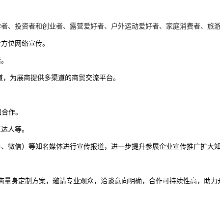
学者
、
投资者和创业者
、
露营
爱好者
、
户外运动爱好者
、
家庭消费者
、
旅
全方位网络宣传
。
活。
道，为展商提供多渠道的商贸交流平台。
强
合作。
红达人等。
手、微信）等知名媒体进行宣传报道，进一步提升参展企业宣传推广扩大
。
商量身定制方案，邀请专业观众，洽谈意向明确，合作可持续性高，助力