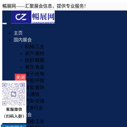
暢展网——汇聚展会信息，提供专业服务！
Toggle
navigation
主页
国内展会
机械/工业
房产/建材
纺织/鞋服
餐饮/食品
电子/光电
关闭
节能/环保
珠宝/首饰
IT/通信
汽车/交通
更多行业
国外展会
机械/工业