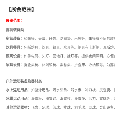
【展会范围】
展览范围：
露营装备类
宿营装备：
如帐篷、天幕、睡袋、防潮垫、吊床等，帐篷有不同的款
炊具餐具：
包括炉具、炊具、餐具、水具等。炉具有卡斯炉、瓦斯炉
照明设备：
如手电筒、头灯、营地灯、挂灯等，提供夜间照明，方便
家具设施：
折叠桌椅、
休闲
躺椅、蛋卷桌、折叠床、收纳箱等，为露
户外运动装备及器材类
水上运动用品：
如游泳用品、潜水装备、滑水板、冲浪板、皮划艇、
冰雪运动用品
：滑雪板、滑雪鞋、滑雪杖、滑雪镜、冰刀、雪橇等，
其他运动器材：
飞盘、足球、篮球、排球、羽毛球、网球、登山设备