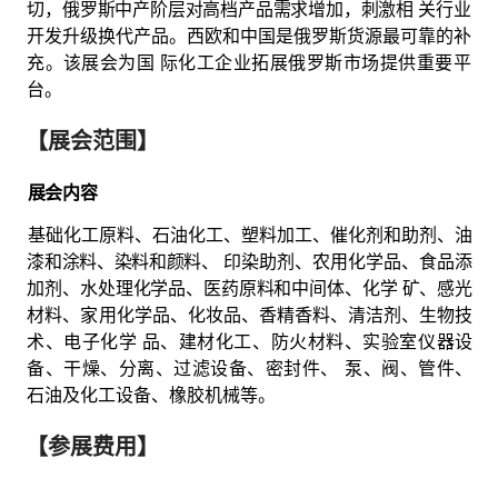
切，俄罗斯中产阶层对高档产品需求增加，刺激相
关行业
开发升级换代产品。西欧和中国是俄罗斯货源最可靠的补
充。该展会为国
际化工企业拓展俄罗斯市场提供重要平
台。
【展会范围】
展会内容
基础
化工
原料、石油化工、塑料加工、催化剂和助剂、油
漆和涂料、染料和颜料、
印染助剂、农用化学品、
食品
添
加剂、水处理化学品、
医药
原料和中间体、化学
矿、感光
材料、家用化学品、化妆品、香精香料、清洁剂、生物技
术、
电子
化学
品、
建材
化工、防火材料、实验室仪器设
备、干燥、分离、过滤设备、密封件、
泵、阀、管件、
石油及化工设备、橡胶
机械
等。
【参展费用】