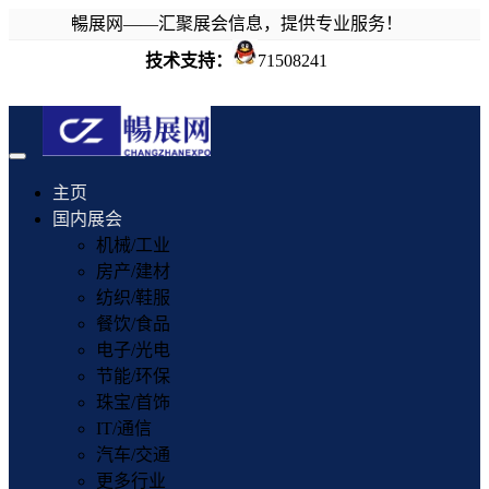
暢展网——汇聚展会信息，提供专业服务！
技术支持：
71508241
Toggle
navigation
主页
国内展会
机械/工业
房产/建材
纺织/鞋服
餐饮/食品
电子/光电
节能/环保
珠宝/首饰
IT/通信
汽车/交通
更多行业