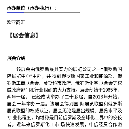
承办单位（承办/执行）：
欧亚商汇
【展会信息】
展会介绍
该展会由俄罗斯最具实力的展览公司之一
“俄罗斯国
际展览
中心
”主办，并
得到俄罗斯国家
工业
和
能源
部、俄
罗斯工商联合会、莫斯科市政府、俄罗斯化学
联合会等权
威政府部门和行业组织的大力支持。展会创始于
1965
年，
两年一届，
已经成功举办了二十多届，自
2013
年开始，
展会一年举办一届。该展会得到国
际展览联盟和俄罗斯
展览联盟的权威认证。展会无论是展出规模、展览水平及
专
业化程度，均堪称是目前俄罗斯及全球
化工
界中的佼佼
者。近年来俄罗斯化工市
场快速发展，中俄经贸合作密