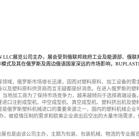
ION LLC展览公司主办，展会受到俄联邦政府
工业
及
能源
部、俄联
熟的运作模式及其在俄罗斯及周边俄语国家深远的市场影响，RUPLA
等领域，俄罗斯市场增长迅速，因而对塑料原料、加工设备的需
备以及塑料原料供货商而言无疑都是好消息。在进入俄罗斯的塑
31%。当地加工商为了保持市场竞争力，越来越倾向于选择高端设备
要进口注射成型机、中空成型机、真空成型机、塑料挤出机及塑
经是俄罗斯塑料机械进口的重要来源之一，国内的塑料机械企业
A圆满举办，被疫情压制的需求和欧美企业退出后空出的大量市场需求
CK包装展也是由该公司主办，主题为包装、包装机械、物流的专业