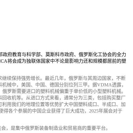
邦政府教育与科学部、莫斯科市政府、俄罗斯
化工
协会的全力
STICA将会成为独联体国家中不论是影响力还和规模都居前的塑
求继续保持强势增长。最近几年，俄罗斯与其周边国家，不断
料
机械
中，美国、中国、德国分别位列三甲。据
VDMA透露，
。
俄罗斯需要进口的塑料机械偏重于单价低的小型塑料机械。
料回收机等。从进口方式来看，通常分为三类，包括购买整厂
可
利用我们的地
理位置
等优势扩大中国塑
料成口、半成口、加
，使得各个参展的中国企业获得了巨大成功，2025年展会对于
展览会，是集中俄罗斯装备制造业和
贸易
商的重要平台。