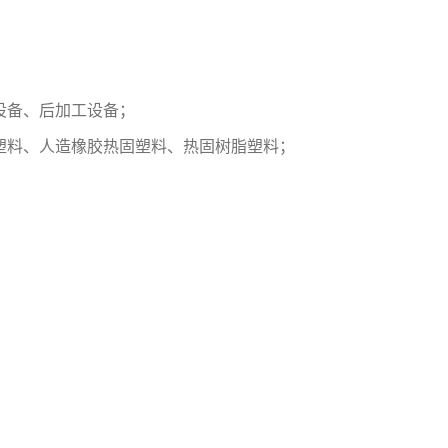
设备
、
后加工设备
；
塑料、人造橡胶热固塑料、热固树脂塑料
；