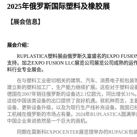
2025年俄罗斯国际塑料及橡胶展
【展会信息】
展会介绍：
RUPLASTICA塑料展由俄罗斯久富盛名的EXPO FUS
支持，加之EXPO FUSION LLC展览公司展览公司成
料行业专业展会。
在与塑料工业密切相关的建筑、
汽车
、消费
电子
和
包装
建立新的塑料加工厂，生产能力继续扩展。这些对于塑料设
德国在2007年销往俄罗斯的设备达2.1亿欧元，同比增长
这给中国该类设备的出口提供了良好机遇。就机种而言，主
设备、更新设备升级，以及为现行生产线补充设备。我国已
工
机
械
在俄罗斯的市场占有量。
2024年RUPLASTIC
中国企业来说依然是一个巨大的商机。
同期在莫斯科
EXPOCENTER展览馆举办的RUPA