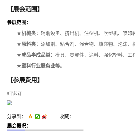
【展会范围】
參展范围：
★
机械
类：
辅助设备
、
挤出机
、
注塑机、吹塑机
、
喷印
★
原料类：
添加剂
、
粘合剂
、
混合物
、
填充物
、
泡沫
、
★
成品半成品类：
模具、
零部件
、
涂料
、强化塑料、工
★
塑料行业服务业等
。
【参展费用】
9平起订
分享到：
收藏：
展会概况：