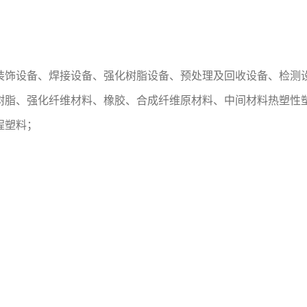
装饰设备
、
焊接设备
、
强化树脂设备
、
预处理
及
回收设备
、
检测
树脂
、
强化纤维材料
、
橡胶、合成纤维原材料、中间材料热塑性
程塑料；