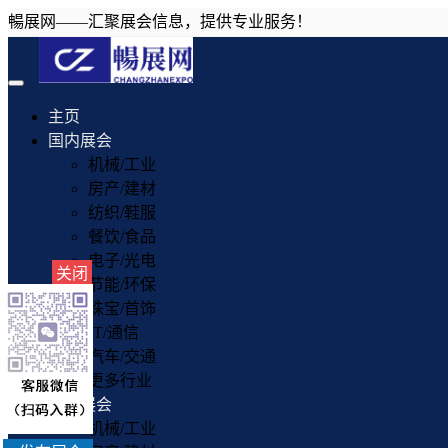
暢展网——汇聚展会信息，提供专业服务！
Toggle
navigation
主页
国内展会
机械/工业
房产/建材
纺织/鞋服
餐饮/食品
电子/光电
关闭
节能/环保
珠宝/首饰
IT/通信
汽车/交通
更多行业
国外展会
机械/工业