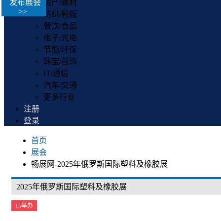
发布展会
房产/建材
>>
纺织/鞋服
餐饮/食品
电子/光电
节能/环保
珠宝/首饰
IT/通信
汽车/交通
更多行业
注册
登录
首页
展会
畅展网-2025年俄罗斯国际塑料及橡胶展
2025年俄罗斯国际塑料及橡胶展
已举办