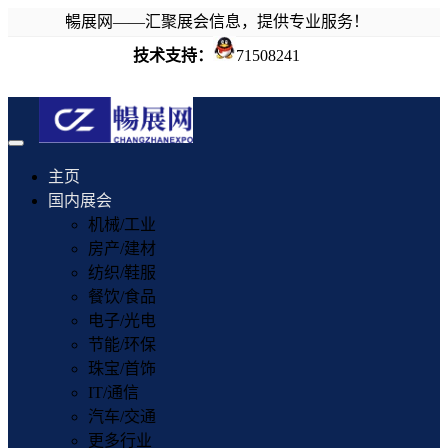
暢展网——汇聚展会信息，提供专业服务！
技术支持：
71508241
Toggle
navigation
主页
国内展会
机械/工业
房产/建材
纺织/鞋服
餐饮/食品
电子/光电
节能/环保
珠宝/首饰
IT/通信
汽车/交通
更多行业