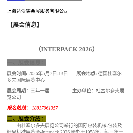
上海达沃德会展服务有限公司
【展会信息】
（
INTERPACK 2026）
一、展会信息：
展会时间
:
2026年5月7日-13日
展会地点
:
德国杜塞尔
多夫国际展览中心
展会周期：
三年一届
主办单位
：杜塞尔多夫展
览公司
报名热线：
1
8817961357
二、展会介绍：
由
杜塞尔多夫
展览公司
举行的国际
包装
机械
,包装及
糖果机械展览会-Interpack
2026
,
始办于
1
958
年，
每
三
年
一