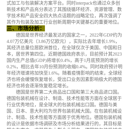
式加工与包装解决方案平台。同时
interpack
也通过众多创
新技术和产品充分表达了其围绕循环经济、资源管理、数
字技术和产品安全四大热点话题的战略定位，再次强调了
其作为包装及加工行业创新周期中关键基石的重要地位。
三、市场分析：
德国是世界经济最发达的国家之一，
2022年GDP约为
4.07万亿美元（3.86万亿欧元），实际比去年增长1.9%，
其经济总量位居欧洲首位，在全球仅次于美国、中国和日
本，居世界第四位。近期
德国政府表示，目前预计
其
2023
国内生产总值
(GDP)将增长0.4%，高于1月底预测的增长
0.2%，相比
去年
10月份预测的收缩0.4%
。
同时
政府预计明
年经济增速将加快至
1.6%。
随着疫情影响的结束，全球经
济也将会缓慢恢复增长，受出口业务因素影响极大的德国
经济也将会逐渐恢复稳定增长。
德国是世界第二大商品出口国和第三大商品进口国。
德国包装机械在设计、制造、技术性能等方面在全球居于
行业优秀地位，是全球大的包装机械出口国。德国与美
国、日本、意大利均为世界包装机械大国。在包装机械设
计、制造、技术性能等方面居于优秀地位。德国包装机械
的设计是依据市场调研及市场分析结果进行的，其目标是