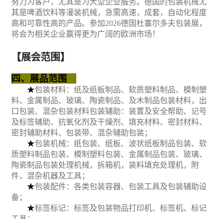
努力为客户，尤其是为大型企业服务。德国的包装机械尤
其是啤酒饮料等灌装机械，急需高速，成套，自动化程度
高和可靠性高的产品。参加
2026德国杜塞尔多夫包装展，
将会为相关企业赢得更为广阔的欧洲市场！
【展会范围】
四、展品范围
：
★
包装
材料：纸及纸板制品、软质塑料制品、模制塑
料、金属制品、玻璃、陶瓷制品、及木制品包装材料，出
口包装、混杂包装材料包装辅助：装置及安全帮助、记号
及标签辅助、抗氧化剂及干燥剂、填充材料、密封材料、
密封辅助材料、包装带、混杂辅助包装；
★
包装
机械
：纸包装、纸板、波状纸板制品包装、软
质塑料制品包装、模制塑料包装、金属制品包装、玻璃、
陶瓷制品包装处理机械，拆箱机，装料填充处理机，附
件，混杂机器及工具；
★
包装配件：各类包装容器、包装工具及包装辅助设
备；
★
标签标记：标签及包装物品打印机、标签机、标记
工具；