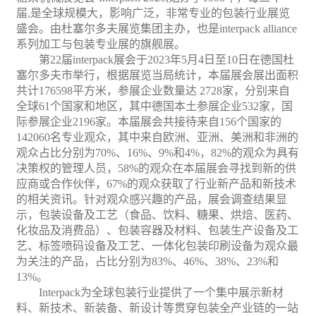
届
,是全球规模大
，
影响
广泛，非常专业
的包装
行业展览
盛会。由杜塞尔多夫展览集团主办，也是
interpack
alliance
系列加工与包装专业展的旗舰展。
第
22
届
interpack
展会于
2023
年
5
月
4
日至
10
日在德国杜
塞尔多夫市举行，根据展览当局统计，本届展会展出面积
共计
176598
平方米，参展企业数量达
2728
家，分别来自
全球
61
个国家和地区，其中德国本土参展企业
532
家，国
际参展企业
2196
家。本届展会共接待来自
156
个国家的
142060
名专业观众，其中来自欧洲、亚洲、美洲和非洲的
观众占比分别为
70%
、
16%
、
9%
和
4%
，
82%
的观众为具有
决策权的管理人员，
58%
的观众在本届展会寻找到新的供
应商或合作伙伴，
67%
的观众获取了行业新产品和新技术
的相关资讯。针对观众感兴趣的产品，展会调查结果显
示，包装设备及
工艺
（
食品
、饮料、糖果、烘焙、
医药
、
化妆品及消费品）、包装容器及材料、包装生产设备及工
艺、标签喷码设备及工艺、一体化包装
印刷
设备为观众最
为关注的产品，占比分别为
83%
、
46%
、
38%
、
23%
和
13%
。
I
nterpack
为全球包装行业提供了一个集中展示新材
料、新技术、新装备、新设计等贯穿包装全产业链的一站