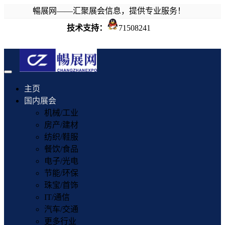
暢展网——汇聚展会信息，提供专业服务！
技术支持：
71508241
Toggle
navigation
主页
国内展会
机械/工业
房产/建材
纺织/鞋服
餐饮/食品
电子/光电
节能/环保
珠宝/首饰
IT/通信
汽车/交通
更多行业