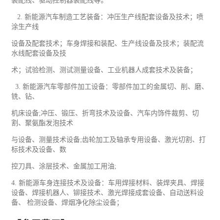
装配线、驱动控制器装配线等。
2.
新能源汽车制造
工艺
装备：冲压生产线配套设备及技术；喷
涂生产线
设备及配套技术；车身焊接和装配、生产线设备及技术；装配流
水线配套设备及技
术；试验检测、测试测量设备、
工业
机器人成套技术及装备；
3.
新能源汽车零部件加工设备：零部件加工的金属切、削、磨、
铣、钻、
机床设备
;
冲压、锻压、折弯技术及设备、汽车内饰件裁剪、切
割、聚氨酯发泡技术
与设备、测量技术设备
;
齿轮加工及轴承专用设备、激光切割、打
标技术及设备、数
控刀具、涂层技术、金属加工用油
;
4.
新能源车身连接技术及设备：车用焊接材料、装焊夹具、焊接
设备、焊接机器人、铆接技术、激光焊接成套设备、自动送料设
备、 检测设备、焊烟净化除尘设备；