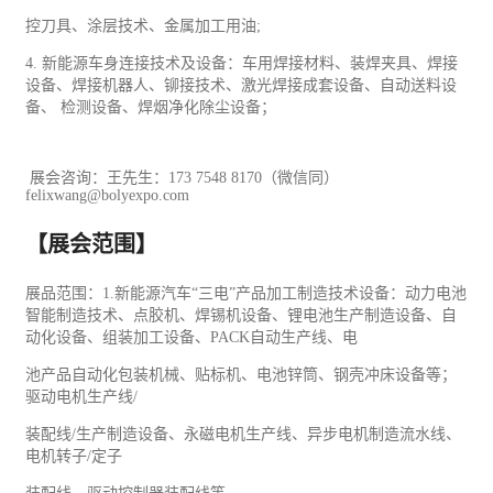
控刀具、涂层技术、金属加工用油
;
4.
新能源车身连接技术及设备：车用焊接材料、装焊夹具、焊接
设备、焊接机器人、铆接技术、激光焊接成套设备、自动送料设
备、 检测设备、焊烟净化除尘设备；
展会咨询：王先生：
173 7548 8170
（微信同）
felixwang@bolyexpo.com
【展会范围】
展品范围：
1.
新
能源
汽车
“三电”产品加工制造技术设备：动力电池
智能制造技术、点胶机、焊锡机设备、锂电池生产制造设备、自
动化设备、组装加工设备、
PACK
自动生产线、电
池产品自动化
包装
机械
、贴标机、电池锌筒、钢壳冲床设备等；
驱动电机生产线
/
装配线
/
生产制造设备、永磁电机生产线、异步电机制造流水线、
电机转子
/
定子