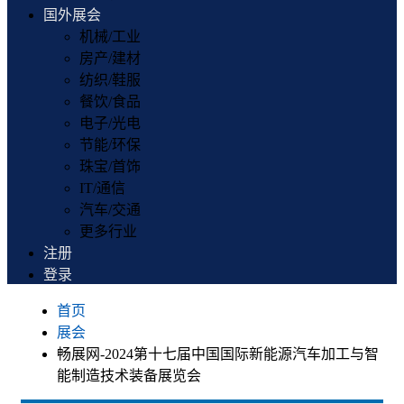
国外展会
机械/工业
房产/建材
纺织/鞋服
餐饮/食品
电子/光电
节能/环保
珠宝/首饰
IT/通信
汽车/交通
更多行业
注册
登录
首页
展会
畅展网-2024第十七届中国国际新能源汽车加工与智
能制造技术装备展览会