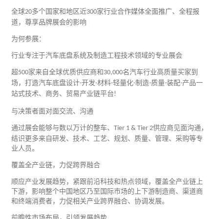
全球
多个国家和地区近
家行业合作媒体全面推广、全程报
20
300
道，尊享品牌展会的影响
为何参展：
行业专注于汽车底盘系统及制造工程技术领域的专业展会
超
家来自全球优质供应商和
名汽车行业高质量买家到
500
30,000
场，打造汽车底盘设计
开发
材料
轻量化
制造
质量
装配
产品一
-
-
-
-
-
-
-
站式技术、商务、
贸易
产业链平台
!
与决策者面对面交流、沟通
通过展会能够与数以万计的整车、
供应商见面沟通，
Tier 1 & Tier 2
结识更多来自研发、技术、
工艺
、规划、质量、管理、采购等专
业人员。
覆盖全产业链，力促跨界融合
顺应产业发展趋势，紧跟前沿科技和热点领域，覆盖全产业链上
下游，影响整个中国地区乃至国际市场的上下游制造商、渠道商
和终端消费者，力促相关产业跨界融合、协调发展。
前瞻性市场布局，引领发展趋势