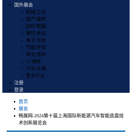
国外展会
机械/工业
房产/建材
纺织/鞋服
餐饮/食品
电子/光电
节能/环保
珠宝/首饰
IT/通信
汽车/交通
更多行业
注册
登录
首页
展会
畅展网-2024第十届上海国际新能源汽车智能底盘技
术创新展览会