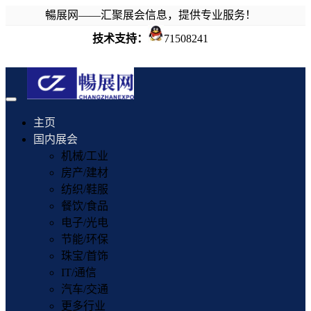
暢展网——汇聚展会信息，提供专业服务！
技术支持：
71508241
Toggle
navigation
主页
国内展会
机械/工业
房产/建材
纺织/鞋服
餐饮/食品
电子/光电
节能/环保
珠宝/首饰
IT/通信
汽车/交通
更多行业