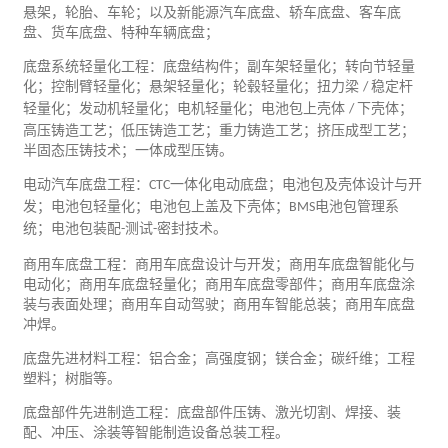
悬架，轮胎、车轮；以及新
能源
汽车底盘、轿车底盘、客车底
盘、货车底盘、特种车辆底盘；
底盘系统轻量
化工
程：底盘结构件；副车架轻量化；转向节轻量
化；控制臂轻量化；悬架轻量化；轮毂轻量化；扭力梁
稳定杆
/
轻量化；发动机轻量化；电机轻量化；电池包上壳体
下壳体；
/
高压铸造
工艺
；低压铸造工艺；重力铸造工艺；挤压成型工艺；
半固态压铸技术；一体成型压铸。
电动汽车底盘工程：
一体化电动底盘；电池包及壳体设计与开
CTC
发；电池包轻量化；电池包上盖及下壳体；
电池包管理系
BMS
统；电池
包装
配
测试
密封技术。
-
-
商用车底盘工程：商用车底盘设计与开发；商用车底盘智能化与
电动化；商用车底盘轻量化；商用车底盘零部件；商用车底盘涂
装与表面处理；商用车自动驾驶；商用车智能总装；商用车底盘
冲焊。
底盘先进材料工程：铝合金；高强度钢；镁合金；碳纤维；工程
塑料；树脂等。
底盘部件先进制造工程：底盘部件压铸、激光切割、焊接、装
配、冲压、涂装等智能制造设备总装工程。