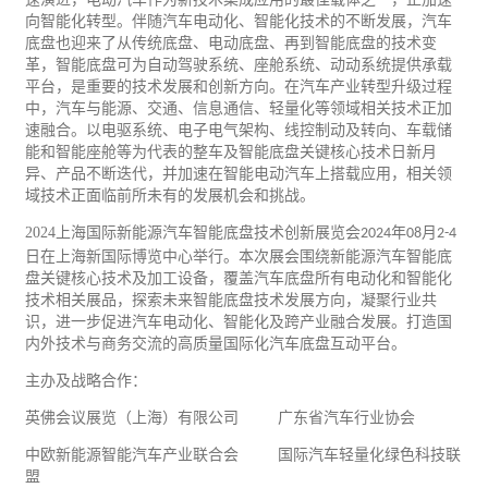
向智能化转型。伴随汽车电动化、智能化技术的不断发展，汽车
底盘也迎来了从传统底盘、电动底盘、再到智能底盘的技术变
革，智能底盘可为自动驾驶系统、座舱系统、动动系统提供承载
平台，是重要的技术发展和创新方向。在汽车产业转型升级过程
中，汽车与能源、
交通
、信息
通信
、轻量化等领域相关技术正加
速融合。以电驱系统、
电子
电气架构、线控制动及转向、车载储
能和智能座舱等为代表的整车及智能底盘关键核心技术日新月
异、产品不断迭代，并加速在智能电动汽车上搭载应用，相关领
域技术正面临前所未有的发展机会和挑战。
2024
上海国际新能源汽车智能底盘技术创新展览会
年
月
2024
08
2-4
日在上海新国际博览中心举行。本次展会围绕新能源汽车智能底
盘关键核心技术及加工设备，覆盖汽车底盘所有电动化和智能化
技术相关展品，探索未来智能底盘技术发展方向，凝聚行业共
识，进一步促进汽车电动化、智能化及跨产业融合发展。打造国
内外技术与商务交流的高质量国际化汽车底盘互动平台。
主办及战略合作：
英佛会议展览（上海）有限公司
广东省汽车行业协会
中欧新能源智能汽车产业联合会
国际汽车轻量化绿色科技联
盟