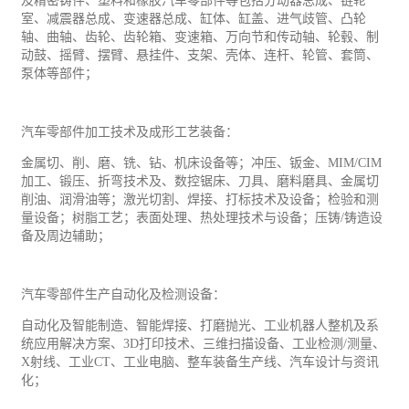
及精密铸件、塑料和橡胶汽车零部件等包括分动器总成、链轮
室、减震器总成、变速器总成、缸体、缸盖、进气歧管、凸轮
轴、曲轴、齿轮、齿轮箱、变速箱、万向节和传动轴、轮毂、制
动鼓、摇臂、摆臂、悬挂件、支架、壳体、连杆、轮管、套筒、
泵体等部件；
汽车零部件加工技术及成形
工艺
装备：
金属切、削、磨、铣、钻、机床设备等；冲压、钣金、
MIM/CIM
加工、锻压、折弯技术及、数控锯床、刀具、磨料磨具、金属切
削油、润滑油等；激光切割、焊接、打标技术及设备；检验和测
量设备；树脂工艺；表面处理、热处理技术与设备；压铸/铸造设
备及周边辅助；
汽车零部件生产自动化及检测设备：
自动化及智能制造、智能焊接、打磨抛光、
工业
机器人整机及系
统应用解决方案、
3D打印技术、三维扫描设备、工业检测/测量、
X射线、工业CT、工业电脑、整车装备生产线、汽车设计与资讯
化；