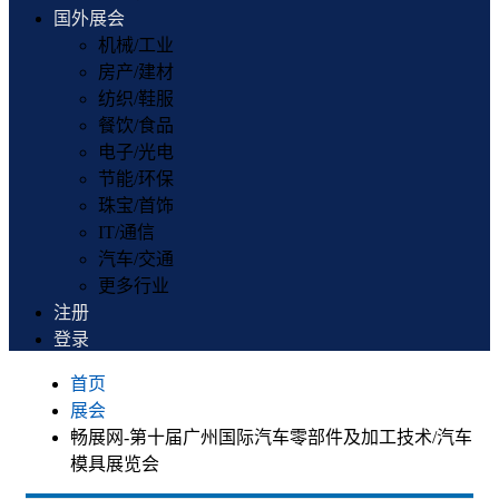
国外展会
机械/工业
房产/建材
纺织/鞋服
餐饮/食品
电子/光电
节能/环保
珠宝/首饰
IT/通信
汽车/交通
更多行业
注册
登录
首页
展会
畅展网-第十届广州国际汽车零部件及加工技术/汽车
模具展览会