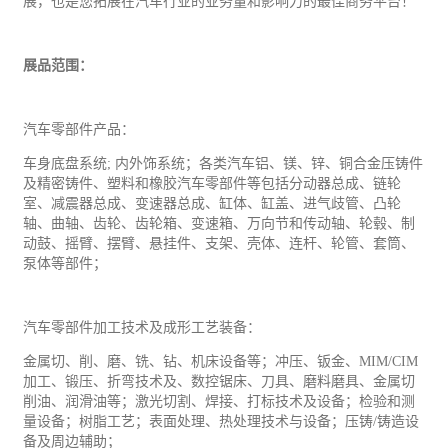
展，也是您拓展在汽车行业的业务量和影响力的最佳商务平台！
展品范围：
汽车零部件产品：
车身底盘系统
; 内外饰系统；各类汽车铝、镁、锌、铜合金压铸件
及精密铸件、塑料和橡胶汽车零部件等包括分动器总成、链轮
室、减震器总成、变速器总成、缸体、缸盖、进气歧管、凸轮
轴、曲轴、齿轮、齿轮箱、变速箱、万向节和传动轴、轮毂、制
动鼓、摇臂、摆臂、悬挂件、支架、壳体、连杆、轮管、套筒、
泵体等部件；
汽车零部件加工技术及成形
工艺
装备：
金属切、削、磨、铣、钻、机床设备等；冲压、钣金、
MIM/CIM
加工、锻压、折弯技术及、数控锯床、刀具、磨料磨具、金属切
削油、润滑油等；激光切割、焊接、打标技术及设备；检验和测
量设备；树脂工艺；表面处理、热处理技术与设备；压铸/铸造设
备及周边辅助；