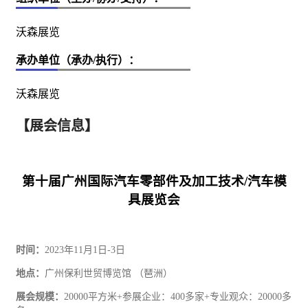
沃森展览
承办单位（承办/执行）：
沃森展览
【展会信息】
第十届广州国际
汽车
零部件及加工技术
/汽车模
具展览会
时间：
2023年
11
月
1
日
-
3
日
地点：
广州保利世贸博览馆
（琶洲）
展会规模：
20000平方米+参展企业：400多家+专业观众：20000多