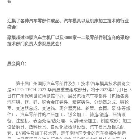
名
汇集了各种汽车零部件成品、汽车模具以及机床加工技术的行业
盛会！
聚集超过
80家汽车主机厂以及3000家一二级零部件制造商的采购/
技术部门负责人参观展览会！
展会简介：
第十届广州国际汽车零部件及加工技术
/汽车模具技术展览会
是AUTO TECH 2023 华南展重要组成部分，将于2023年
11
月
1
日
-
3
日在广州保利世贸博览馆举办；展品包括汽车零部件（包括各类
汽车铝、镁、锌、铜合金压铸件、精密铸件、分动器总成、链轮
室、变速器总成、变速箱、离合器壳体、轮管、套筒、泵
体等部
件）、汽车零部件的冲压加工、钣金加工、铸造
/锻造、压铸设
备、注塑机、表面处理/热处理、切割/研磨加工、树脂成形；加工
设备磨具、塑料模具、自动化及检测设备、汽车模具及相关配
套、EV部件及加工技术等，是华南地区专业的汽车零部件制造