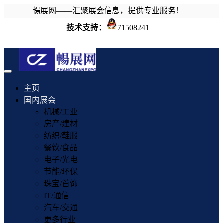
暢展网——汇聚展会信息，提供专业服务！
技术支持：
71508241
Toggle
navigation
主页
国内展会
机械/工业
房产/建材
纺织/鞋服
餐饮/食品
电子/光电
节能/环保
珠宝/首饰
IT/通信
汽车/交通
更多行业