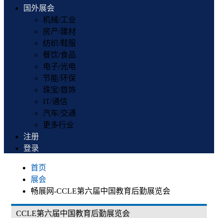
国外展会
机械/工业
房产/建材
纺织/鞋服
餐饮/食品
电子/光电
节能/环保
珠宝/首饰
IT/通信
汽车/交通
更多行业
注册
登录
首页
展会
畅展网-CCLE第六届中国教育后勤展览会
CCLE第六届中国教育后勤展览会