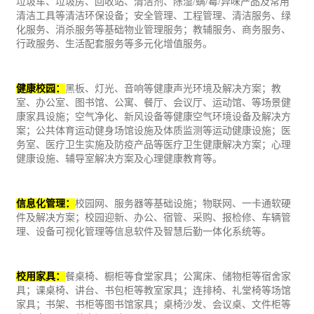
垃圾车、垃圾房、回收站、清洁剂、除湿/螨/霉/异味产品及常用
清洁工具等清洁环保设备；安全管理、工程管理、清洁服务、绿
化服务、消杀服务等基础物业管理服务；教辅服务、商务服务、
行政服务、生活配套服务等多元化增值服务。
健康校园：
黑板、灯光、音响等健康声光环境及解决方案；教
室、
办公
室、图书馆、公寓、餐厅、会议厅、运动馆、等场景健
康家具设施；空气净化、新风设备等健康空气环境设备及解决方
案；公共体育运动健身场馆设施及体质监测等运动健康设施；医
务室、医疗卫生实施及防疫产品等医疗卫生健康解决方案；心理
健康设施、辅导室解决方案及心理健康教育等。
信息化管理：
校园网、服务器等基础设施；物联网、一卡通软硬
件及解决方案；校园迎新、办公、宿管、采购、报检修、车辆管
理、设备可视化管理等信息软件及智慧后勤一体化系统等。
校用家具：
餐桌椅、橱柜等食堂家具；公寓床、储物柜等宿舍家
具；课桌椅、讲台、书包柜等教室家具；连排椅、礼堂椅等场馆
家具；书架、书柜等图书馆家具；桌椅沙发、会议桌、文件柜等