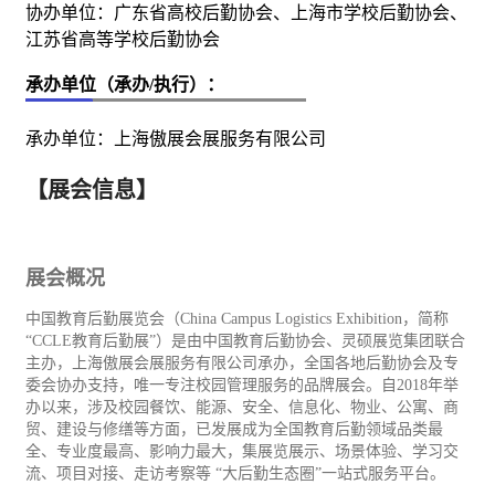
协办单位：广东省高校后勤协会、上海市学校后勤协会、
江苏省高等学校后勤协会
承办单位（承办/执行）：
承办单位：上海傲展会展服务有限公司
【展会信息】
展会概况
中国教育后勤展览会（China Campus Logistics Exhibition，简称
“CCLE教育后勤展”）是由中国教育后勤协会、灵硕展览集团联合
主办，上海傲展会展服务有限公司承办，全国各地后勤协会及专
委会协办支持，唯一专注校园管理服务的品牌展会。自2018年举
办以来，涉及校园
餐饮
、
能源
、安全、信息化、物业、公寓、商
贸、建设与修缮等方面，已发展成为全国教育后勤领域品类最
全、专业度最高、影响力最大，集展览展示、场景体验、学习交
流、项目对接、走访考察等 “大后勤生态圈”一站式服务平台。