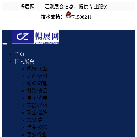
暢展网——汇聚展会信息，提供专业服务！
技术支持：
71508241
Toggle
navigation
主页
国内展会
机械/工业
房产/建材
纺织/鞋服
餐饮/食品
电子/光电
节能/环保
珠宝/首饰
IT/通信
汽车/交通
更多行业