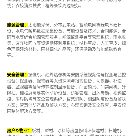
统；农校消费扶贫工程等餐饮周边服务。
能源
管理：
太阳能光伏、分布式电站、智能电网等绿电基础建
设；水电气暖热数据采集设备、节能设备及技术；合同能源、合
同节水等综合能源管理服务；能源监测平台等管理系统；雨水收
集、废弃物回收等资源循环利用系统；塑料草皮、人工草皮、绿
色
环保
建筑材料、园林绿化产品等；环保活动及节能低碳教育
等。
安全管理：
摄像机、红外热像机等
安防
系统视频信号探测与监控
设备；探测器、报警器等入侵探测与报警设备；切换器、补偿
器、监视器等信号传输控制显示设备；门窗锁具、门禁闸机、升
降柱、栅栏屏障等实体防护设备；访客管理、出入考勤、视频监
控、周界防盗等安全管理系统；智慧消防、测温防疫设备及解决
方案；智慧消防产品及解决方案；心理咨询及安全教育；平安校
园整体解决方案等。
房产
&物业：
板材、型材、涂料等房屋修缮环保
建材
；扫地机、