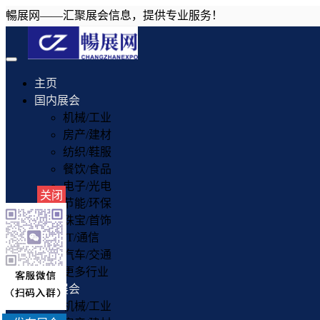
暢展网——汇聚展会信息，提供专业服务！
Toggle
navigation
主页
国内展会
机械/工业
房产/建材
纺织/鞋服
餐饮/食品
电子/光电
关闭
节能/环保
珠宝/首饰
IT/通信
汽车/交通
更多行业
国外展会
机械/工业