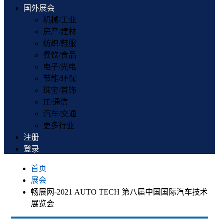
国外展会
机械/工业
房产/建材
纺织/鞋服
餐饮/食品
电子/光电
节能/环保
珠宝/首饰
IT/通信
汽车/交通
更多行业
注册
登录
首页
展会
畅展网-2021 AUTO TECH 第八届中国国际汽车技术
展览会