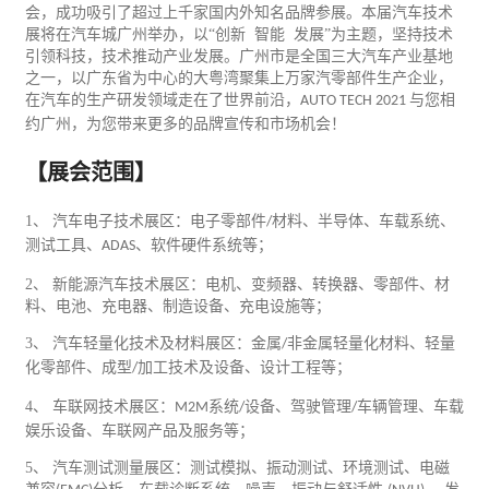
会，成功吸引了超过上千家国内外知名品牌参展。本届汽车技术
展将在汽车城广州举办，以“创新 智能 发展”为主题，坚持技术
引领科技，技术推动产业发展。广州市是全国三大汽车产业基地
之一，以广东省为中心的大粤湾聚集上万家汽零部件生产企业，
在汽车的生产研发领域走在了世界前沿，
与您相
AUTO TECH 2021
约广州，为您带来更多的品牌宣传和市场机会！
【展会范围】
1
、
汽车
电子
技术展区：电子零部件
材料、半导体、车载系统、
/
测试工具、
、软件硬件系统等；
ADAS
2
、 新
能源
汽车技术展区：电机、变频器、转换器、零部件、材
料、电池、充电器、制造设备、充电设施等；
3
、 汽车轻量化技术及材料展区：金属
非金属轻量化材料、轻量
/
化零部件、成型
加工技术及设备、设计工程等；
/
4
、 车联网技术展区：
系统
设备、驾驶管理
车辆管理、车载
M2M
/
/
娱乐设备、车联网产品及服务等；
5
、 汽车测试测量展区：测试模拟、振动测试、环境测试、电磁