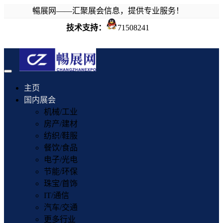
暢展网——汇聚展会信息，提供专业服务！
技术支持：
71508241
Toggle
navigation
主页
国内展会
机械/工业
房产/建材
纺织/鞋服
餐饮/食品
电子/光电
节能/环保
珠宝/首饰
IT/通信
汽车/交通
更多行业