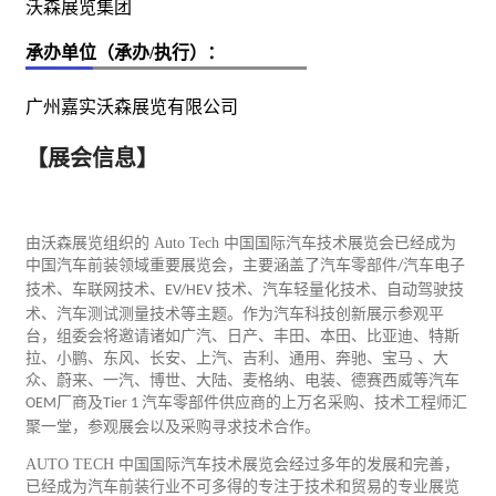
沃森展览集团
承办单位（承办/执行）：
广州嘉实沃森展览有限公司
【展会信息】
由沃森展览组织的
Auto Tech
中国国际
汽车
技术展览会已经成为
中国汽车前装领域重要展览会，主要涵盖了汽车零部件
汽车
电子
/
技术、车联网技术、
技术、汽车轻量化技术、自动驾驶技
EV/HEV
术、汽车测试测量技术等主题。作为汽车科技创新展示参观平
台，组委会将邀请诸如广汽、日产、丰田、本田、比亚迪、特斯
拉、小鹏、东风、长安、上汽、吉利、通用、奔驰、宝马 、大
众、蔚来、一汽、博世、大陆、麦格纳、电装、德赛西威等汽车
厂商及
汽车零部件供应商的上万名采购、技术工程师汇
OEM
Tier 1
聚一堂，参观展会以及采购寻求技术合作。
AUTO TECH
中国国际汽车技术展览会经过多年的发展和完善，
已经成为汽车前装行业不可多得的专注于技术和
贸易
的专业展览