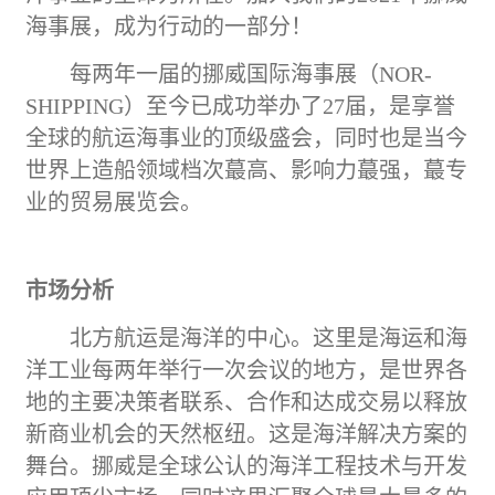
海事展，成为行动的一部分！
每两年一届的挪威国际海事展（
NOR-
SHIPPING）至今已成功举办了27届，是享誉
全球的航运海事业的顶级盛会，
同时也是当今
世界上造船领域档次
蕞
高、影响力
蕞
强
，
蕞
专
业
的
贸易
展览会
。
市场分析
北方航运是海洋的中心。这里是海运和海
洋
工业
每两年举行一次会议的地方，是世界各
地的主要决策者联系、合作和达成交易以释放
新商业机会的天然枢纽。这是海洋解决方案的
舞台。
挪威是全球公认的海洋工程技术与开发