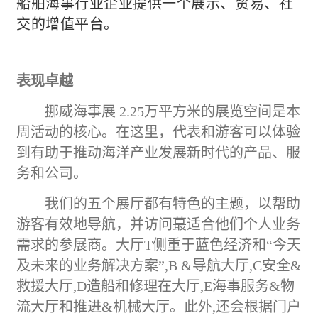
船舶海事行业企业提供一个展示、贸易、社
交的增值平台。
表现卓越
挪威海事展
2.25万平方米的展览空间是本
周活动的核心。在这里，代表和游客可以体验
到有助于推动海洋产业发展新时代的产品、服
务和公司。
我们的五个展厅都有特色的主题，以帮助
游客有效地导航，并访问
蕞
适合他们个人业务
需求的参展商。大厅
T侧重于蓝色经济和“今天
及未来的业务解决方案”,B &导航大厅,
C
安全
&
救援大厅,
D
造船和修理在大厅
,
E
海事服务
&物
流大厅和推进&
机械
大厅。此外,还会根据门户