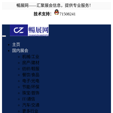
暢展网——汇聚展会信息，提供专业服务！
技术支持：
71508241
Toggle
navigation
主页
国内展会
机械/工业
房产/建材
纺织/鞋服
餐饮/食品
电子/光电
节能/环保
珠宝/首饰
IT/通信
汽车/交通
更多行业