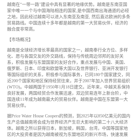
越南在“一带一路”建设中具有显著的地缘优势。越南是东南亚国
家中唯一一个与中国海陆相连的国家,是中国西南出海通道的必经
之地，因此经过越南可以进入东南亚及南亚, 然后直达欧洲的多条
贸易路线。中国连续十多年都是越南的第一大贸易伙伴，经济的
融合度非常高。
【市场概况】
越南是全球经济增长率最高的国家之一，越南奉行全方位、多样
化、愿与各国交友的外交路线，保持与传统周边邻邦的友好关
系，积极发展与东盟国家的友好合作，重点发展与中国、美国、
俄罗斯、日本、印度和欧盟等大国以及世界银行、亚洲开发银行
等国际组织的关系，积极参与国际事务，已同180个国家建交，同
近200个国家和地区保持经贸往来，并于2007年加入世界贸易组织
(WTO)。中越两国于1950年1月18日建交。近年来，中越关系保持
良好发展，两国经贸合作发展迅速，双边贸易连年上新台阶，中
国连续11年成为越南最大的贸易伙伴。越南是中国在东盟第一大
贸易伙伴。
据Price Water House Coopers的预测，到2025年以850亿美元的国内
生产总值越南将会成为世界经济产生巨大影响的第二十八大经济
体。越南之所以获得日本，新加坡，韩国，台湾，中国等国家地
区的大投资者是因为越南被视为东盟地区的新兴市场，快速发展