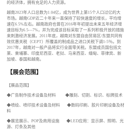
的经济体，拥有充足的人力资源。
越南2023年人口总数为1.04亿，成为世界上第15个人口过亿的大
市场。越南GDP近二十年来一直保持了较快速度的增长，平均增
速在6.5%左右。越南政府也曾在2016年年初提出未来五年经济增
速目标为6.5—7%，并为完成该目标采取了一系列积极开放的措施
来刺激经济发展。2011年底，越南对东盟自由贸易区/东盟共同有
效优惠关税（CEPT）所覆盖的制成品之进口关税下调1-5％。到
2017年，越南对一般产品将实行全面零关税。东盟成员国包括文
莱、柬埔寨、印度尼西亚、老挝、马来西亚、缅甸、菲律宾、新
加坡、泰国和越南。
【展会范围】
【展品范围】
◆
广告
制作技术设备及材料 ◆雕刻、切割、标识、标牌技术
◆喷绘、喷印技术设备及材料 ◆数码
印刷
、胶片印刷设备及材
料
◆展览展示、POP及商用设施 ◆LED应用：显示屏、照明、光
源、灯条及其他