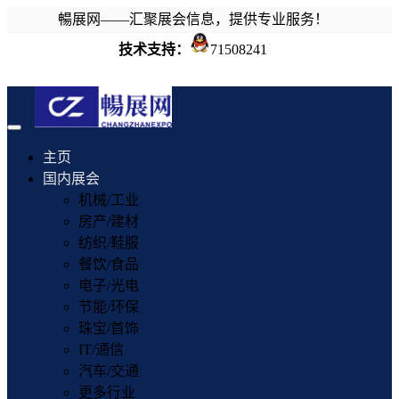
暢展网——汇聚展会信息，提供专业服务！
技术支持：
71508241
Toggle
navigation
主页
国内展会
机械/工业
房产/建材
纺织/鞋服
餐饮/食品
电子/光电
节能/环保
珠宝/首饰
IT/通信
汽车/交通
更多行业