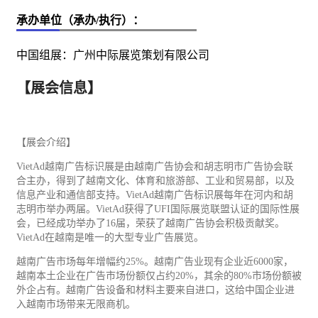
承办单位（承办/执行）：
中国组展：广州中际展览策划有限公司
【展会信息】
【展会介绍】
VietAd越南
广告
标识展是由越南广告协会和胡志明市广告协会联
合主办，得到了越南文化、体育和
旅游
部、
工业
和
贸易
部，以及
信息产业和
通信
部支持。VietAd越南广告标识展每年在河内和胡
志明市举办两届。VietAd获得了UFI国际展览联盟认证的国际性展
会，已经成功举办了16届，荣获了越南广告协会积极贡献奖。
VietAd在越南是唯一的大型专业广告展览。
越南广告市场每年增幅约25%。越南广告业现有企业近6000家，
越南本土企业在广告市场份额仅占约20%，其余的80%市场份额被
外企占有。越南广告设备和材料主要来自进口，这给中国企业进
入越南市场带来无限商机。