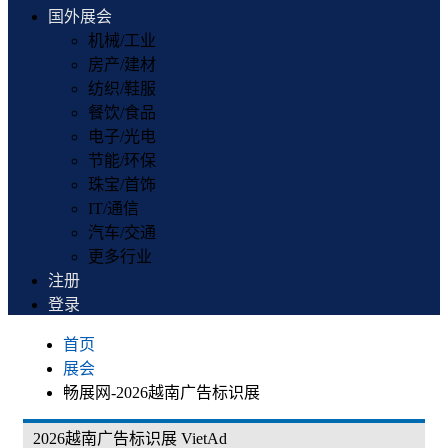
国外展会
机械/工业
房产/建材
纺织/鞋服
餐饮/食品
电子/光电
节能/环保
珠宝/首饰
IT/通信
汽车/交通
更多行业
注册
登录
首页
展会
畅展网-2026越南广告标识展
2026越南广告标识展 VietAd