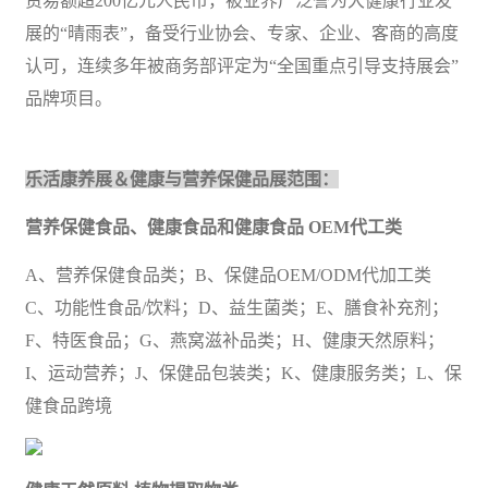
贸易
额超200
亿元
人民币，被业界广泛誉为大健康行业发
展的
“晴雨表”，备受
行业协会
、专家、企业、客商的高度
认可，连续多年被商务部评定为
“全国重点引导支持展会”
品牌项目。
乐活康养展
＆
健康与营养保健品展范围：
营养保健
食品
、健康食品和健康食品
OEM代工类
A、营养保健食品类；B、保健品OEM/ODM代加工类
C、功能性食品/饮料；D、益生菌类；E、膳食补充剂；
F、特医食品；G、燕窝滋补品类；H、健康天然原料；
I、运动营养；J、保健品
包装
类；K、健康服务类；L、保
健食品跨境