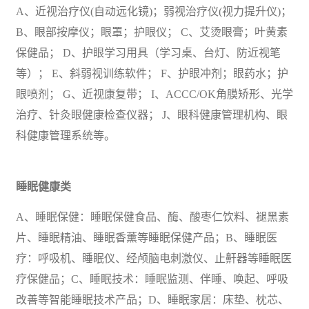
A、近视治疗仪(自动远化镜)；弱视治疗仪(视力提升仪)；
B、眼部按摩仪；眼罩；护眼仪； C、艾烫眼膏；叶黄素
保健品； D、护眼学习用具（学习桌、台灯、防近视笔
等）； E、斜弱视训练软件； F、护眼冲剂；眼药水；护
眼喷剂； G、近视康复带； I、ACCC/OK角膜矫形、光学
治疗、针灸眼健康检查仪器； J、眼科健康管理机构、眼
科健康管理系统等。
睡眠健康类
A、睡眠保健：睡眠保健食品、酶、酸枣仁饮料、褪黑素
片、睡眠精油、睡眠香薰等睡眠保健产品；B、睡眠医
疗：呼吸机、睡眠仪、经颅脑电刺激仪、止鼾器等睡眠医
疗保健品；C、睡眠技术：睡眠监测、伴睡、唤起、呼吸
改善等智能睡眠技术产品；D、睡眠家居：床垫、枕芯、