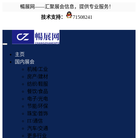
暢展网——汇聚展会信息，提供专业服务！
技术支持：
71508241
Toggle
navigation
主页
国内展会
机械/工业
房产/建材
纺织/鞋服
餐饮/食品
电子/光电
节能/环保
珠宝/首饰
IT/通信
汽车/交通
更多行业