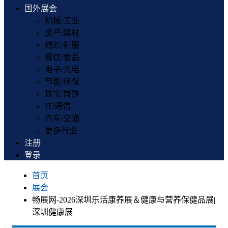
国外展会
机械/工业
房产/建材
纺织/鞋服
餐饮/食品
电子/光电
节能/环保
珠宝/首饰
IT/通信
汽车/交通
更多行业
注册
登录
首页
展会
畅展网-2026深圳乐活康养展＆健康与营养保健品展|
深圳健康展