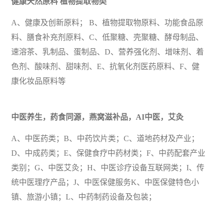
健康天然原料
植物提取物类
A、健康及创新原料； B、植物提取物原料、功能食品原
料、膳食补充剂原料、C、低聚糖、壳聚糖、酵母制品、
速溶茶、乳制品、蛋制品、D、营养强化剂、增味剂、着
色剂、酸味剂、甜味剂、E、抗氧化剂
医药
原料、F、健
康化妆品原料等
中医养生，药食同源，燕窝滋补品，
AI中医，艾灸
A、
中医药类；
B、中药饮片类；C、道地药材及产业；
D、中成药类；E、保健食疗中药材类；F、中药配套产业
类别；G、中医艾灸；H、中医诊疗设备互联网类；I、传
统中医理疗产品；J、中医保健服务K、中医保健特色小
镇、
旅游
小镇；L、中药制药设备及包装；