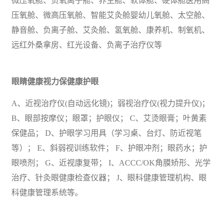
微压氧舱、负氧离子舱、养生舱、软体舱、硬体舱医用高
压氧舱、微高压氧舱、智能艾灸舱婴幼儿氧舱、太空舱、
静音舱、负离子舱、艾灸舱、氢氧舱、康养机、制氧机、
远红外桑拿房、红光设备、负离子治疗仪等
眼睛健康视力保健康护眼
A、近视治疗仪(自动远化镜)；弱视治疗仪(视力提升仪)；
B、眼部按摩仪；眼罩；护眼仪； C、艾烫眼膏；叶黄素
保健品； D、护眼学习用具（学习桌、台灯、防近视笔
等）； E、斜弱视训练软件； F、护眼冲剂；眼药水；护
眼喷剂； G、近视康复带； I、ACCC/OK角膜矫形、光学
治疗、针灸眼健康检查仪器； J、眼科健康管理机构、眼
科健康管理系统等。