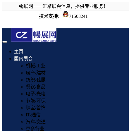
暢展网——汇聚展会信息，提供专业服务！
技术支持：
71508241
Toggle
navigation
主页
国内展会
机械/工业
房产/建材
纺织/鞋服
餐饮/食品
电子/光电
节能/环保
珠宝/首饰
IT/通信
汽车/交通
更多行业