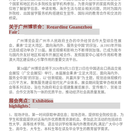
个国家和地区的众多院校及留学机构参加，为意向留学的家庭构筑全方
位地了解留学信息、申请攻略、海外生活与就业相关问题，同时为
国
内
外院校、出国留学服务机构搭建招生宣传、国际间的教育合作和交流的
桥梁。
关于广州博览会
：
Regarding Guangzhou
Fair
：
广州博览会是广州市人民政府主办的中外经贸合作大型综合性展
会，秉承
“立足大湾区、面向海内外、服务全中国”的宗旨，从1993年开始
已连续成功举办了3
3
届。展览规模和影响力不断得到加强，已成为我市
与国内外友好地区和城市开展区域合作、发挥国家中心城市作用和粤港
澳大湾区建设核心引擎作用的重要交流平台。
第
3
4
届广州博览会将于
202
6
年
8月
21
日至
2
3
日在
中国进出口商品交易
会展馆（广交会展馆）
举行。本届展会秉承
“立足大湾区、面向海内外、
服务全中国”的宗旨，以“创新赋能、共赢共享”为主题，规划总体规模约
22
万平方米，聚焦服务建设现代化产业体系，展会期间配套举办相关峰
会等系列活动，旨在为政府和企业搭建集展览展示、宣传推介、
贸易
洽
谈、合作交流等为一体的优质平台，推动经济社会高质量发展。
展会
亮点
：
Exhibition
highlights：
1、
现场评估，第一时间获取申请信息；现场咨询，提供较全院校信息，为
学生
和家庭
提供对话海
内
外优质教育资源机会。参加此次活动的包括综合
性大学、高等技术学院、语言培训学校等海内外教育机构
,
满足广大中小学
生、高中生、大专生、本科生等在读及毕业学生的教育留学需求。