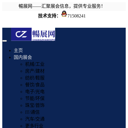
暢展网——汇聚展会信息，提供专业服务！
技术支持：
71508241
Toggle
navigation
主页
国内展会
机械/工业
房产/建材
纺织/鞋服
餐饮/食品
电子/光电
节能/环保
珠宝/首饰
IT/通信
汽车/交通
更多行业