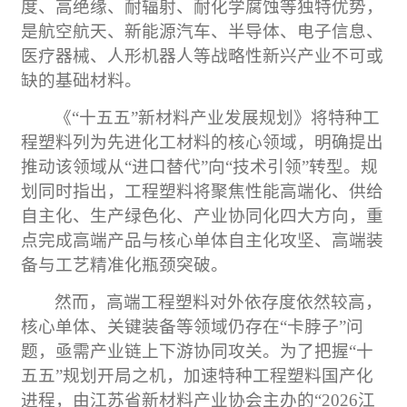
度、高绝缘、耐辐射、耐化学腐蚀等独特优势，
是
航空
航天、新
能源
汽车
、半导体、
电子
信息、
医疗器械、人形机器人等战略性新兴产业不可或
缺的基础材料。
《“十五五”新材料产业发展规划》将特种工
程塑料列为先进
化工
材料的核心领域，明确提出
推动该领域从“进口替代”向“技术引领”转型。规
划同时指出，工程塑料将聚焦性能高端化、供给
自主化、生产绿色化、产业协同化四大方向，重
点完成高端产品与核心单体自主化攻坚、高端装
备与
工艺
精准化瓶颈突破。
然而，高端工程塑料对外依存度依然较高，
核心单体、关键装备等领域仍存在“卡脖子”问
题，亟需产业链上下游协同攻关。为了把握“十
五五”规划开局之机，加速特种工程塑料国产化
进程，由江苏省新材料产业协会主办的“
2026
江