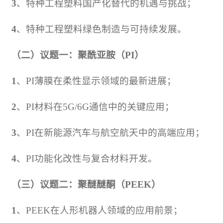
3
、特种工程塑料国产化替代的机遇与挑战；
4
、特种工程塑料绿色制造与可持续发展。
（二）议题一：聚酰亚胺（
PI
）
1
、
PI
薄膜在柔性显示领域的最新进展；
2
、
PI
材料在
5G/6G
通信
中的关键应用；
3
、
PI
在新能源汽车与航空航天中的高端应用；
4
、
PI
功能化改性与复合材料开发。
（三）议题二：聚醚醚酮（
PEEK
）
1
、
PEEK
在人形机器人领域的应用前景；