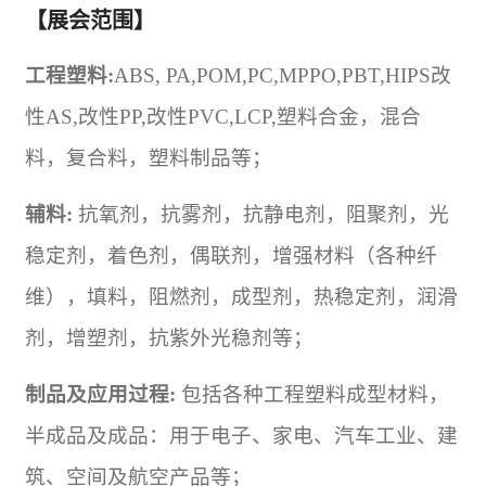
【展会范围】
工程塑料
:
ABS, PA,POM,PC,MPPO,PBT,HIPS
改
性
AS,
改性
PP,
改性
PVC,LCP,
塑料合金，混合
料，复合料，塑料制品等；
辅料
:
抗氧剂，抗雾剂，抗静电剂，阻聚剂，光
稳定剂，着色剂，偶联剂，增强材料（各种纤
维），填料，阻燃剂，成型剂，热稳定剂，润滑
剂，增塑剂，抗紫外光稳剂等；
制品及应用过程
:
包括各种工程塑料成型材料，
半成品及成品：用于
电子
、家电、
汽车
工业
、建
筑、空间及
航空
产品等；