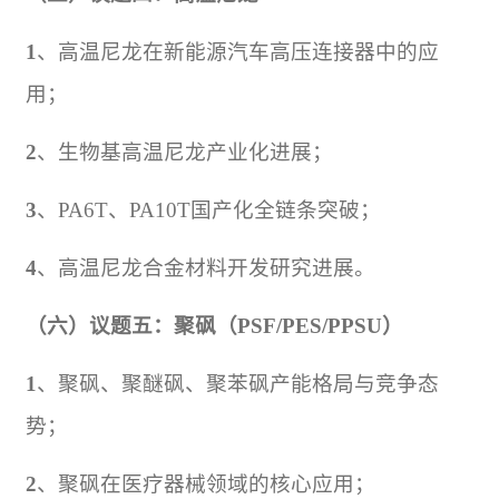
1
、高温尼龙在新能源汽车高压连接器中的应
用；
2
、生物基高温尼龙产业化进展；
3
、
PA6T
、
PA10T
国产化全链条突破；
4
、高温尼龙合金材料开发研究进展。
（六）议题五：聚砜（
PSF/PES/PPSU
）
1
、聚砜、聚醚砜、聚苯砜产能格局与竞争态
势；
2
、聚砜在医疗器械领域的核心应用；