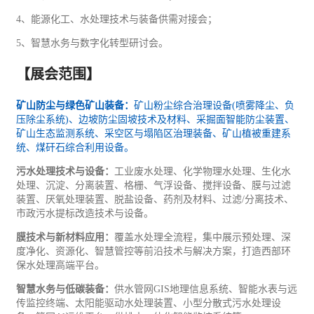
4
、能源化工、水处理技术与装备供需对接会；
5
、智慧水务与数字化转型研讨会。
【展会范围】
矿山防尘与绿色矿山装备：
矿山粉尘综合治理设备
(
喷雾降尘、负
压除尘系统
)
、边坡防尘固坡技术及材料、采掘面智能防尘装置、
矿山生态监测系统、采空区与塌陷区治理装备、矿山植被重建系
统、煤矸石综合利用设备。
污水处理技术与设备：
工业
废水处理、化学物理水处理、生化水
处理、沉淀、分离装置、格栅、气浮设备、搅拌设备、膜与过滤
装置、厌氧处理装置、脱盐设备、药剂及材料、过滤
/
分离技术、
市政污水提标改造技术与设备。
膜技术与新材料应用：
覆盖水处理全流程，集中展示预处理、深
度净化、资源化、智慧管控等前沿技术与解决方案，打造西部
环
保
水处理高端平台。
智慧水务与低碳装备：
供水管网
GIS
地理信息系统、智能水表与远
传监控终端、太阳能驱动水处理装置、小型分散式污水处理设