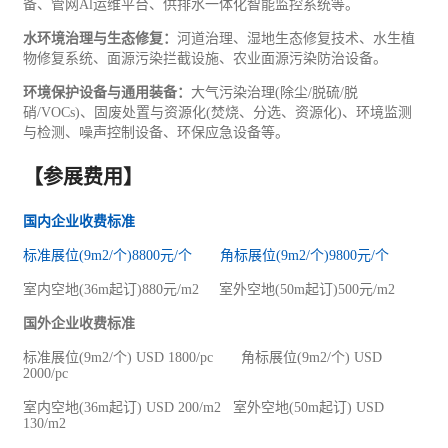
备、管网
Al
运维平台、供排水一体化智能监控系统等。
水环境治理与生态修复：
河道治理、湿地生态修复技术、水生植
物修复系统、面源污染拦截设施、农业面源污染防治设备。
环境保护设备与通用装备：
大气污染治理
(
除尘
/
脱硫
/
脱
硝
/VOCs)
、固废处置与资源化
(
焚烧、分选、资源化
)
、环境监测
与检测、噪声控制设备、环保应急设备等。
【参展费用】
国内企业收费标准
标准展位
(9m2/
个
)8800
元
/
个
角标展位
(9m2/
个
)9800
元
/
个
室内空地
(36m
起订
)880
元
/m2
室外空地
(50m
起订
)500
元
/m2
国外企业收费标准
标准展位
(9m2/
个
) USD 1800/pc
角标展位
(9m2/
个
) USD
2000/pc
室内空地
(36m
起订
) USD 200/m2
室外空地
(50m
起订
) USD
130/m2