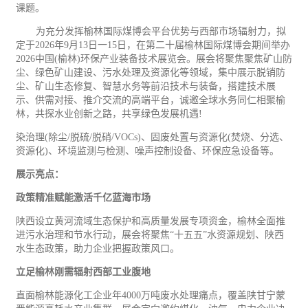
课题。
为充分发挥榆林国际煤博会平台优势与西部市场辐射力，拟
定于
2026
年
9
月
13
日一
15
日，在第二十届榆林国际煤博会期间举办
2026
中国
(
榆林
)
环保
产业装备技术展览会。展会将聚焦聚焦矿山防
尘、绿色矿山建设、污水处理及资源化等领域，集中展示脱销防
尘、矿山生态修复、智慧水务等前沿技术与装备，搭建技术展
示、供需对接、推介交流的高端平台，诚邀全球水务同仁相聚榆
林，共探水业创新之路，共享绿色发展机遇
!
染治理
(
除尘
/
脱硫
/
脱硝
/VOCs)
、固废处置与资源化
(
焚烧、分选、
资源化
)
、环境监测与检测、噪声控制设备、环保应急设备等。
展示亮点：
政策精准赋能激活千亿蓝海市场
陕西设立黄河流域生态保护和高质量发展专项资金，榆林全面推
进污水治理和节水行动，展会将聚焦“十五五”水资源规划、陕西
水生态政策，助力企业把握政策风口。
立足榆林刚需辐射西部
工业
腹地
直面榆林能源化工企业年
4000
万吨废水处理痛点，覆盖陕甘宁蒙