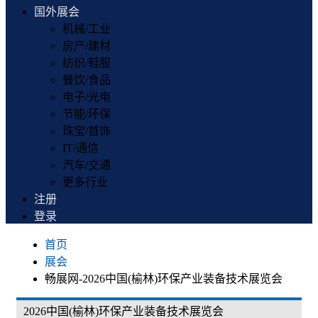
国外展会
机械/工业
房产/建材
纺织/鞋服
餐饮/食品
电子/光电
节能/环保
珠宝/首饰
IT/通信
汽车/交通
更多行业
注册
登录
首页
展会
畅展网-2026中国(榆林)环保产业装备技术展览会
2026中国(榆林)环保产业装备技术展览会