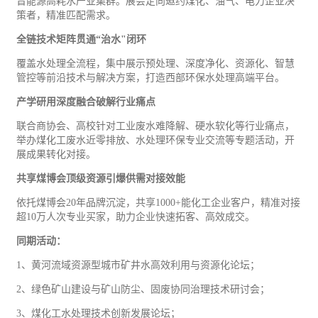
晋能源高耗水产业集群。展会定向邀约煤化、油气、电力企业决
策者，精准匹配需求。
全链技术矩阵贯通“治水
"
闭环
覆盖水处理全流程，集中展示预处理、深度净化、资源化、智慧
管控等前沿技术与解决方案，打造西部环保水处理高端平台。
产学研用深度融合破解行业痛点
联合商协会、高校针对工业废水难降解、硬水软化等行业痛点，
举办煤化工废水近零排放、水处理环保专业交流等专题活动，开
展成果转化对接。
共享煤博会顶级资源引爆供需对接效能
依托煤博会
20
年品牌沉淀，共享
1000+
能化工企业客户，精准对接
超
10
万人次专业买家，助力企业快速拓客、高效成交。
同期活动：
1
、黄河流域资源型城市矿井水高效利用与资源化论坛；
2
、绿色矿山建设与矿山防尘、固废协同治理技术研讨会；
3
、煤化工水处理技术创新发展论坛；