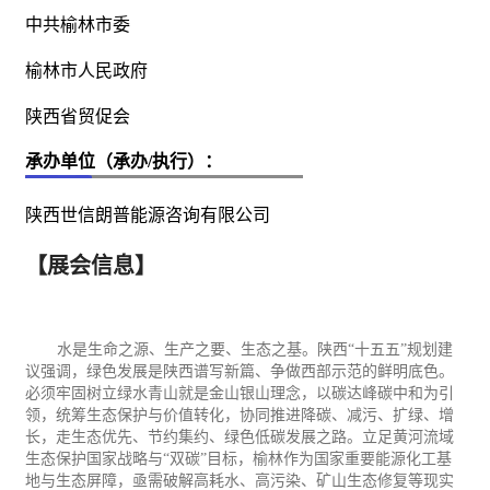
中共榆林市委
榆林市人民政府
陕西省贸促会
承办单位（承办/执行）：
陕西世信朗普能源咨询有限公司
【展会信息】
水是生命之源、生产之要、生态之基。陕西“十五五”规划建
议强调，绿色发展是陕西谱写新篇、争做西部示范的鲜明底色。
必须牢固树立绿水青山就是金山银山理念，以碳达峰碳中和为引
领，统筹生态保护与价值转化，协同推进降碳、减污、扩绿、增
长，走生态优先、节约集约、绿色低碳发展之路。立足黄河流域
生态保护国家战略与“双碳”目标，榆林作为国家重要
能源
化工
基
地与生态屏障，亟需破解高耗水、高污染、矿山生态修复等现实