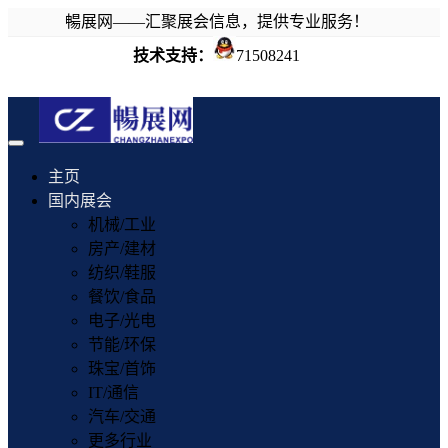
暢展网——汇聚展会信息，提供专业服务！
技术支持：
71508241
Toggle
navigation
主页
国内展会
机械/工业
房产/建材
纺织/鞋服
餐饮/食品
电子/光电
节能/环保
珠宝/首饰
IT/通信
汽车/交通
更多行业