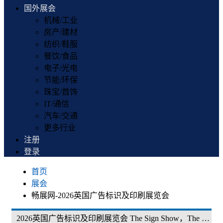
国外展会
机械/工业
房产/建材
纺织/鞋服
餐饮/食品
电子/光电
节能/环保
珠宝/首饰
IT/通信
汽车/交通
更多行业
注册
登录
首页
展会
畅展网-2026英国广告标识及印刷展览会
2026英国广告标识及印刷展览会 The Sign Show，The Print Show