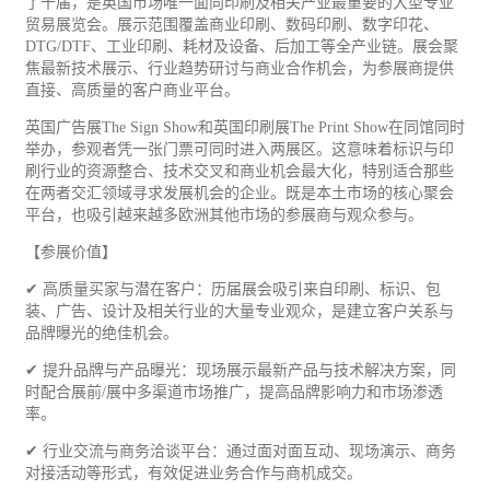
了十届，是英国市场唯一面向印刷及相关产业最重要的大型专业
贸易展览会。展示范围覆盖商业印刷、数码印刷、数字印花、
DTG/DTF、
工业
印刷、耗材及设备、后加工等全产业链。展会聚
焦最新技术展示、行业趋势研讨与商业合作机会，为参展商提供
直接、高质量的客户商业平台。
英国
广告
展The Sign Show和英国印刷展The Print Show在同馆同时
举办，参观者凭一张门票可同时进入两展区。这意味着标识与印
刷行业的资源整合、技术交叉和商业机会最大化，特别适合那些
在两者交汇领域寻求发展机会的企业。既是本土市场的核心聚会
平台，也吸引越来越多欧洲其他市场的参展商与观众参与。
【参展价值】
✔ 高质量买家与潜在客户：历届展会吸引来自印刷、标识、
包
装
、广告、设计及相关行业的大量专业观众，是建立客户关系与
品牌曝光的绝佳机会。
✔ 提升品牌与产品曝光：现场展示最新产品与技术解决方案，同
时配合展前/展中多渠道市场推广，提高品牌影响力和市场渗透
率。
✔ 行业交流与商务洽谈平台：通过面对面互动、现场演示、商务
对接活动等形式，有效促进业务合作与商机成交。