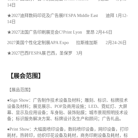
14日
★2027迪拜数码印花及广告展FESPA Middle East
迪拜
1月12-
14日
★2027法国广告印刷展览会C!Print Lyon
里昂
2月4-6日
2027美国个性化定制展APA Expo
拉斯维加斯
2月24-26日
★2027巴西FESPA展
巴西，圣保罗
3月
【展会范围】
【展品范围】
●Sign Show：
广告
制作技术设备及材料；雕刻、标识、标牌技术
设备及材料；展览展示、POP及商用设施；LED、霓虹灯、大屏
幕、显示及应用设备；车身贴、装饰贴膜；城市景观照明技术设
备；标识服务解决方案、标牌设计及生产和顾问；广告
礼品
。
●Print Show：大幅面喷印设备，数码喷印设备，网印设备，打印
耗材，热转印，
纺织
印花设备及耗材，商务
印刷
设备及耗材，标