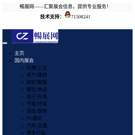
暢展网——汇聚展会信息，提供专业服务！
技术支持：
71508241
Toggle
navigation
主页
国内展会
机械/工业
房产/建材
纺织/鞋服
餐饮/食品
电子/光电
节能/环保
珠宝/首饰
IT/通信
汽车/交通
更多行业