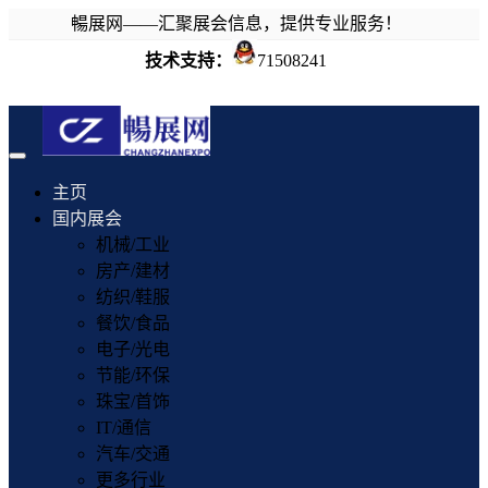
暢展网——汇聚展会信息，提供专业服务！
技术支持：
71508241
Toggle
navigation
主页
国内展会
机械/工业
房产/建材
纺织/鞋服
餐饮/食品
电子/光电
节能/环保
珠宝/首饰
IT/通信
汽车/交通
更多行业