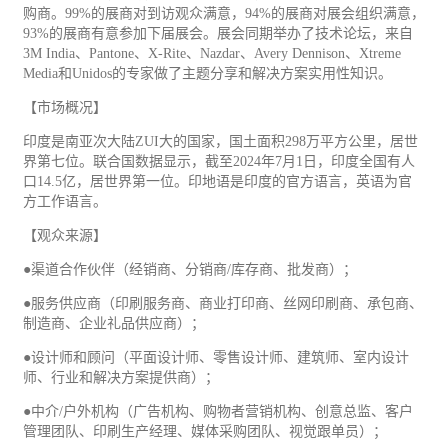
购商。99%的展商对到访观众满意，94%的展商对展会组织满意，
93%的展商有意参加下届展会。展会同期举办了技术论坛，来自
3M India、Pantone、X-Rite、Nazdar、Avery Dennison、Xtreme
Media和Unidos的专家做了主题分享和解决方案实用性知识。
【市场概况】
印度是南亚次大陆ZUI大的国家，国土面积298万平方公里，居世
界第七位。联合国数据显示，截至2024年7月1日，印度全国有人
口14.5亿，居世界第一位。印地语是印度的官方语言，英语为官
方工作语言。
【观众来源】
●渠道合作伙伴（经销商、分销商/库存商、批发商）；
●服务供应商（印刷服务商、商业打印商、丝网印刷商、承包商、
制造商、企业
礼品
供应商）；
●设计师和顾问（平面设计师、零售设计师、建筑师、室内设计
师、行业和解决方案提供商）；
●中介/户外机构（广告机构、购物者营销机构、创意总监、客户
管理团队、印刷生产经理、媒体采购团队、视觉跟单员）；