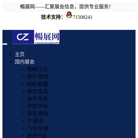
暢展网——汇聚展会信息，提供专业服务！
技术支持：
71508241
Toggle
navigation
主页
国内展会
机械/工业
房产/建材
纺织/鞋服
餐饮/食品
电子/光电
节能/环保
珠宝/首饰
IT/通信
汽车/交通
更多行业