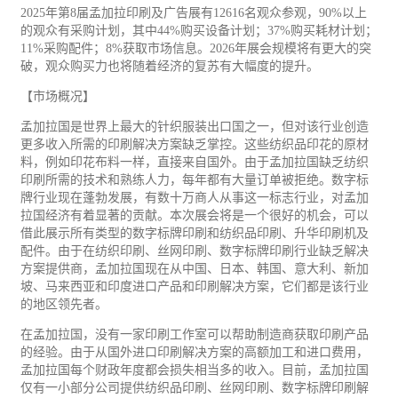
2025年第8届孟加拉印刷及广告展有12616名观众参观，90%以上
的观众有采购计划，其中44%购买设备计划；37%购买耗材计划；
11%采购配件；8%获取市场信息。2026年展会规模将有更大的突
破，观众购买力也将随着经济的复苏有大幅度的提升。
【市场概况】
孟加拉国是世界上最大的针织服装出口国之一，但对该行业创造
更多收入所需的印刷解决方案缺乏掌控。这些纺织品印花的原材
料，例如印花布料一样，直接来自国外。由于孟加拉国缺乏纺织
印刷所需的技术和熟练人力，每年都有大量订单被拒绝。数字标
牌行业现在蓬勃发展，有数十万商人从事这一标志行业，对孟加
拉国经济有着显著的贡献。本次展会将是一个很好的机会，可以
借此展示所有类型的数字标牌印刷和纺织品印刷、升华印刷机及
配件。由于在纺织印刷、丝网印刷、数字标牌印刷行业缺乏解决
方案提供商，孟加拉国现在从中国、日本、韩国、意大利、新加
坡、马来西亚和印度进口产品和印刷解决方案，它们都是该行业
的地区领先者。
在孟加拉国，没有一家印刷工作室可以帮助制造商获取印刷产品
的经验。由于从国外进口印刷解决方案的高额加工和进口费用，
孟加拉国每个财政年度都会损失相当多的收入。目前，孟加拉国
仅有一小部分公司提供纺织品印刷、丝网印刷、数字标牌印刷解