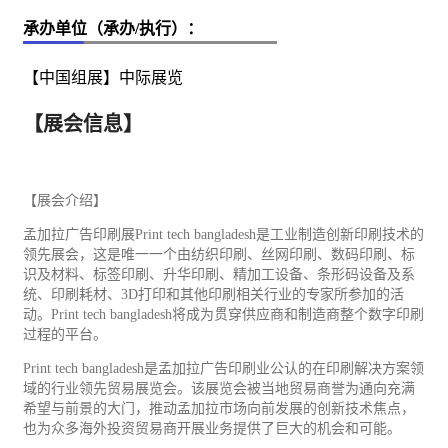
承办单位（承办/执行）：
【中国组展】中际展览
【展会信息】
【展会介绍】
孟加拉
广告
印刷
展Print tech bangladesh是
工业
制造创新印刷技术的
领先展会，这是唯一一个由
纺织
印刷、丝网印刷、数码印刷、标
识及材料、标签印刷、升华印刷、精加工设备、条形码设备及系
统、印刷耗材、3D打印和其他印刷相关行业的专家所参加的活
动。Print tech bangladesh将成为贯穿供应商和制造商整个数字印刷
过程的平台。
Print tech bangladesh是孟加拉广告印刷业公认的在印刷解决方案领
域的行业领先
贸易
展览会。该展览会被当地贸易商誉为通向充满
希望与前景的大门，推动孟加拉市场向前发展的创新技术焦点，
也为众多海外投资贸易商开展业务提供了巨大的机会和可能。