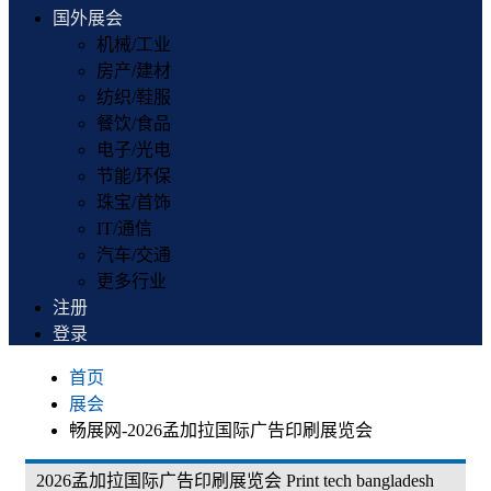
国外展会
机械/工业
房产/建材
纺织/鞋服
餐饮/食品
电子/光电
节能/环保
珠宝/首饰
IT/通信
汽车/交通
更多行业
注册
登录
首页
展会
畅展网-2026孟加拉国际广告印刷展览会
2026孟加拉国际广告印刷展览会 Print tech bangladesh