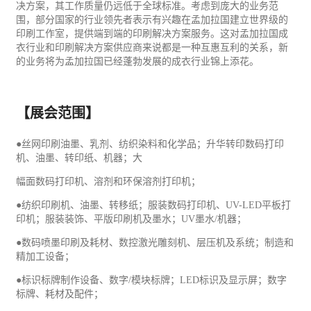
决方案，其工作质量仍远低于全球标准。考虑到庞大的业务范
围，部分国家的行业领先者表示有兴趣在孟加拉国建立世界级的
印刷工作室，提供端到端的印刷解决方案服务。这对孟加拉国成
衣行业和印刷解决方案供应商来说都是一种互惠互利的关系，新
的业务将为孟加拉国已经蓬勃发展的成衣行业锦上添花。
【展会范围】
●丝网
印刷
油墨、乳剂、
纺织
染料和化学品；升华转印数码打印
机、油墨、转印纸、机器；大
幅面数码打印机、溶剂和
环保
溶剂打印机；
●纺织印刷机、油墨、转移纸；服装数码打印机、UV-LED平板打
印机；服装装饰、平版印刷机及墨水；UV墨水/机器；
●数码喷墨印刷及耗材、数控激光雕刻机、层压机及系统；制造和
精加工设备；
●标识标牌制作设备、数字/模块标牌；LED标识及显示屏；数字
标牌、耗材及配件；