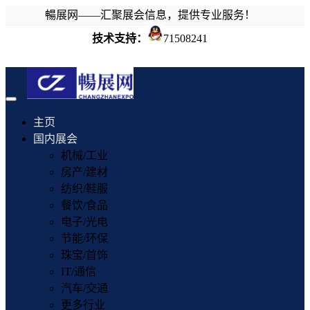
暢展网——汇聚展会信息，提供专业服务！
技术支持：
71508241
Toggle
navigation
主页
国内展会
机械/工业
房产/建材
纺织/鞋服
餐饮/食品
电子/光电
节能/环保
珠宝/首饰
IT/通信
汽车/交通
更多行业