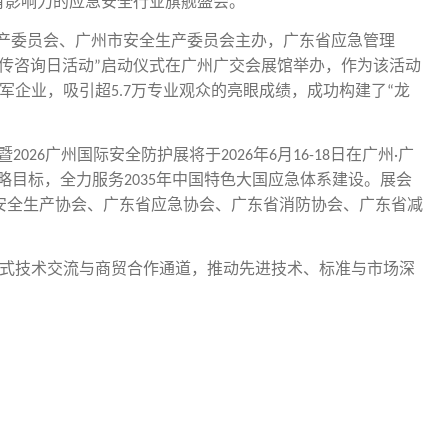
有影响力的应急安全行业旗舰盛会。
产委员会、广州市安全生产委员会主办，广东省应急管理
传咨询日活动
启动仪式在广州广交会展馆举办，作为该活动
”
军企业，吸引超
万专业观众的亮眼成绩，成功构建了
龙
5.7
“
暨
广州国际安全防护展将于
年
月
日在广州
广
2026
2026
6
16-18
·
略目标，全力服务
年中国特色大国应急体系建设。展会
2035
安全生产协会、广东省应急协会、广东省消防协会、广东省减
式技术交流与商贸合作通道，推动先进技术、标准与市场深