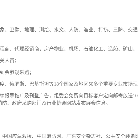
气象、卫健、地理、测绘、水文、人防、渔业、打捞、三防、
交通
工程商、代理经销商，
房产
物业、机场、石油
化工
、造船、矿山、
相关人员；
团到会参观采购；
度、俄罗斯、巴基斯坦等18个国家及地区50多个重要专业市场
连续报导推广及刊登
广告
，组委会免费向目标客户定向邮寄放送10
消防、政府采购部门及行业协会网站发布展会信息。
、中国应急救援、中国消防网、广东安全杂志社、公共安全装备