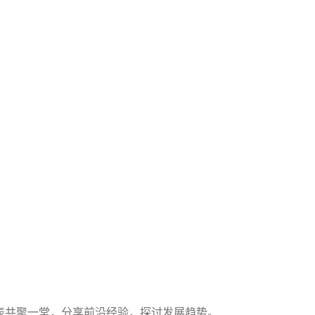
。
表共聚一堂，分享前沿经验，探讨发展趋势。