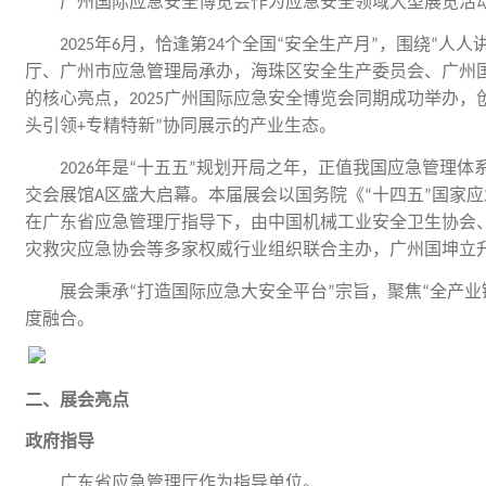
广州国际应急安全博览会作为应急安全领域大型展览活
年
月，恰逢第
个全国
安全生产月
，围绕
人人
2025
6
24
“
”
“
厅、广州市应急管理局承办，海珠区安全生产委员会、广州
的核心亮点，
广州国际应急安全博览会同期成功举办，
2025
头引领
专精特新
协同展示的产业生态。
+
”
年是
十五五
规划开局之年，正值我国应急管理体
2026
“
”
交会展馆
区盛大启幕。本届展会以国务院《
十四五
国家应
A
“
”
在广东省应急管理厅指导下，由中国机械工业安全卫生协会
灾救灾应急协会等多家权威行业组织联合主办，广州国坤立
展会秉承
打造国际应急大安全平台
宗旨，聚焦
全产业
“
”
“
度融合。
二、展会亮点
政府指导
广东省应急管理厅作为指导单位。