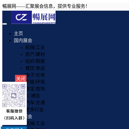
暢展网——汇聚展会信息，提供专业服务！
Toggle
navigation
主页
国内展会
机械/工业
房产/建材
纺织/鞋服
餐饮/食品
电子/光电
关闭
节能/环保
珠宝/首饰
IT/通信
汽车/交通
更多行业
国外展会
机械/工业