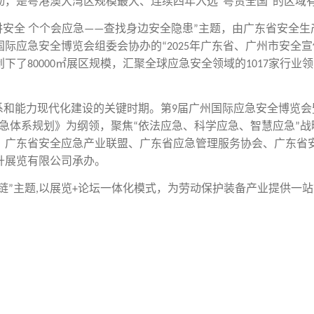
动，是粤港澳大湾区规模最大、连续四年入选
粤贸全国
的区域
“
”
讲安全 个个会应急
查找身边安全隐患
主题，由广东省安全生
——
”
国际应急安全博览会组委会协办的
年广东省、广州市安全宣
“2025
创下了
㎡展区规模，汇聚全球应急安全领域的
家行业领
80000
1017
系和能力现代化建设的关键时期。第
届广州国际应急安全博览会
9
急体系规划》为纲领，聚焦
依法应急、科学应急、智慧应急
战
“
”
、广东省安全应急产业联盟、广东省应急管理服务协会、广东省
升展览有限公司承办。
链
主题
以展览
论坛一体化模式，为劳动保护装备产业提供一站
”
,
+