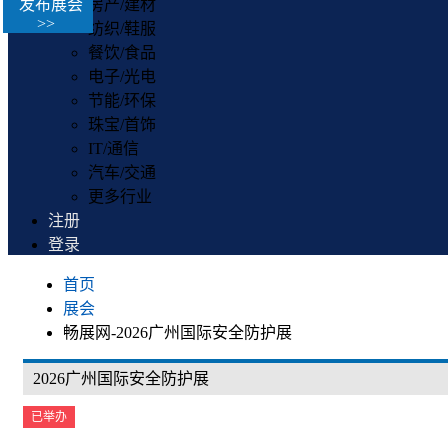
发布展会
房产/建材
>>
纺织/鞋服
餐饮/食品
电子/光电
节能/环保
珠宝/首饰
IT/通信
汽车/交通
更多行业
注册
登录
首页
展会
畅展网-2026广州国际安全防护展
2026广州国际安全防护展
已举办