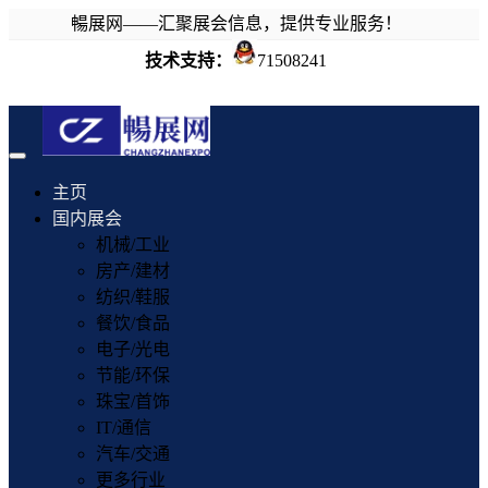
暢展网——汇聚展会信息，提供专业服务！
技术支持：
71508241
Toggle
navigation
主页
国内展会
机械/工业
房产/建材
纺织/鞋服
餐饮/食品
电子/光电
节能/环保
珠宝/首饰
IT/通信
汽车/交通
更多行业