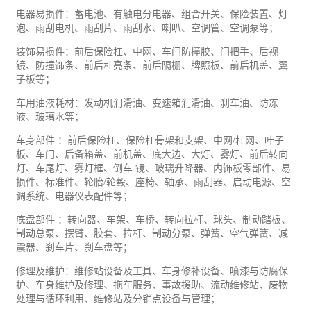
电器易损件：蓄电池、有触电分电器、组合开关、保险装置、灯
泡、雨刮电机、雨刮片、雨刮水、喇叭、空调管、空调泵等；
装饰易损件：前后保险杠、中网、车门防撞胶、门把手、后视
镜、防撞饰条、前后杠亮条、前后隔栅、牌照板、前后机盖、翼
子板等；
车用油液耗材：发动机润滑油、变速箱润滑油、刹车油、防冻
液、玻璃水等；
车身部件 ：前后保险杠、保险杠骨架和支架、中网/杠网、叶子
板、车门、后备箱盖、前机盖、底大边、大灯、雾灯、前后转向
灯、车尾灯、雾灯框、倒车 镜、玻璃升降器、内饰板零部件、易
损件、标准件、轮胎/轮毂、座椅、轴承、雨刮器、启动电源、空
调系统、电器仪表配件等；
底盘部件 ：转向器、车架、车桥、转向拉杆、球头、制动踏板、
制动总泵、摆臂、胶套、拉杆、制动分泵、弹簧、空气弹簧、减
震器、刹车片、刹车盘等；
修理及维护：维修站设备及工具、车身修补设备、喷漆与防腐保
护、车身维护及修理、拖车服务、事故援助、流动维修站、废物
处理与循环利用、维修站及分销点设备与管理；