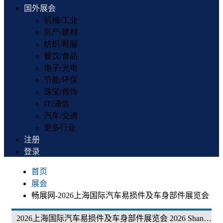
国外展会
机械/工业
房产/建材
纺织/鞋服
餐饮/食品
电子/光电
节能/环保
珠宝/首饰
IT/通信
汽车/交通
更多行业
注册
登录
首页
展会
畅展网-2026上海国际汽车易损件及车身部件展览会
2026上海国际汽车易损件及车身部件展览会 2026 Shanghai International Auto Parts & Body Components Exhibition