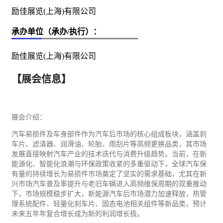
励佳展览(上海)有限公司
承办单位（承办/执行）：
励佳展览(上海)有限公司
【展会信息】
展会介绍：
汽车
易损件及车身部件作为汽车后市场的核心组成板块，涵盖刹
车片、滤清器、润滑油、轮胎、雨刮片等高频更换品类，其市场
发展直接映射汽车产业的技术迭代与消费升级趋势。当前，在新
能源
化、智能化浪潮与
环保
政策收紧的多重驱动下，全球汽车保
有量的持续增长为易损件市场奠定了坚实的需求基础，尤其在新
兴市场汽车普及率提升与老旧车辆进入高频维保周期的双重推动
下，市场规模稳步扩大，新能源汽车后市场潜力加速释放，热管
理系统配件、轻量化刹车片、固态电池相关组件等新品类，预计
未来五年年复合增长成为新的利润增长极。