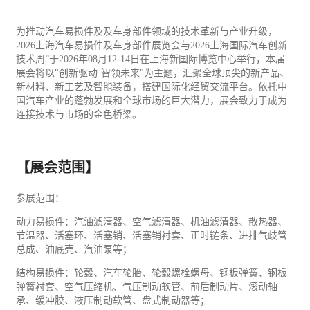
为推动汽车易损件及及车身部件领域的技术革新与产业升级，
2026上海汽车易损件及车身部件展览会与2026上海国际汽车创新
技术周”于2026年08月12-14日在上海新国际博览中心举行，本届
展会将以"创新驱动·智领未来"为主题，汇聚全球顶尖的新产品、
新材料、新
工艺
及智能装备，搭建国际化经贸交流平台。依托中
国汽车产业的蓬勃发展和全球市场的巨大潜力，展会致力于成为
连接技术与市场的金色桥梁。
【展会范围】
参展范围：
动力易损件：汽油滤清器、空气滤清器、机油滤清器、散热器、
节温器、活塞环、活塞销、活塞销衬套、正时链条、进排气歧管
总成、油底壳、汽油泵等；
结构易损件：轮毂、
汽车
轮胎、轮毂螺栓螺母、钢板弹簧、钢板
弹簧衬套、空气压缩机、气压制动软管、前后制动片、滚动轴
承、缓冲胶、液压制动软管、盘式制动器等；