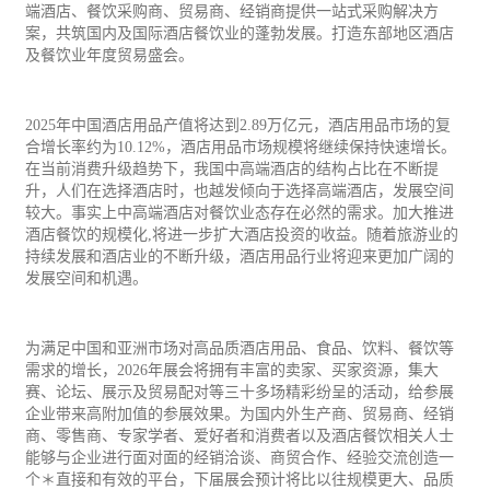
端酒店、餐饮采购商、
贸易
商、经销商提供一站式采购解决方
案，共筑国内及国际酒店餐饮业的蓬勃发展。打造东部地区酒店
及餐饮业年度贸易盛会。
2025年中国酒店用品产值将达到2.89万亿元，酒店用品市场的复
合增长率约为10.12%，酒店用品市场规模将继续保持快速增长。
在当前消费升级趋势下，我国中高端酒店的结构占比在不断提
升，人们在选择酒店时，也越发倾向于选择高端酒店，发展空间
较大。事实上中高端酒店对餐饮业态存在必然的需求。加大推进
酒店餐饮的规模化,将进一步扩大酒店投资的收益。随着旅游业的
持续发展和酒店业的不断升级，酒店用品行业将迎来更加广阔的
发展空间和机遇。
为满足中国和亚洲市场对高品质酒店用品、食品、饮料、餐饮等
需求的增长，2026年展会将拥有丰富的卖家、买家资源，集大
赛、论坛、展示及贸易配对等三十多场精彩纷呈的活动，给参展
企业带来高附加值的参展效果。为国内外生产商、贸易商、经销
商、零售商、专家学者、爱好者和消费者以及酒店餐饮相关人士
能够与企业进行面对面的经销洽谈、商贸合作、经验交流创造一
个＊直接和有效的平台，下届展会预计将比以往规模更大、品质