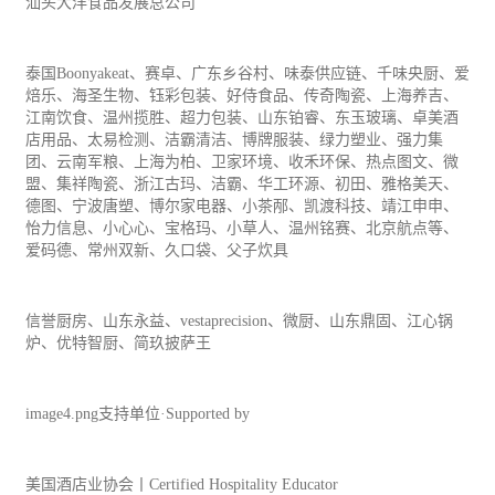
汕头大洋食品发展总公司
泰国Boonyakeat、赛卓、广东乡谷村、味泰供应链、千味央厨、爱
焙乐、海圣生物、钰彩
包装
、好侍食品、传奇陶瓷、上海养吉、
江南饮食、温州揽胜、超力包装、山东铂睿、东玉玻璃、卓美酒
店用品、太易检测、洁霸清洁、博牌服装、绿力塑业、强力集
团、云南军粮、上海为柏、卫家环境、收禾
环保
、热点图文、微
盟、集祥陶瓷、浙江古玛、洁霸、华工环源、初田、雅格美天、
德图、宁波唐塑、博尔家电器、小茶邴、凯渡科技、靖江申申、
怡力信息、小心心、宝格玛、小草人、温州铭赛、北京航点等、
爱码德、常州双新、久口袋、父子炊具
信誉厨房、山东永益、vestaprecision、微厨、山东鼎固、江心锅
炉、优特智厨、简玖披萨王
image4.png支持单位·Supported by
美国酒店业协会丨Certified Hospitality Educator