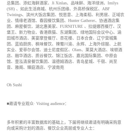
总集团、添虹海鲜酒家、Ji Xinlan、品味鲜、
海洋
绿洲、Imilys
(SH) 、如此生活商城、杭州乐团缘、外高桥保税区、ABF
Twinings、滨州大饭店集团、悦思意、上海柔稻、利男居、正域农
业、情缘老酒馆、春园餐饮集团、Hunter Gatherer、协通酒店集
团、麻屋餐饮、湖北惠美家、FURN
IT
URE 、拉缇娜西餐厅、汉
堡王、新力物业、香港鼎猫、东湖集团、绿地国际会议中心、涵
田城市酒店、美宴摩登餐厅、杏花楼、日本合食、辽宁营城集
团、蓝焰厨房、枫味餐饮、辣蜀川渝、永辉、上海外综服、上航
实业、爱菲尔会馆、迪士尼度假区、Olam、莱莫大酒店、埃顿酒
店、融华酒店、质谷餐饮、锦江饭店、嘉兆国际集团、中原会
馆、壹泓清泉餐饮集团、温德姆酒店、青岛星城、千宿、尚至
音、雅阁、臻庭酒店、宁波南苑
Oh Sushi
■邀请专业观众· Visiting audience：
多年积累的丰富数据库的基础上，下届将继续邀请有明确采购意
向或采购计划的酒店、餐饮企业高层或专业人士：