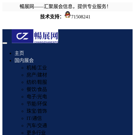
暢展网——汇聚展会信息，提供专业服务！
技术支持：
71508241
Toggle
navigation
主页
国内展会
机械/工业
房产/建材
纺织/鞋服
餐饮/食品
电子/光电
节能/环保
珠宝/首饰
IT/通信
汽车/交通
更多行业