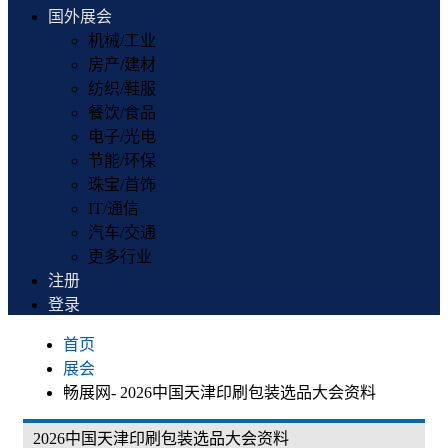
国外展会
机械/工业
房产/建材
纺织/鞋服
餐饮/食品
电子/光电
节能/环保
珠宝/首饰
IT/通信
汽车/交通
更多行业
注册
登录
首页
展会
畅展网- 2026中国天津印刷包装选品大会资料
2026中国天津印刷包装选品大会资料