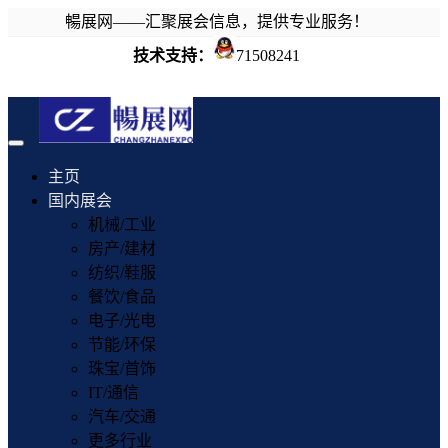
暢展网——汇聚展会信息，提供专业服务！
技术支持：
71508241
Toggle
navigation
主页
国内展会
机械/工业
房产/建材
纺织/鞋服
餐饮/食品
电子/光电
节能/环保
珠宝/首饰
IT/通信
汽车/交通
更多行业