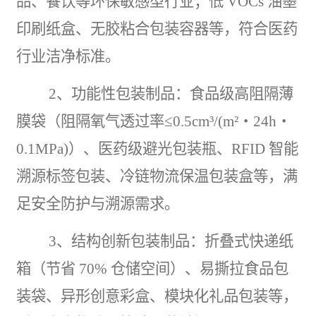
品
、
餐饮
等环保敏感型行业；低 VOCs 油墨
印刷
纸盒、无胶粘合包装容器等，符合
医药
行业洁净标准。​
2、功能性包装制品
：食品级高阻隔薄
膜袋（阻隔氧气透过率
≤0.5cm³/(m²・24h・
0.1MPa)）、医药级避光包装瓶、RFID 智能
溯源标签包装、冷链物流保温包装盒等，满
足安全防护与溯源需求。​
3、结构创新包装制品
：折叠式快递纸
箱（节省
70% 仓储空间）、易撕拉食品包
装袋、异形创意彩盒、模块化
礼品
包装等，