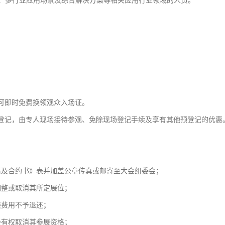
聘、多行业应用场景及综合解决方案等相关应用行业领域的人员。
。
可即时免费换领观众入场证。
参观登记，由专人现场接待参观、免除现场登记手续及享有其他预登记的优惠
请及合约书》表并加盖公章传真或邮寄至大会组委会；
调整或取消其所定展位；
展费用不予退还；
会有权取消其参展资格；