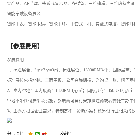
实产品、AR游戏、头戴式显示器、多媒体、三维建模、三维虚拟声
智能穿戴设备展区
智能手表、智能眼镜、智能手环、手套式手机、穿戴式电脑、智能耳
【参展费用】
参展费用
1、标准展台：3㎡×3㎡=9㎡；标准展位：18000RMB/个；国际展商：30
标准展位包括地毯、三面围板、公司名称楣板、咨询桌一张、椅子两
2、室内空地：国内展商：1800RMB元/㎡；国际展商：350USD元/㎡
空地不带任何展架及设施，参展商可自行安排搭建商或者委托主办单
3、主办方根据企业需求，特制定不同赞助方案！还另设行业相关的
分享到：
收藏：