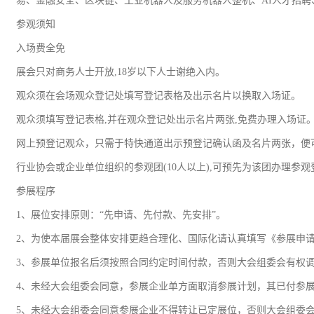
易、金融安全、区块链、工业机器人及服务机器人整机、AI人才招
参观须知
入场费全免
展会只对商务人士开放,18岁以下人士谢绝入内。
观众须在会场观众登记处填写登记表格及出示名片以换取入场证。
观众须填写登记表格,并在观众登记处出示名片两张,免费办理入场证
网上预登记观众，只需于特快通道出示预登记确认函及名片两张，便
行业协会或企业单位组织的参观团(10人以上),可预先为该团办理
参展程序
1、展位安排原则：“先申请、先付款、先安排”。
2、为使本届展会整体安排更趋合理化、国际化请认真填写《参展申
3、参展单位报名后须按照合同约定时间付款，否则大会组委会有权
4、未经大会组委会同意，参展企业单方面取消参展计划，其已付参
5、未经大会组委会同意参展企业不得转让已定展位，否则大会组委