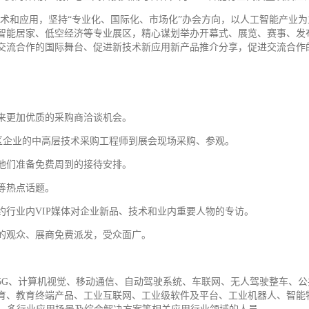
AI技术和应用，坚持“专业化、国际化、市场化”办会方向，以人工智能产
智能居家、低空经济等专业展区，精心谋划举办开幕式、展览、赛事、发
交流合作的国际舞台、促进新技术新应用新产品推介分享，促进交流合作
来更加优质的采购商洽谈机会。
区企业的中高层技术采购工程师到展会现场采购、参观。
他们准备免费周到的接待安排。
等热点话题。
行业内VIP媒体对企业新品、技术和业内重要人物的专访。
的观众、展商免费派发，受众面广。
5G、计算机视觉、移动
通信
、自动驾驶系统、车联网、无人驾驶整车、公
育、教育终端产品、
工业
互联网、工业级软件及平台、工业机器人、智能