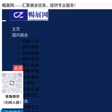
暢展网——汇聚展会信息，提供专业服务！
Toggle
navigation
主页
国内展会
机械/工业
房产/建材
纺织/鞋服
餐饮/食品
电子/光电
关闭
节能/环保
珠宝/首饰
IT/通信
汽车/交通
更多行业
国外展会
机械/工业