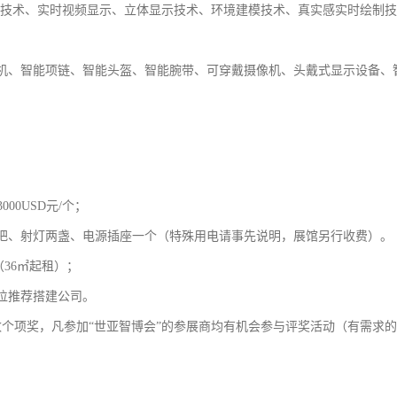
音技术、实时视频显示、立体显示技术、环境建模技术、真实感实时绘制
机、智能项链、智能头盔、智能腕带、可穿戴摄像机、头戴式显示设备、
00USD元/个；
把、射灯两盏、电源插座一个（特殊用电请事先说明，展馆另行收费）。
（36㎡起租）；
位推荐搭建公司。
数个项奖，凡参加“世亚智博会”的参展商均有机会参与评奖活动（有需求