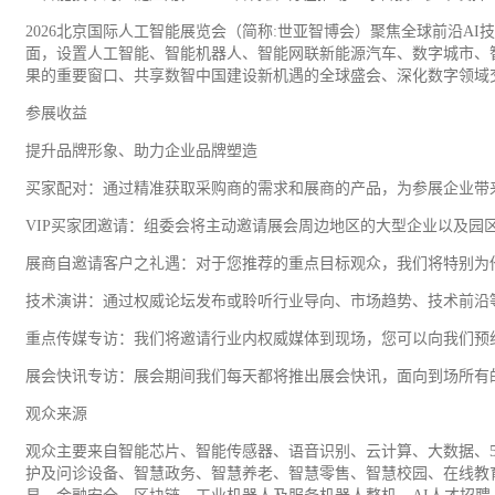
2026北京国际人工智能展览会（简称:世亚智博会）聚焦全球前沿
面，设置人工智能、智能机器人、智能网联新
能源
汽车
、数字城市、
果的重要窗口、共享数智中国建设新机遇的全球盛会、深化数字领域
参展收益
提升品牌形象、助力企业品牌塑造
买家配对：通过精准获取采购商的需求和展商的产品，为参展企业带
VIP买家团邀请：组委会将主动邀请展会周边地区的大型企业以及园
展商自邀请客户之礼遇：对于您推荐的重点目标观众，我们将特别为
技术演讲：通过权威论坛发布或聆听行业导向、市场趋势、技术前沿
重点
传媒
专访：我们将邀请行业内权威媒体到现场，您可以向我们预约
展会快讯专访：展会期间我们每天都将推出展会快讯，面向到场所有
观众来源
观众主要来自智能芯片、智能传感器、语音识别、云计算、大数据、
护及问诊设备、智慧政务、智慧养老、智慧零售、智慧校园、在线教