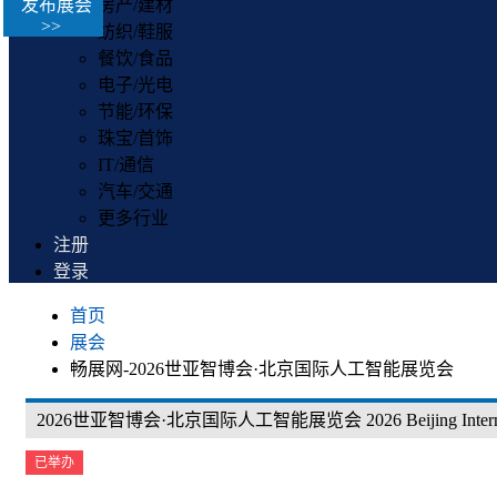
发布展会
房产/建材
>>
纺织/鞋服
餐饮/食品
电子/光电
节能/环保
珠宝/首饰
IT/通信
汽车/交通
更多行业
注册
登录
首页
展会
畅展网-2026世亚智博会·北京国际人工智能展览会
2026世亚智博会·北京国际人工智能展览会 2026 Beijing Internati
已举办