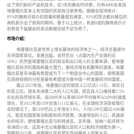
出了他们新的产品和技术，在
3
天的展会时间里，约有
4000
名来自
埃塞俄比亚本土和邻国的贸易商注册参观。据展会现场统计，
85%
的展商对观众的质量和数量感到满意，
81%
的受访都对展后的
商机表示出了很高的期待。基于以上统计，有逾
8
成的展商表示计
划参加下届展会的采访数据也就不足为奇了。
市场介绍：
埃塞俄比亚是世界上增长最快的经济体之一，经济总量居中
东非国家首位。发展迅猛，自然农业（占国内生产总值的近
50
％）仍然是埃塞俄比亚的就业和出口收入的主要来源，是埃塞
俄比亚经济的基础和最大潜力，是经济增长和繁荣的源泉。埃塞
俄比亚
是非洲最有希望成为下一个制造业中心的国家，按照美国
石英财经网的分析是最有希望成为像中国一样发展经济的国家。
截止
2022
年底，埃塞俄比亚的居民人口已达
1.12
亿，继尼日
利亚之后，排名非洲第二大的人口大国，而且其人口维持着
2.5%
2005
GDP
10%
左右的自然增长率。
自
年以来埃
平均每年以
的速度
增长，至
2022
年其
GDP
总值
1111
亿美元，在全球经济深受疫情打
击的情况下，其
GDP
仍比上年增长
3.8%
，人均
GDP
已超过
1000
美
元。稳定的国家政治制度和经济政策，快速增加的人口，高速成
长的经济，使埃塞俄比亚与科特迪瓦、吉布提、加纳一起并称为
非洲四小龙，这其中尤以埃塞俄比亚的人口和经济规模为第一。
预期到
2025
年，埃塞俄比亚有望实现中等收入国家水平。