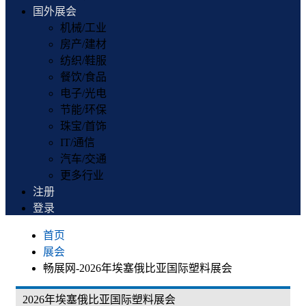
国外展会
机械/工业
房产/建材
纺织/鞋服
餐饮/食品
电子/光电
节能/环保
珠宝/首饰
IT/通信
汽车/交通
更多行业
注册
登录
首页
展会
畅展网-2026年埃塞俄比亚国际塑料展会
2026年埃塞俄比亚国际塑料展会