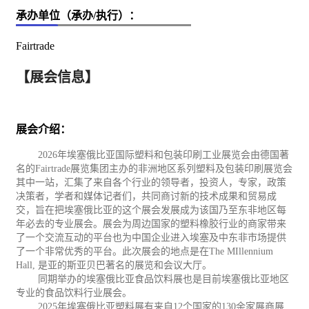
承办单位（承办/执行）：
Fairtrade
【展会信息】
展会介绍：
2026
年埃塞俄比亚国际塑料和
包装
印刷
工业
展览会由德国著
名的
Fairtrade
展览集团主办的非洲地区系列塑料及包装印刷展览会
其中一站，汇集了来自各个行业的领导者，投资人，专家，政策
决策者，学者和媒体记者们，共同商讨新的技术成果和
贸易
成
交，旨在把埃塞俄比亚的这个展会发展成为该国乃至东非地区每
年必去的专业展会。展会为周边国家的塑料橡胶行业的商家带来
了一个交流互动的平台也为中国企业进入埃塞及中东非市场提供
了一个非常优秀的平台。此次展会的地点是在
The MIllennium
Hall,
是亚的斯亚贝巴著名的展览和会议大厅。
同期举办的埃塞俄比亚
食品
饮料展也是目前埃塞俄比亚地区
专业的食品饮料行业展会。
2025
年埃塞俄比亚塑料展有来自
12
个国家的
130
余家展商展