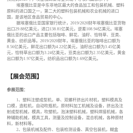
埃塞俄比亚是中东非地区最大的食品加工和包装
机械
、塑料
原料的进口国之一，第二大的塑料包装机械和农业机械的进口
国，是该地区食品贸易的中心。
据埃塞俄比亚国家银行统计，
2019/2020
财年埃塞俄比亚货物
出口
29.88
亿美元，进口
138.81
亿美元，逆差
108.94
亿美元。埃塞
俄比亚的出口产品主要包括咖啡、鲜花、油籽、恰特草、豆类、
黄金、
纺织
品等。
2019/2020
财年，埃塞俄比亚的咖啡出口额为
8.56
亿美元，鲜花出口额为
4.22
亿美元，油籽出口额为
3.45
亿美
元，恰特草出口额为
3.24
亿美元，豆类出口额为
2.35
亿美元，黄金
出口额为
1.97
亿美元，纺织品出口额为
1.69
亿美元。
【展会范围】
参展范围：
1
、塑料注塑成型机，单、双螺杆挤出片材机，塑料模具及
口模，造粒机，自动吹瓶机，原材料加工
机械
及设备，挤出及注
射成型机械，模具，吹塑机，泡沫塑料机械，塑料焊接机械，各
种辅助机械，模具工具，测量及控制设备，混合机械，各种原材
料，新材料等。
2
、
包装
机械及配件、包装检测设备、真空包装机，糊盒