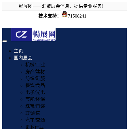
暢展网——汇聚展会信息，提供专业服务！
技术支持：
71508241
Toggle
navigation
主页
国内展会
机械/工业
房产/建材
纺织/鞋服
餐饮/食品
电子/光电
节能/环保
珠宝/首饰
IT/通信
汽车/交通
更多行业