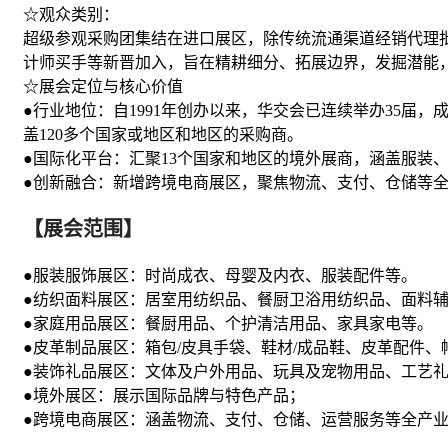
☆观众类别：
超级参观采购团集结在进口展区，除传统流通渠道经销代理
计师买手等新晋加入，旨在精耕细分、拓展边界，发掘潜能
☆展会定位与核心价值
●行业地位：自1991年创办以来，华交会已连续举办35届，
盖120多个国家或地区和地区的采购商。
●国际化平台：汇聚13个国家和地区的境外展商，涵盖服装
●创新融合：新增跨境电商展区，聚焦物流、支付、仓储等全
【展会范围】
●服装服饰展区：时尚成衣、母婴及内衣、服装配件等。
●
纺织
面料展区：居室用纺织品、餐厨卫浴用纺织品、面料
●家庭用品展区：餐厨用品、个护清洁用品、家具家电等。
●皮革制品展区：箱包/皮具手袋、鞋材/成品鞋、皮革配件、
●装饰
礼品
展区：
文体
及户外用品、
玩具
及宠物用品、
工艺
●境外展区：展示国际品牌与特色产品；
●跨境电商展区：涵盖物流、支付、仓储、运营服务等全产