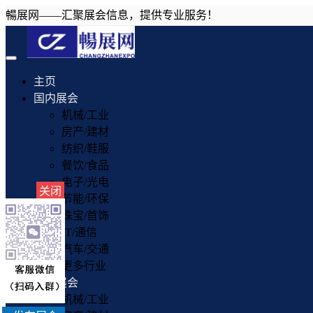
暢展网——汇聚展会信息，提供专业服务！
Toggle
navigation
主页
国内展会
机械/工业
房产/建材
纺织/鞋服
餐饮/食品
电子/光电
关闭
节能/环保
珠宝/首饰
IT/通信
汽车/交通
更多行业
国外展会
机械/工业