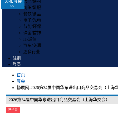
发布展会
房产/建材
>>
纺织/鞋服
餐饮/食品
电子/光电
节能/环保
珠宝/首饰
IT/通信
汽车/交通
更多行业
注册
登录
首页
展会
畅展网-2026第34届中国华东进出口商品交易会（上海
2026第34届中国华东进出口商品交易会（上海华交会）
已举办