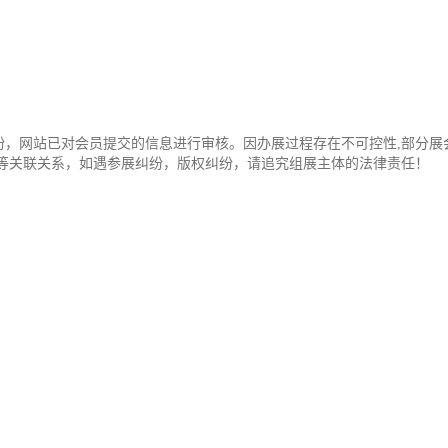
纷，网站已对会员提交的信息进行审核。因办展过程存在不可控性,部分展
办等关联关系，如遇参展纠纷，版权纠纷，请追究组展主体的法律责任！