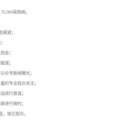
5,000采购商。
会报道；
道；
位到会；
的报道；
体公众号新闻曝光；
质量的专业观众关注；
活动进行邀请；
直邮进行邀约；
信息，吸引观众。