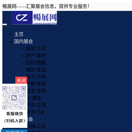
暢展网——汇聚展会信息，提供专业服务！
Toggle
navigation
主页
国内展会
机械/工业
房产/建材
纺织/鞋服
餐饮/食品
电子/光电
关闭
节能/环保
珠宝/首饰
IT/通信
汽车/交通
更多行业
国外展会
机械/工业