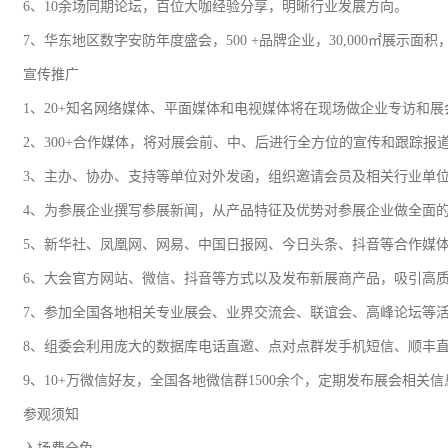
6、10余场同期论坛，百位大咖经验分享，明晰行业发展方向。
7、华东地区数字安防年度盛会，500 +品牌企业，30,000㎡展示面积，3
宣传推广
1、20+知名网络媒体、平面媒体和电视媒体将在现场做企业专访和展
2、300+合作媒体，将对展会前、中、后进行全方位的宣传和跟踪报
3、主办、协办、支持等单位对外发函，组织邀请会员及相关行业单
4、为参展企业撰写参展新闻，从产品特征及优势对参展企业做全面
5、新华社、凤凰网、网易、中国日报网、今日头条、抖音等合作媒
6、大会官方网站、微信、抖音等方式以及发布新展商产品，吸引高
7、参加全国各地相关专业展会、业界交流会、联谊会、高峰论坛等
8、组委会利用庞大的数据库电话直邀、点对点群发手机短信、顺丰
9、10+万微信好友，全国各地微信群1500余个，定期发布展会相关
参观须知