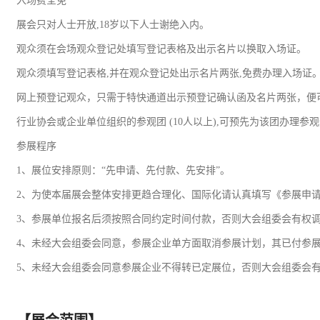
入场费全免
展会只对人士开放,18岁以下人士谢绝入内。
观众须在会场观众登记处填写登记表格及出示名片以换取入场证。
观众须填写登记表格,并在观众登记处出示名片两张,免费办理入场证
网上预登记观众，只需于特快通道出示预登记确认函及名片两张，便
行业协会或企业单位组织的参观团 (10人以上),可预先为该团办理
参展程序
1、展位安排原则：“先申请、先付款、先安排”。
2、为使本届展会整体安排更趋合理化、国际化请认真填写《参展申
3、参展单位报名后须按照合同约定时间付款，否则大会组委会有权
4、未经大会组委会同意，参展企业单方面取消参展计划，其已付参
5、未经大会组委会同意参展企业不得转已定展位，否则大会组委会