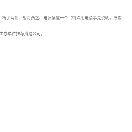
桌一张、椅子两把、射灯两盏、电源插座一个（特殊用电请事先说明，展馆
委托主办单位推荐搭建公司。