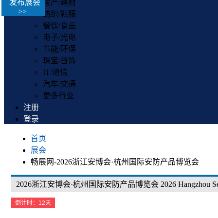
发布展会
房产/建材
>>
纺织/鞋服
餐饮/食品
电子/光电
节能/环保
珠宝/首饰
IT/通信
汽车/交通
更多行业
注册
登录
首页
展会
畅展网-2026浙江安博会·杭州国际安防产品博览会
2026浙江安博会·杭州国际安防产品博览会 2026 Hangzhou Secur
倒计时：12天