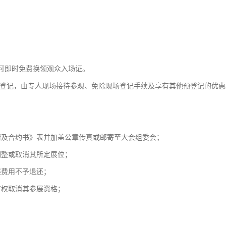
。
可即时免费换领观众入场证。
参观登记，由专人现场接待参观、免除现场登记手续及享有其他预登记的优惠
请及合约书》表并加盖公章传真或邮寄至大会组委会；
调整或取消其所定展位；
展费用不予退还；
有权取消其参展资格；