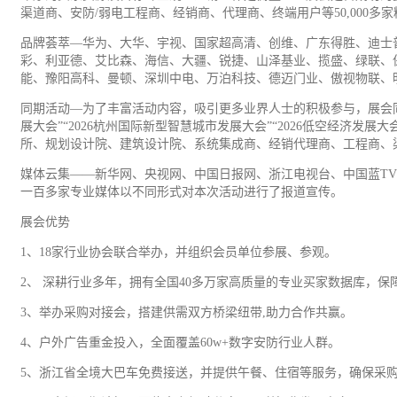
渠道商、安防/弱电工程商、经销商、代理商、终端用户等50,000
品牌荟萃—华为、大华、宇视、国家超高清、创维、广东得胜、迪士
彩、利亚德、艾比森、海信、大疆、锐捷、山泽基业、揽盛、绿联、
能、豫阳高科、曼顿、深圳中电、万泊科技、德迈门业、傲视物联、
同期活动—为了丰富活动内容，吸引更多业界人士的积极参与，展会同期还
展大会”“2026杭州国际新型智慧城市发展大会”“2026低空经济发
所、规划设计院、建筑设计院、系统集成商、经销代理商、工程商、
媒体云集——新华网、央视网、中国日报网、浙江电视台、中国蓝T
一百多家专业媒体以不同形式对本次活动进行了报道宣传。
展会优势
1、18家行业协会联合举办，并组织会员单位参展、参观。
2、 深耕行业多年，拥有全国40多万家高质量的专业买家数据库，保
3、举办采购对接会，搭建供需双方桥梁纽带,助力合作共赢。
4、户外
广告
重金投入，全面覆盖60w+数字安防行业人群。
5、浙江省全境大巴车免费接送，并提供午餐、住宿等服务，确保采