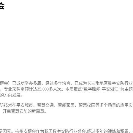
会
博会）已成功举办多届，经过多年培育，已成为长三角地区数字安防行业的
平方米，专业采购商预计达35,000多人次。本届聚焦“数字赋能·平安浙江
化的方向发展。
安防技术在平安城市、智慧
交通
、智能
家居
、智慧校园等多个场景的应用实
，开启智慧安防的新篇章。
要因素。杭州安博会作为我国数字安防行业盛会,经过多年的锤炼和积累，