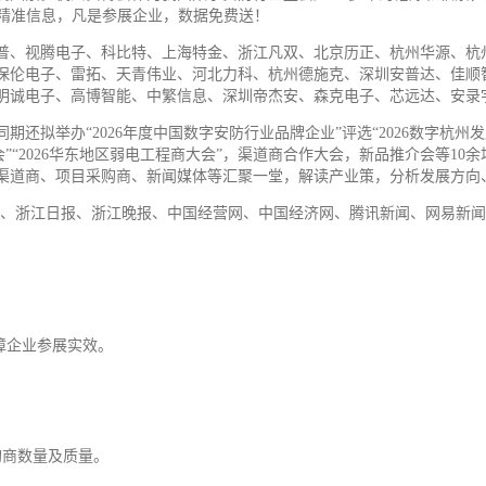
多家精准信息，凡是参展企业，数据免费送！
普、视腾
电子
、科比特、上海特金、浙江凡双、北京历正、杭州华源、杭
保伦电子、雷拓、天青伟业、河北力科、杭州德施克、深圳安普达、佳顺
明诚电子、高博智能、中繁信息、深圳帝杰安、森克电子、芯远达、安录
拟举办“2026年度中国数字安防行业品牌企业”评选“2026数字杭州发展
展大会”“2026华东地区弱电工程商大会”，渠道商合作大会，新品推介会
渠道商、项目采购商、新闻媒体等汇聚一堂，解读产业策，分析发展方向
V、浙江日报、浙江晚报、中国经营网、中国经济网、腾讯新闻、网易新闻
障企业参展实效。
购商数量及质量。