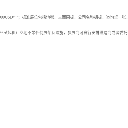
展商：3000USD/个；标准展位包括地毯、三面围板、公司名称楣板、咨询
元/㎡（36㎡起租）空地不带任何展架及设施，参展商可自行安排搭建商或者