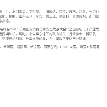
州巨汇、深圳雷灵、艾礼安、上海博达、芯特、晨柏、碧新、强力巨
智能、捷顺、山东元鸿、车安、德汇佳、易思科、黑鹰威视、杰创智
宇高等。
峰会”“2026杭州国际网络信息安全发展大会”“全国视听电子产业发
等10余场同期论坛，届时，来自华东地区的政府机关、行业协会、科研院
、交流技术创新、分享发展成果，为中国数字安防产业赋能。
、新篮网、搜狐网、新浪网、国际在线、CPS中安网、华强安防网等