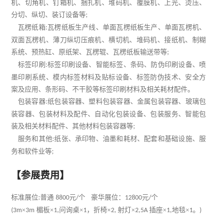
机、切角机、钉箱机、捆扎机、堆码机、覆膜机、上光、烫压、
分切、纵切、装订设备等
;
瓦楞纸箱
瓦楞纸板生产线、单面瓦楞纸板生产、单面瓦楞机、
:
双面瓦楞机、薄刀纵切压痕机、横切机、堆码机、接纸机、制糊
系统、预热缸、原纸架、瓦楞辊、瓦楞纸板输送带等
;
标签印刷
标签印刷设备、智能标签、条码、防伪印刷设备、喷
:
墨印刷系统、模内标签材料及贴标设备、标
签防伪技术、安全方
案及应用、条形码、不干胶等标签印刷材料及相关耗材配件。
包装容器
纸包装容器、塑料包装容器、金属包装容器、玻璃包
:
装容器、包装材料及配件、自动化包装设备、包装服务、智能包
装及相关材料配件、其他材料包装容器等
;
服务和其他
纸张、承印物、油墨和耗材、配套和基础设施、服
:
务和软件业等
;
【参展费用】
标准展位
普通
元
个
豪华
展位：
元
个
:
8800
/
12800
/
×
楣板
×
问询桌×
，折椅×
射灯×
插座×
地毯×
。
(
3m
3m
1,
1
2,
2,5A
1,
1
)