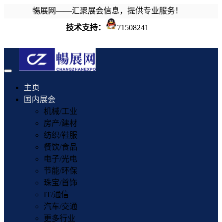
暢展网——汇聚展会信息，提供专业服务！
技术支持：
71508241
Toggle
navigation
主页
国内展会
机械/工业
房产/建材
纺织/鞋服
餐饮/食品
电子/光电
节能/环保
珠宝/首饰
IT/通信
汽车/交通
更多行业