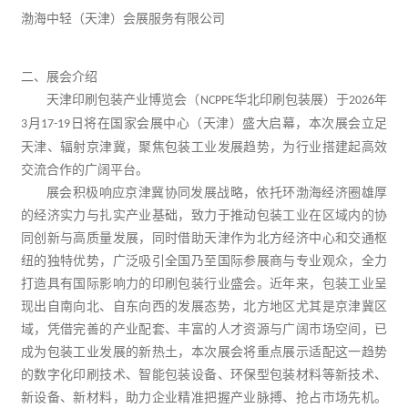
渤海中轻（天津）会展服务有限公司
二、展会介绍
天津印刷包装产业博览会（
华北印刷包装展）于
年
NCPPE
2026
月
日将在国家会展中心（天津）盛大启幕，本次展会立足
3
17-19
天津、辐射京津冀，聚焦包装
工业
发展趋势，为行业搭建起高效
交流合作的广阔平台。
展会积极响应京津冀协同发展战略，依托环渤海经济圈雄厚
的经济实力与扎实产业基础，致力于推动包装工业在区域内的协
同创新与高质量发展，同时借助天津作为北方经济中心和
交通
枢
纽的独特优势，广泛吸引全国乃至国际参展商与专业观众，全力
打造具有国际影响力的印刷包装行业盛会。近年来，包装工业呈
现出自南向北、自东向西的发展态势，北方地区尤其是京津冀区
域，凭借完善的产业配套、丰富的人才资源与广阔市场空间，已
成为包装工业发展的新热土，本次展会将重点展示适配这一趋势
的数字化印刷技术、智能包装设备、
环保
型包装材料等新技术、
新设备、新材料，助力企业精准把握产业脉搏、抢占市场先机。