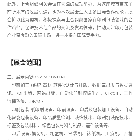
此外，上合组织相关会议在天津的成功举办，为这座城市带来了
前所未有的发展机遇，也为本次展会注入更多国际合作动能，展
会将以此为契机，积极探索与上合组织国家在印刷包装领域的合
作路径，促进技术与产品的交流及
贸易
往来，推动天津印刷包装
产业深度融入国际市场，进一步提升国际竞争力。
【展会范围】
三、展示内容
DISPLAY CONTENT
印前加工
系统
器材
软件
设计与排版、数据库出版与数据通
(
-
-
):
讯、
出版、网络出版、自动化
印刷
模板生产、
、工作
PDF
CTP/CTF
流程系统、
JDF/MIS;
印刷
包装
纸印刷设备、印前设备、印后及包装加工设备、自动
:
化智能包装设备、印品质量检测、装饰技术、印刷机装配技术、
标签及包装材料、绿色包装材料与制品、基础设备等
;
印后设备
模切机、糊盒机、制袋机、裱纸机、压痕机、开槽
: